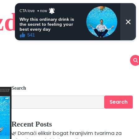
zdravlje
Search
Search
Recent Posts
🌿 Domaći eliksir bogat hranjivim tvarima za