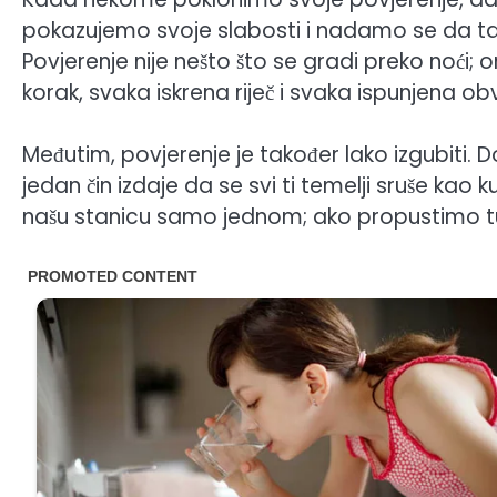
pokazujemo svoje slabosti i nadamo se da ta 
Povjerenje nije nešto što se gradi preko noći; o
korak, svaka iskrena riječ i svaka ispunjena o
Međutim, povjerenje je također lako izgubiti. Do
jedan čin izdaje da se svi ti temelji sruše kao 
našu stanicu samo jednom; ako propustimo tu 