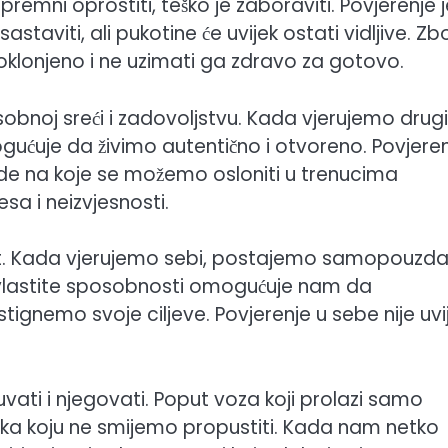
 spremni oprostiti, teško je zaboraviti. Povjerenje 
staviti, ali pukotine će uvijek ostati vidljive. Z
oklonjeno i ne uzimati ga zdravo za gotovo.
osobnoj sreći i zadovoljstvu. Kada vjerujemo drug
ućuje da živimo autentično i otvoreno. Povjere
ude na koje se možemo osloniti u trenucima
sa i neizvjesnosti.
st. Kada vjerujemo sebi, postajemo samopouzdani
 u vlastite sposobnosti omogućuje nam da
gnemo svoje ciljeve. Povjerenje u sebe nije uvi
čuvati i njegovati. Poput voza koji prolazi samo
ilika koju ne smijemo propustiti. Kada nam netko