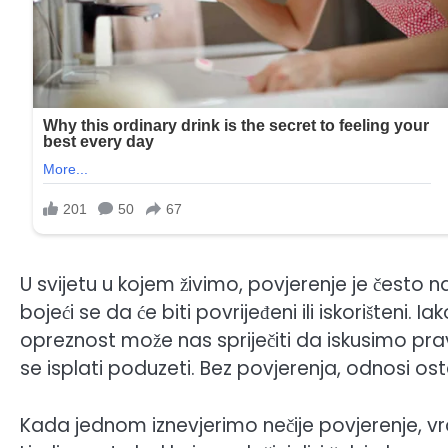
U svijetu u kojem živimo, povjerenje je često na 
bojeći se da će biti povrijeđeni ili iskorišteni. I
opreznost može nas spriječiti da iskusimo pravu s
se isplati poduzeti. Bez povjerenja, odnosi osta
Kada jednom iznevjerimo nečije povjerenje, 