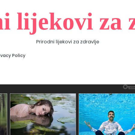
i lijekovi za 
Prirodni lijekovi za zdravlje
Zdravlje
Home
Contact
About
Privacy
prirodno
Us
Us
Policy
ivacy Policy