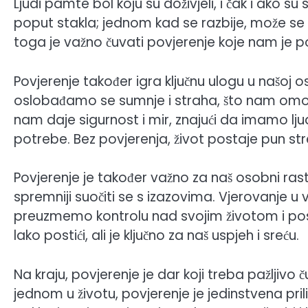
Ljudi pamte bol koju su doživjeli, i čak i ako su
poput stakla; jednom kad se razbije, može se sa
toga je važno čuvati povjerenje koje nam je p
Povjerenje također igra ključnu ulogu u našoj 
oslobađamo se sumnje i straha, što nam omog
nam daje sigurnost i mir, znajući da imamo lj
potrebe. Bez povjerenja, život postaje pun stre
Povjerenje je također važno za naš osobni ra
spremniji suočiti se s izazovima. Vjerovanje
preuzmemo kontrolu nad svojim životom i posti
lako postići, ali je ključno za naš uspjeh i sreću.
Na kraju, povjerenje je dar koji treba pažljivo 
jednom u životu, povjerenje je jedinstvena pr