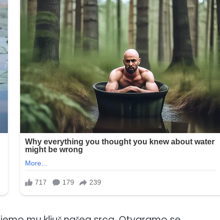
jemo mu ključ našeg srca. Otvaramo se,