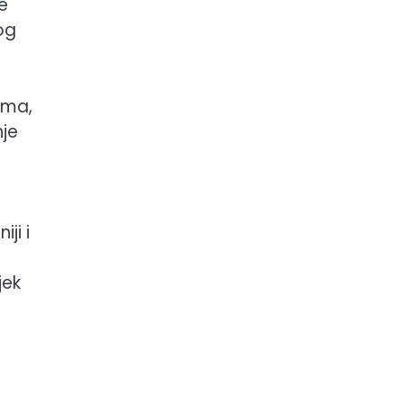
je
bog
ima,
nje
ji i
jek