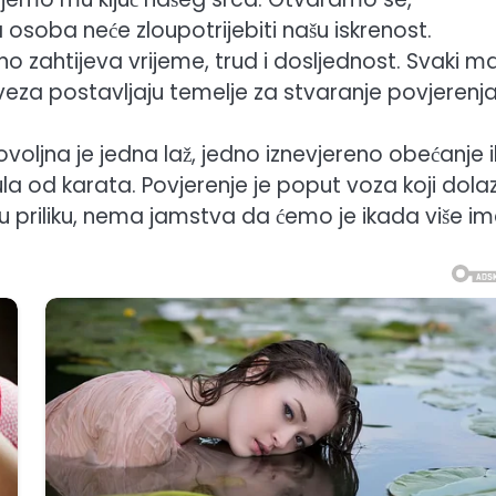
osoba neće zloupotrijebiti našu iskrenost.
no zahtijeva vrijeme, trud i dosljednost. Svaki ma
bveza postavljaju temelje za stvaranje povjerenja
voljna je jedna laž, jedno iznevjereno obećanje il
kula od karata. Povjerenje je poput voza koji dola
priliku, nema jamstva da ćemo je ikada više ima