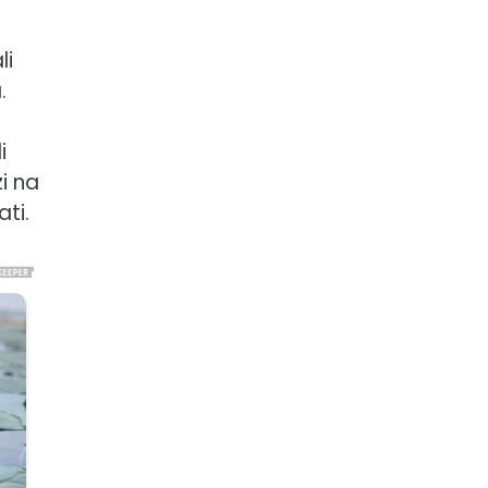
li
.
i
zi na
ti.