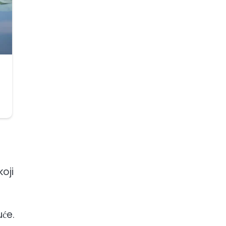
koji
će.