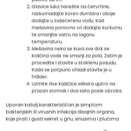
Glavice luka narežite na četvrtine,
raskomadajte koren đumbira i oboje
dodajte u zašećerenu vodu. Kad
mešavina ponovno vri dodajte kurkumu
te smanjite vatru na laganu
temperaturu.
Mešavina neka se kuva sve dok se
količina vode ne smanji za pola. Zatim je
procedite i stavite u staklenu posudu.
Kada se potpuno ohladi stavite je u
frižider.
Uzmite dve kašičice eliksira ujutro na
prazan stomak i dva sata posle obroka.
Uporan kašalj karakterističan je simptom
bakterijskih ili virusnih infekcija disajnih organa,
koje prati i gusti sekret u grlu, sinusima i plućima