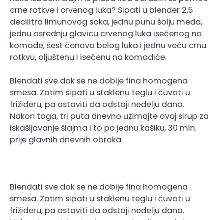
crne rotkve i crvenog luka? Sipati u blender 2,5
decilitra limunovog soka, jednu punu šolju meda,
jednu osrednju glavicu crvenog luka isečenog na
komade, šest čenova belog luka i jednu veću crnu
rotkvu, oljuštenu i isečenu na komadiće.
Blendati sve dok se ne dobije fina homogena
smesa. Zatim sipati u staklenu teglu i čuvati u
frižideru, pa ostaviti da odstoji nedelju dana.
Nakon toga, tri puta dnevno uzimajte ovaj sirup za
iskašljavanje šlajma i to po jednu kašiku, 30 min.
prije glavnih dnevnih obroka.
Blendati sve dok se ne dobije fina homogena
smesa. Zatim sipati u staklenu teglu i čuvati u
frižideru, pa ostaviti da odstoji nedelju dana.