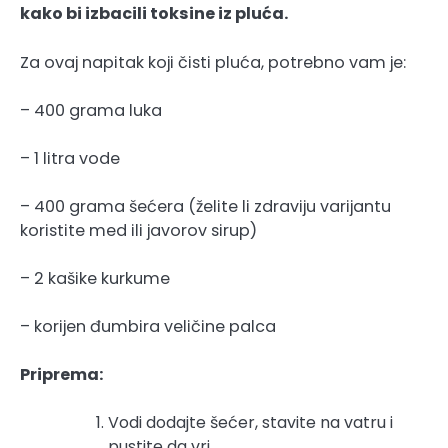
kako bi izbacili toksine iz pluća.
Za ovaj napitak koji čisti pluća, potrebno vam je:
– 400 grama luka
– 1 litra vode
– 400 grama šećera (želite li zdraviju varijantu
koristite med ili javorov sirup)
– 2 kašike kurkume
– korijen đumbira veličine palca
Priprema:
Vodi dodajte šećer, stavite na vatru i
pustite da vri.