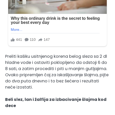
Preliti kašiku usitnjenog korena belog sleza sa 2 dl
hladne vode i ostaviti poklopljeno da odstoji 6 do
8 sati, a zatim procediti i piti u manjim gutljajima.
Ovako pripremljen čaj za iskašljavanje šlajma, pijte
do dva puta dnevno i to bez šećera i rezultati
neće izostati.
Beli slez, lan i žalfija za izbacivanje šlajma kod
dece