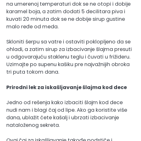
na umerenoj temperaturi dok se ne otopi i dobije
karamel boja, a zatim dodati 5 decilitara piva i
kuvati 20 minuta dok se ne dobije sirup gustine
malo ređe od meda.
Skloniti šerpu sa vatre i ostaviti poklopljeno da se
ohladi, a zatim sirup za izbacivanje šlajma presuti
u odgovarajuću staklenu teglu i čuvati u frižideru.
Uzimajte po supenu kašiku pre najvažnijih obroka
tri puta tokom dana.
Prirodni lek za iskašljavanje šlajma kod dece
Jedno od rešenja kako izbaciti šlajm kod dece
nudi nam i blagi čaj od lipe. Ako ga koristite više
dana, ublažit ćete kašalj i ubrzati izbacivanje
nataloženog sekreta.
Ovaj čaj za iskašljavanje takođe podstiče i