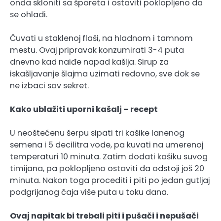
onda skloniti sa šporeta i ostaviti poklopljeno da
se ohladi.
Čuvati u staklenoj flaši, na hladnom i tamnom
mestu. Ovaj pripravak konzumirati 3-4 puta
dnevno kad naiđe napad kašlja. Sirup za
iskašljavanje šlajma uzimati redovno, sve dok se
ne izbaci sav sekret.
Kako ublažiti uporni kašalj – recept
U neoštećenu šerpu sipati tri kašike lanenog
semena i 5 decilitra vode, pa kuvati na umerenoj
temperaturi 10 minuta. Zatim dodati kašiku suvog
timijana, pa poklopljeno ostaviti da odstoji još 20
minuta. Nakon toga procediti i piti po jedan gutljaj
podgrijanog čaja više puta u toku dana.
Ovaj napitak bi trebali piti i pušači i nepušači