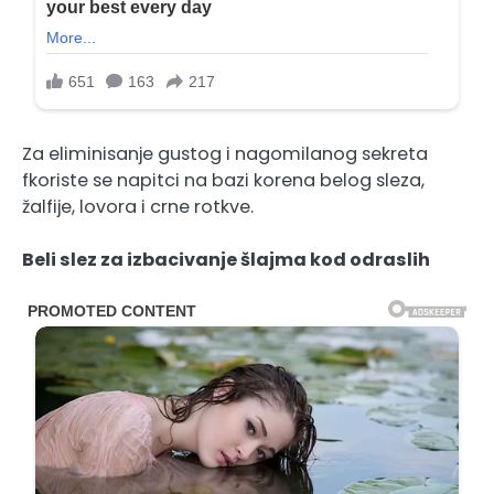
Za eliminisanje gustog i nagomilanog sekreta
fkoriste se napitci na bazi korena belog sleza,
žalfije, lovora i crne rotkve.
Beli slez za izbacivanje šlajma kod odraslih