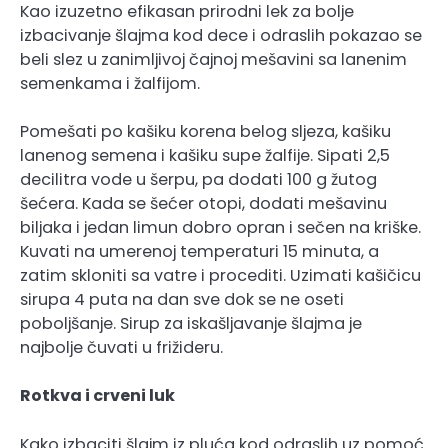
Kao izuzetno efikasan prirodni lek za bolje
izbacivanje šlajma kod dece i odraslih pokazao se
beli slez u zanimljivoj čajnoj mešavini sa lanenim
semenkama i žalfijom.
Pomešati po kašiku korena belog sljeza, kašiku
lanenog semena i kašiku supe žalfije. Sipati 2,5
decilitra vode u šerpu, pa dodati 100 g žutog
šećera. Kada se šećer otopi, dodati mešavinu
biljaka i jedan limun dobro opran i sečen na kriške.
Kuvati na umerenoj temperaturi 15 minuta, a
zatim skloniti sa vatre i procediti. Uzimati kašičicu
sirupa 4 puta na dan sve dok se ne oseti
poboljšanje. Sirup za iskašljavanje šlajma je
najbolje čuvati u frižideru.
Rotkva i crveni luk
Kako izbaciti šlajm iz pluća kod odraslih uz pomoć