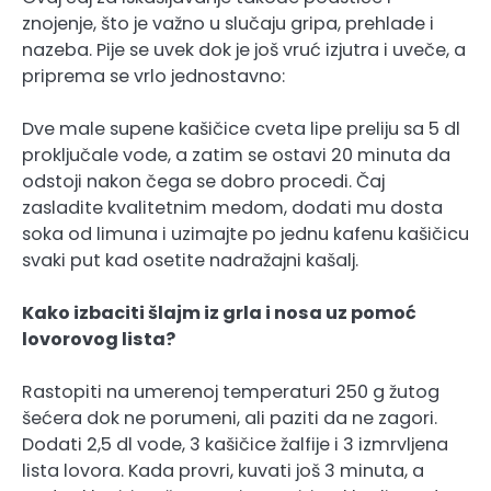
znojenje, što je važno u slučaju gripa, prehlade i
nazeba. Pije se uvek dok je još vruć izjutra i uveče, a
priprema se vrlo jednostavno:
Dve male supene kašičice cveta lipe preliju sa 5 dl
proključale vode, a zatim se ostavi 20 minuta da
odstoji nakon čega se dobro procedi. Čaj
zasladite kvalitetnim medom, dodati mu dosta
soka od limuna i uzimajte po jednu kafenu kašičicu
svaki put kad osetite nadražajni kašalj.
Kako izbaciti šlajm iz grla i nosa uz pomoć
lovorovog lista?
Rastopiti na umerenoj temperaturi 250 g žutog
šećera dok ne porumeni, ali paziti da ne zagori.
Dodati 2,5 dl vode, 3 kašičice žalfije i 3 izmrvljena
lista lovora. Kada provri, kuvati još 3 minuta, a