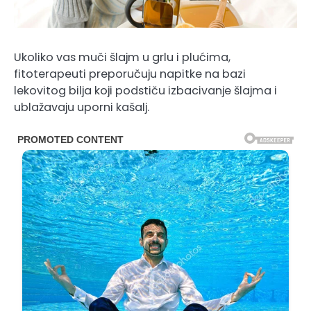
Ukoliko vas muči šlajm u grlu i plućima,
fitoterapeuti preporučuju napitke na bazi
lekovitog bilja koji podstiču izbacivanje šlajma i
ublažavaju uporni kašalj.