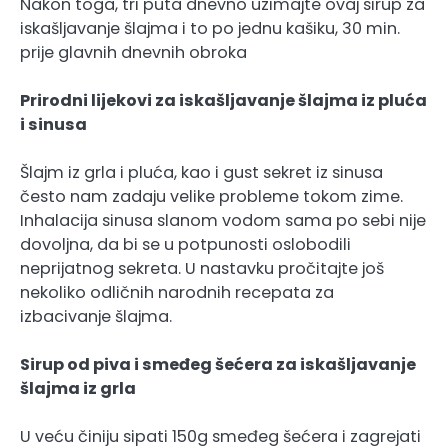
Nakon toga, tri puta dnevno uzimajte ovaj sirup za
iskašljavanje šlajma i to po jednu kašiku, 30 min.
prije glavnih dnevnih obroka
Prirodni lijekovi za iskašljavanje šlajma iz pluća
i sinusa
Šlajm iz grla i pluća, kao i gust sekret iz sinusa
često nam zadaju velike probleme tokom zime.
Inhalacija sinusa slanom vodom sama po sebi nije
dovoljna, da bi se u potpunosti oslobodili
neprijatnog sekreta. U nastavku pročitajte još
nekoliko odličnih narodnih recepata za
izbacivanje šlajma.
Sirup od piva i smeđeg šećera za iskašljavanje
šlajma iz grla
U veću činiju sipati 150g smeđeg šećera i zagrejati