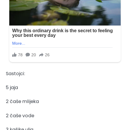
Sastojci:
5 jaja
2 čaše mlijeka
2 čaše vode
3 kašike ulja