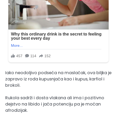
Iako neodoljivo podseća na maslačak, ova biljka je
zapravo iz roda kupusnjača kao i kupus, karfiol i
brokoli.
Rukola sadrži i dosta vlakana ali ima i pozitivno
dejstvo na libido i jača potenciju pa je moćan
afrodizijak.