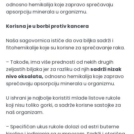
odnosno hemikalija koje zapravo sprečavaju
apsorpciju minerala u organizmu.
Korisna je u borbi protiv kancera
Naša sagovornica ističe da ova biljka sadrži i
fitohemikalije koje su korisne za sprečavanje raka.
– Takođe, ima više prednosti od nekih drugih
zeljastih biljaka jer za razliku od njih
sadrži nizak
nivo oksalata,
odnosno hemikalija koje zapravo
sprečavaju apsorpciju minerala u organizmu.
U ishrani je najbolje koristiti mlade listove rukole
koji nisu toliko gorki, a sadrže korisne sastojke za
naš organizam.
– Specifičan ukus rukole dolazi od estri buterne
kiseline i jedinjenja sa sumporom. Sadrži i eterična