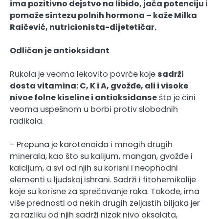
ima pozitivno dejstvo na libido, jača potenciju i
pomaže sintezu polnih hormona – kaže Milka
Raičević, nutricionista-dijetetičar.
Odličan je antioksidant
Rukola je veoma lekovito povrće koje
sadrži
dosta vitamina: C, K i A, gvožđe, ali i visoke
nivoe folne kiseline i antioksidanse
što je čini
veoma uspešnom u borbi protiv slobodnih
radikala.
– Prepuna je karotenoida i mnogih drugih
minerala, kao što su kalijum, mangan, gvožđe i
kalcijum, a svi od njih su korisni i neophodni
elementi u ljudskoj ishrani. Sadrži i fitohemikalije
koje su korisne za sprečavanje raka. Takođe, ima
više prednosti od nekih drugih zeljastih biljaka jer
za razliku od njih sadrži nizak nivo oksalata,