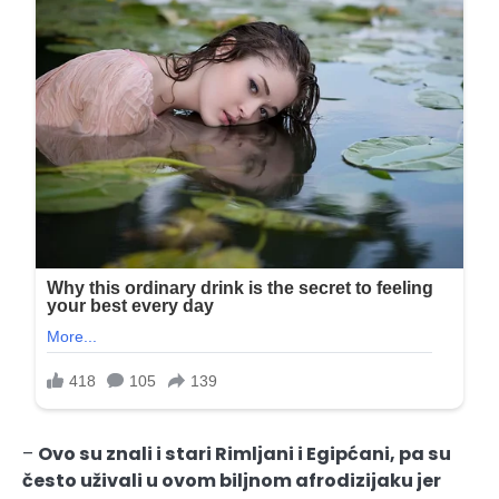
–
Ovo su znali i stari Rimljani i Egipćani, pa su
često uživali u ovom biljnom afrodizijaku jer