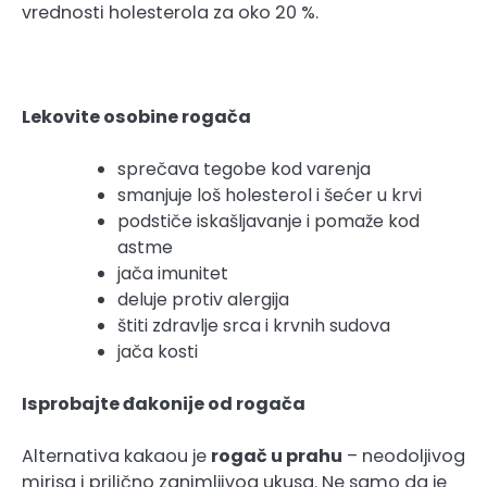
vrednosti holesterola za oko 20 %.
Lekovite osobine rogača
sprečava tegobe kod varenja
smanjuje loš holesterol i šećer u krvi
podstiče iskašljavanje i pomaže kod
astme
jača imunitet
deluje protiv alergija
štiti zdravlje srca i krvnih sudova
jača kosti
Isprobajte đakonije od rogača
Alternativa kakaou je
rogač u prahu
– neodoljivog
mirisa i prilično zanimljivog ukusa. Ne samo da je