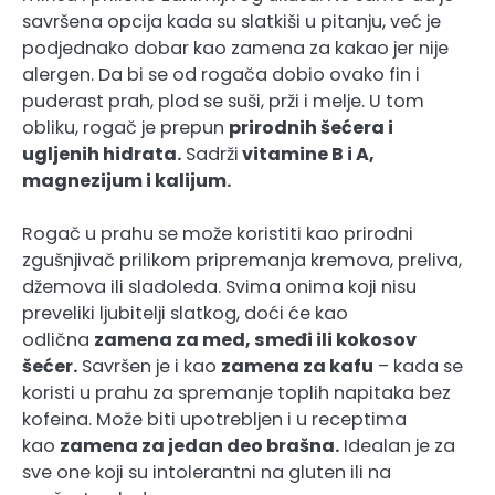
savršena opcija kada su slatkiši u pitanju, već je
podjednako dobar kao zamena za kakao jer nije
alergen. Da bi se od rogača dobio ovako fin i
puderast prah, plod se suši, prži i melje. U tom
obliku, rogač je prepun
prirodnih šećera i
ugljenih hidrata
.
Sadrži
vitamine B i A,
magnezijum i kalijum
.
Rogač u prahu se može koristiti kao prirodni
zgušnjivač prilikom pripremanja kremova, preliva,
džemova ili sladoleda. Svima onima koji nisu
preveliki ljubitelji slatkog, doći će kao
odlična
zamena za med, smeđi ili kokosov
šećer
.
Savršen je i kao
zamena za kafu
– kada se
koristi u prahu za spremanje toplih napitaka bez
kofeina. Može biti upotrebljen i u receptima
kao
zamena za jedan deo brašna
.
Idealan je za
sve one koji su intolerantni na gluten ili na