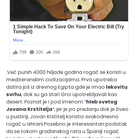
Već punih 4000 hiljade godina rogač se koristi u
mediteranskim civilizacijama. Prva upotreba
datira još iz drevnog Egipta gde je imao
lekovitu
svrhu
, dok su ga stari Grci upotrebljavali kao
desert. Poznat je i pod imenom “
hleb svetog
Jovana Krstitelja
“, jer je po predanju dok je živeo
u pustinji, Jovan Krstitelj koristio svakodnevno
rogač u ishrani.Posebno je interesantan podatak
da se tokom građanskog rata u Španiji rogač