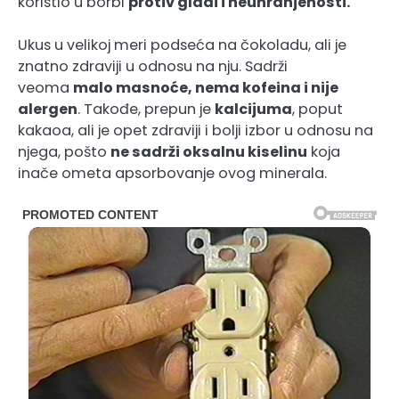
koristio u borbi
protiv gladi i neuhranjenosti
.
Ukus u velikoj meri podseća na čokoladu, ali je
znatno zdraviji u odnosu na nju. Sadrži
veoma
malo masnoće, nema kofeina i nije
alergen
. Takođe, prepun je
kalcijuma
, poput
kakaoa, ali je opet zdraviji i bolji izbor u odnosu na
njega, pošto
ne sadrži oksalnu kiselinu
koja
inače ometa apsorbovanje ovog minerala.