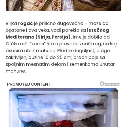
Biljka
rogač
je prilično dugovečna – može da
opstane i dva veka, vodi poreklo sa
istočnog
Mediterana (Sirija,Persija)
.
Ime je dobila od
Grčke reči “koras” što u prevodu znači rog, na koji
asocira oblik mahune. Plod je duguljast, blago
zakrivljen, dužine 10 do 25 cm, braon boje sa
spoljnim mesnatim delom i semenkama unutar
mahune.