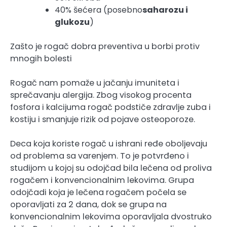
40% šećera (posebno
saharozu i
glukozu
)
Zašto je rogač dobra preventiva u borbi protiv
mnogih bolesti
Rogač nam pomaže u jačanju imuniteta i
sprečavanju alergija. Zbog visokog procenta
fosfora i kalcijuma rogač podstiče zdravlje zuba i
kostiju i smanjuje rizik od pojave osteoporoze.
Deca koja koriste rogač u ishrani ređe oboljevaju
od problema sa varenjem. To je potvrđeno i
studijom u kojoj su odojčad bila lečena od proliva
rogačem i konvencionalnim lekovima. Grupa
odojčadi koja je lečena rogačem počela se
oporavljati za 2 dana, dok se grupa na
konvencionalnim lekovima oporavljala dvostruko