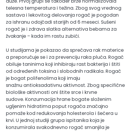
duže. Prvoj grupi se također brže normalizovala
telesna temperatura i težina. Zbog svog vrednog
sastava i lekovitog delovanja rogač je pogodan
za ishranu odojčadi starijih od 6 meseci. Sušeni
rogač je i zdrava slatka alternativa bebama za
žvakanje – kada im rastu zubići.
U studijama je pokazao da sprečava rak materice
a preporučuje se i za prevenciju raka pluća. Rogač
obiluje taninima koji inhibiraju rast bakterija i štiti
od određenih toksina i slobodnih radikala. Rogač
je bogat polifenolima koji imaju
snažnu antioksadativnu aktivnost. Zbog specifične
biološke aktivnosti oni štite srce i krvne
sudove. Konzumacija hrane bogate složenim
ugljenim hidratima poput rogača značajno
pomaže kod redukovanja holesterola i šećera u
krvi. U jednoj studiji grupa ispitanika koja je
konzumirala svakodnevno rogač smanjila je