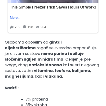
Osobama obolelim od
gihta i
dijabetičarima
rogač se svesrdno preporučuje,
jer u svom sastavu
nema purina i obiluje
složenim ugljenim hidratima
.
Cenjen je, pre
svega, zbog
antioksidanasa
koji su srž njegovog
sastava, zatim
vitamina, fosfora, kalijuma,
magnezijuma
,
kao i
vlakana
.
Sadrži:
7% proteina
35% skroba