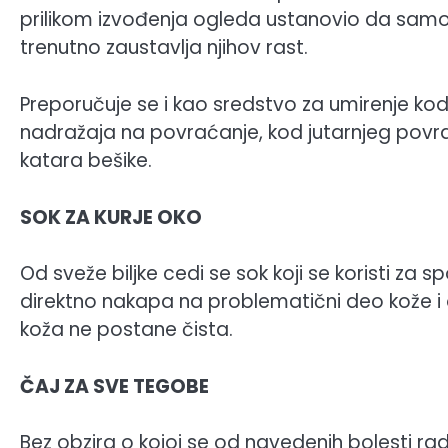
prilikom izvođenja ogleda ustanovio da samo 
trenutno zaustavlja njihov rast.
Preporučuje se i kao sredstvo za umirenje k
nadražaja na povraćanje, kod jutarnjeg povrać
katara bešike.
SOK ZA KURJE OKO
Od sveže biljke cedi se sok koji se koristi za 
direktno nakapa na problematični deo kože i 
koža ne postane čista.
ČAJ ZA SVE TEGOBE
Bez obzira o kojoj se od navedenih bolesti rad