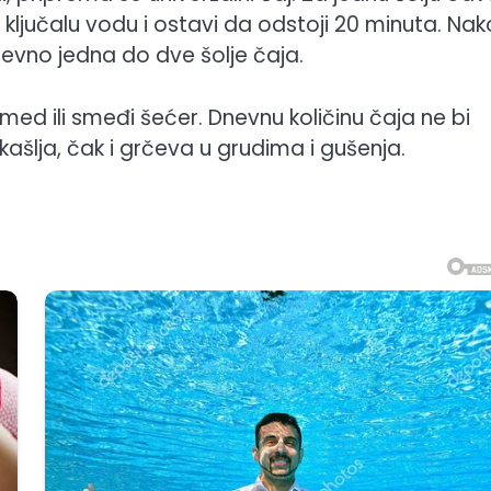
 u ključalu vodu i ostavi da odstoji 20 minuta. Na
nevno jedna do dve šolje čaja.
ed ili smeđi šećer. Dnevnu količinu čaja ne bi
ašlja, čak i grčeva u grudima i gušenja.