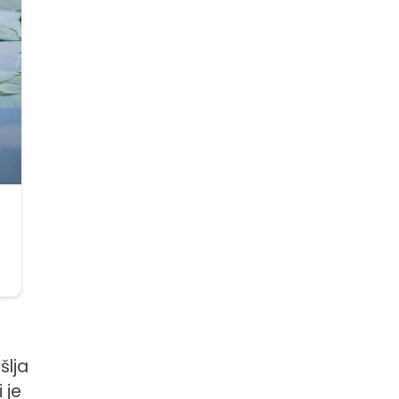
šlja
 je