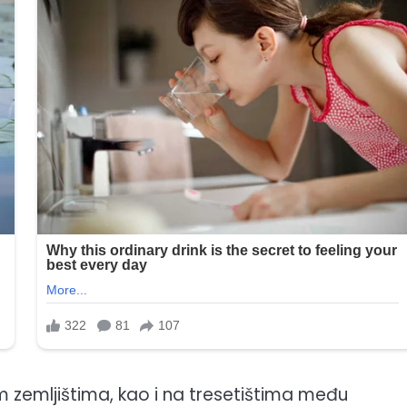
m zemljištima, kao i na tresetištima među