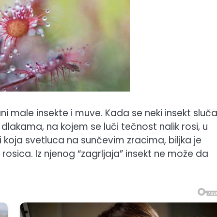
i male insekte i muve. Kada se neki insekt sluč
 dlakama, na kojem se luči tečnost nalik rosi, u
oja svetluca na sunčevim zracima, biljka je
 rosica. Iz njenog “zagrljaja” insekt ne može da