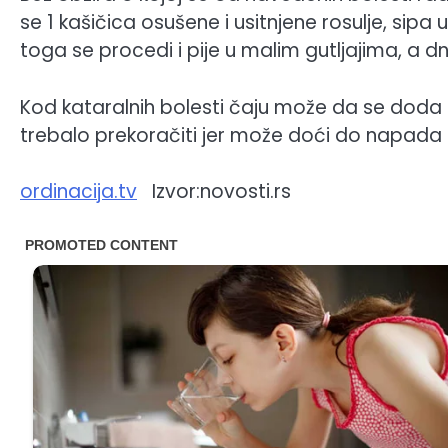
se 1 kašičica osušene i usitnjene rosulje, sipa
toga se procedi i pije u malim gutljajima, a d
Kod kataralnih bolesti čaju može da se doda m
trebalo prekoračiti jer može doći do napada k
ordinacija.tv
Izvor:novosti.rs