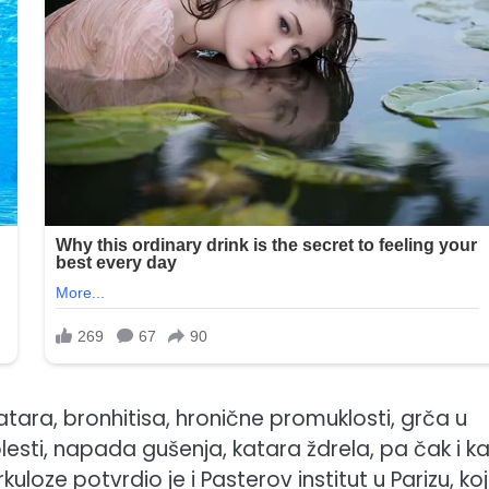
katara, bronhitisa, hronične promuklosti, grča u
lesti, napada gušenja, katara ždrela, pa čak i ka
oze potvrdio je i Pasterov institut u Parizu, koji