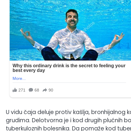
U vidu čaja deluje protiv kašlja, bronhijalnog 
grudima. Delotvorna je i kod drugih plućnih bo
tuberkuloznih bolesnika. Da pomaže kod tuberkul