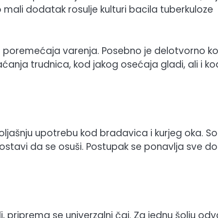
mali dodatak rosulje kulturi bacila tuberkuloze
od poremećaja varenja. Posebno je delotvorno k
anja trudnica, kod jakog osećaja gladi, ali i ko
spoljašnju upotrebu kod bradavica i kurjeg oka. So
ostavi da se osuši. Postupak se ponavlja sve do
i, priprema se univerzalni čaj. Za jednu šolju odv