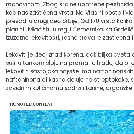
mahovinom. Zbog stalne upotrebe pesticida i 
kod nas zaštićena vrsta. Na Vlasini postoji vl
presadi u drugi deo Srbije. Od 170 vrsta kolik
planini i Mlačištu u regiji Čemernika, ka Grdeli
izuzetne lekovitosti, rosna trava je zaštićen
Lekoviti je deo iznad korena, dok biljka cveta 
suši u tankom sloju na promaji u hladu, da bi
lekovitih sastojaka najviše ima naftohinonski
naftohinona efikasno deluje na streptokoke, 
zavidnim količinama sadrži i tanine, organske k