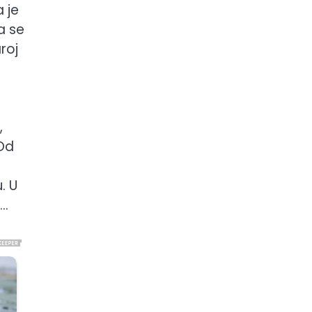
 je
a se
roj
,
 Od
. U
a…