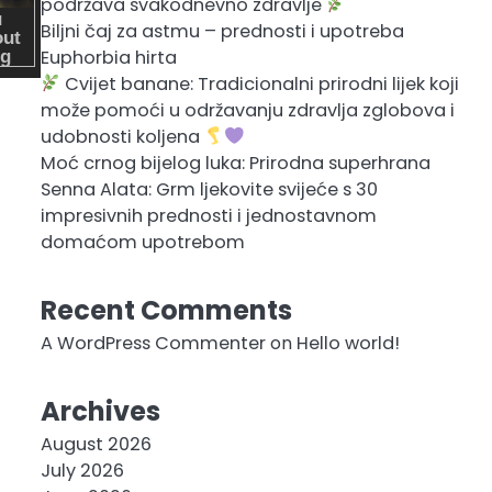
podržava svakodnevno zdravlje
Biljni čaj za astmu – prednosti i upotreba
Euphorbia hirta
Cvijet banane: Tradicionalni prirodni lijek koji
može pomoći u održavanju zdravlja zglobova i
udobnosti koljena
Moć crnog bijelog luka: Prirodna superhrana
Senna Alata: Grm ljekovite svijeće s 30
impresivnih prednosti i jednostavnom
domaćom upotrebom
Recent Comments
A WordPress Commenter
on
Hello world!
Archives
August 2026
July 2026