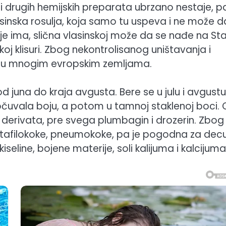
drugih hemijskih preparata ubrzano nestaje, pa
asinska rosulja, koja samo tu uspeva i ne može d
o je ima, slična vlasinskoj može da se nađe na Sta
čkoj klisuri. Zbog nekontrolisanog uništavanja i
a i u mnogim evropskim zemljama.
od juna do kraja avgusta. Bere se u julu i avgustu
 očuvala boju, a potom u tamnoj staklenoj boci.
h derivata, pre svega plumbagin i drozerin. Zbog
stafilokoke, pneumokoke, pa je pogodna za decu
iseline, bojene materije, soli kalijuma i kalcijum