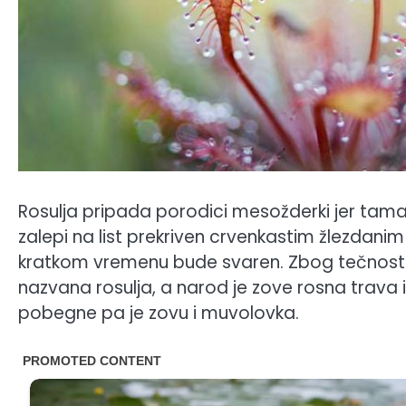
Rosulja pripada porodici mesožderki jer taman
zalepi na list prekriven crvenkastim žlezdanim
kratkom vremenu bude svaren. Zbog tečnosti k
nazvana rosulja, a narod je zove rosna trava i
pobegne pa je zovu i muvolovka.