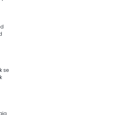
od
d
k se
k
aja