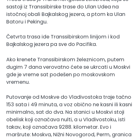
sastoji iz Transsibirske trase do Ulan Udea na
istočnoj obali Bajkalskog jezera, a ptom ka Ulan
Batoru i Pekingu.
Četvrta trasa ide Transsibirskom linijom i kod
Bajkalskog jezera pa sve do Pacifika.
Ako krenete Transsibirskom železnicom, putem
dugim 7 dana verovatno ćete se ukrcati u Moskvi
gde je vreme sat podešen po moskovskom
vremenu.
Putovanje od Moskve do Vladivostoka traje tačno
153 sata i 49 minuta, a voz obično ne kasni ili kasni
minimalno, sat do dva. Na stanici u Moskvi stoji
obelisk koji označava nulti, a u Vladivostoku, isti
takav, koji označava 9288. kilometar. Evo i
maršrute: Moskva, Nižni Novogorod, Perm, granica