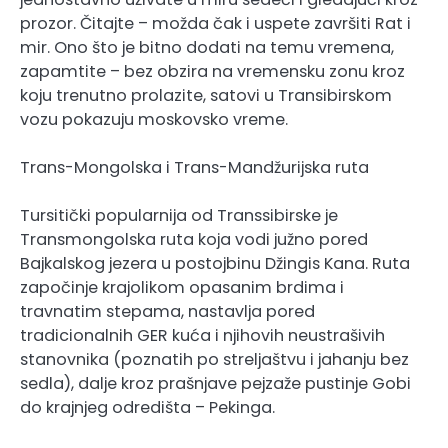
prozor. Čitajte – možda čak i uspete završiti Rat i
mir. Ono što je bitno dodati na temu vremena,
zapamtite – bez obzira na vremensku zonu kroz
koju trenutno prolazite, satovi u Transibirskom
vozu pokazuju moskovsko vreme.
Trans-Mongolska i Trans-Mandžurijska ruta
Tursitički popularnija od Transsibirske je
Transmongolska ruta koja vodi južno pored
Bajkalskog jezera u postojbinu Džingis Kana. Ruta
započinje krajolikom opasanim brdima i
travnatim stepama, nastavlja pored
tradicionalnih GER kuća i njihovih neustrašivih
stanovnika (poznatih po streljaštvu i jahanju bez
sedla), dalje kroz prašnjave pejzaže pustinje Gobi
do krajnjeg odredišta – Pekinga.