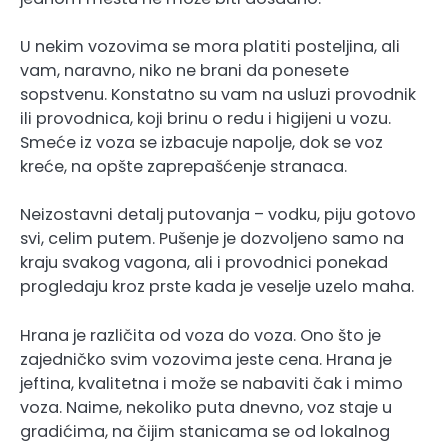
U nekim vozovima se mora platiti posteljina, ali
vam, naravno, niko ne brani da ponesete
sopstvenu. Konstatno su vam na usluzi provodnik
ili provodnica, koji brinu o redu i higijeni u vozu.
Smeće iz voza se izbacuje napolje, dok se voz
kreće, na opšte zaprepašćenje stranaca.
Neizostavni detalj putovanja – vodku, piju gotovo
svi, celim putem. Pušenje je dozvoljeno samo na
kraju svakog vagona, ali i provodnici ponekad
progledaju kroz prste kada je veselje uzelo maha.
Hrana je različita od voza do voza. Ono što je
zajedničko svim vozovima jeste cena. Hrana je
jeftina, kvalitetna i može se nabaviti čak i mimo
voza. Naime, nekoliko puta dnevno, voz staje u
gradićima, na čijim stanicama se od lokalnog