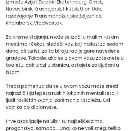
između Azije i Evrope, Ekaterinburg, Omsk,
Novosibirsk, Krasnojarsk, Irkutsk, Ulan Ude,
razdvajanje Transmandžurijske željeznice,
Khalaborsk, Vladivostok.
Za vreme stajanja, može se izaći u malim ruskim
mestima i čekati sledeći voz, koji nailazi za sedam
dana, ali turisti za to biraju radije gore navedene
gradove. Takođe, ako se u ovom vozu zateknete u
toaletu, dok ulazi u stanicu, ostajete zaključani u
istom.
Treba pomenuti da se u ovom vozu može sresti
najrazličitija lepeza ruskih lokalnih mentaliteta, i
ljudi različitih zvanja, zanimanja i staleža.. Od
vojnika do diplomate.
Prve asocijacije na Sibir su najčešće: zima,
progonstvo, samoća… Onaj ko ne voli sneg, teško