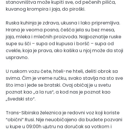
stanovništva može kupiti sve, od pečenih pilića,
kuvanog krompira i jaja, do piroški.
Ruska kuhinja je zdrava, ukusna i lako pripremljiva.
Hrana je veoma posna, češća jela su bez mesa,
jaja, mleka i mlečnih proizvoda. Najpoznatije ruske
supe su šči – supa od kupusa i boršč – supa od
cvekle, koja je prava, ako kašika u njoj može da stoji
uspravno.
U ruskom vozu ćete, hteli-ne hteli, deliti obrok sa
svima. Čim je vreme ručku, svako stavlja na sto sve
što ima i jede se bratski. Ovaj običaj je u svetu
poznat kao „a la rus“, a kod nas je poznat kao
„švedski sto“.
Trans-Sibirska železnica je redovni voz koji koriste
“obični” Rusi. Nije neuobičajeno da budete pozvani
u kupe u 09:00h ujutru na doručak sa votkom i