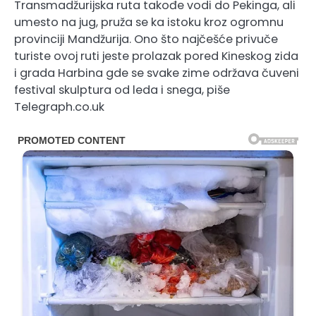
Transmadžurijska ruta takođe vodi do Pekinga, ali
umesto na jug, pruža se ka istoku kroz ogromnu
provinciji Mandžurija. Ono što najčešće privuče
turiste ovoj ruti jeste prolazak pored Kineskog zida
i grada Harbina gde se svake zime održava čuveni
festival skulptura od leda i snega, piše
Telegraph.co.uk