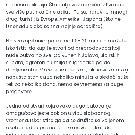
srdačnu diskusiju. Što dalje voz odmiče iz Evrope,
sve više putnika čine azijati. Tu su, naravno, mnogi
drugi turisti: iz Evrope, Amerike i Japana (što ne
iznenađuje ako se zna krajnje odredište).
Na svakoj stanici pauzu od 10 – 20 minuta možete
iskoristiti da kupite stvari od preprodavaca koji
nude bukvalno sve. Od vunenih šalova, Sibirskih
šubara, ogromnih umiljatih igračaka pa do
dimljene ribe. Možete se i cenjkati, ali sa vozom koji
napušta stanicu za nekoliko minuta, a sledeći stiže
tek za nekoliko dana, nema se vremena za duge
pregovore.
Jedna od stvari koju ovako dugo putovanje
omogućava jeste poklon u vidu slobodnog
vremena. Iskoristite ga da se družite sa voljenom
osobom, da upoznate neke nove ljude ili da
jednostavno uživate u miru sedeći i gledajući kroz