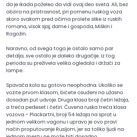
da je ikada poželeo da vidi ovaj deo sveta. Ali, bez
obzira na pristrasnost, pri pomenu ruskog voza
skoro svakom pred očima prolete slike iz ruskih
romana, visok sjaj, dame i gospoda, Miškin i
Rogožin.
Naravno, od svega toga je ostalo samo par
detalja, sve ostalo je daleko drugačije. Iz tog
perioda su preživela velika ogledala i držači za
lampe.
Spavaća kola su gotovo neophodna. Ukoliko se
vozite prvom klasom, bićete osuđeni na užasno
dosadan put udvoje. Druga klasa broji četiri ležaja,
a treća pedeset i četiri. Čuvena ruska treća klasa
vozova – Plackartni, broji 54 ležaja na sprat u
jednom velikom vagonu i upravo je ovo pravi
način proputovanje Rusijom, jer sa toliko ljudi na
jednom mestu ne može biti dosadno.