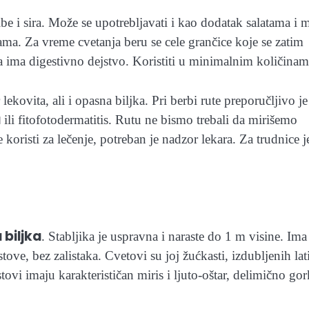
ibe i sira. Može se upotrebljavati i kao dodatak salatama i 
ama. Za vreme cvetanja beru se cele grančice koje se zatim
ena ima digestivno dejstvo. Koristiti u minimalnim količinam
ekovita, ali i opasna biljka. Pri berbi rute preporučljivo je
u
ili fitofotodermatitis. Rutu ne bismo trebali da mirišemo
koristi za lečenje, potreban je nadzor lekara. Za trudnice j
a biljka
. Stabljika je uspravna i naraste do 1 m visine. Ima
tove, bez zalistaka. Cvetovi su joj žućkasti, izdubljenih lat
tovi imaju karakterističan miris i ljuto-oštar, delimično gor