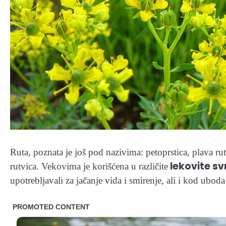
Ruta, poznata je još pod nazivima: petoprstica, plava ruta
lekovite sv
rutvica. Vekovima je korišćena u različite
upotrebljavali za jačanje vida i smirenje, ali i kod uboda