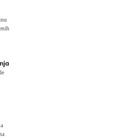
inu
jenih
nja
le
na
na