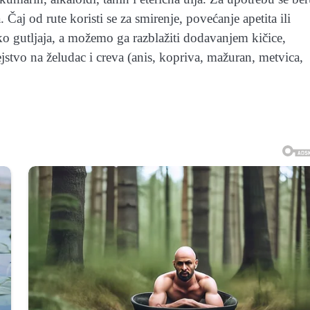
 Čaj od rute koristi se za smirenje, povećanje apetita ili
ko gutljaja, a možemo ga razblažiti dodavanjem kičice,
ejstvo na želudac i creva (anis, kopriva, mažuran, metvica,