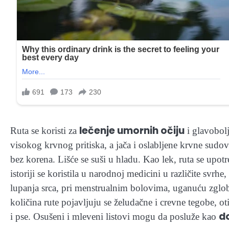
lečenje umornih očiju
Ruta se koristi za
i glavobolj
visokog krvnog pritiska, a jača i oslabljene krvne sudove.
bez korena. Lišće se suši u hladu. Kao lek, ruta se upotr
istoriji se koristila u narodnoj medicini u različite svrh
lupanja srca, pri menstrualnim bolovima, uganuću zglo
količina rute pojavljuju se želudačne i crevne tegobe, ot
d
i pse. Osušeni i mleveni listovi mogu da posluže kao