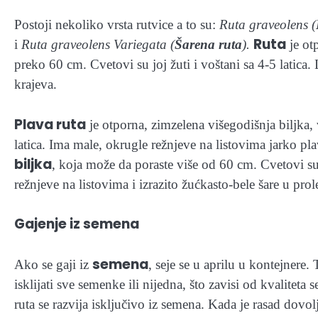
Postoji nekoliko vrsta rutvice a to su:
Ruta graveolens
(
Ruta
i
Ruta graveolens Variegata (
Šarena ruta
).
je ot
preko 60 cm. Cvetovi su joj žuti i voštani sa 4-5 latica.
krajeva.
Plava ruta
je otporna, zimzelena višegodišnja biljka, 
latica. Ima male, okrugle režnjeve na listovima jarko pl
biljka
, koja može da poraste više od 60 cm. Cvetovi su ž
režnjeve na listovima i izrazito žućkasto-bele šare u prol
Gajenje iz semena
semena
Ako se gaji iz
, seje se u aprilu u kontejnere
isklijati sve semenke ili nijedna, što zavisi od kvalitet
ruta se razvija isključivo iz semena. Kada je rasad dovol