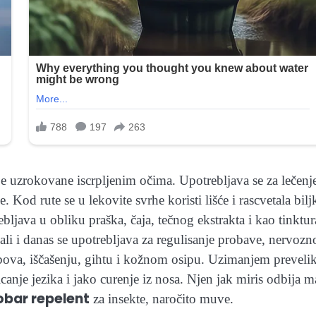
e uzrokovane iscrpljenim očima. Upotrebljava se za lečenj
 Kod rute se u lekovite svrhe koristi lišće i rascvetala bilj
ebljava u obliku praška, čaja, tečnog ekstrakta i kao tinktu
e, ali i danas se upotrebljava za regulisanje probave, nervoz
bova, iščašenju, gihtu i kožnom osipu. Uzimanjem preveli
icanje jezika i jako curenje iz nosa. Njen jak miris odbija 
obar repelent
za insekte, naročito muve.