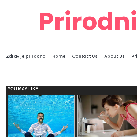
Skip
Prirodni
to
content
Zdravlje prirodno
Home
Contact Us
About Us
Pr