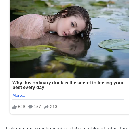
Lekovite materije koje ruta sadrži su: glikozil rutin, fur