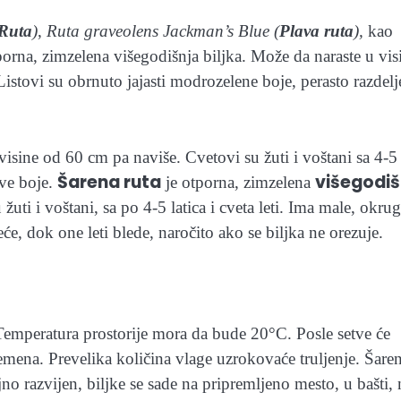
Ruta
)
,
Ruta graveolens Jackman’s Blue (
Plava ruta
),
kao
porna, zimzelena višegodišnja biljka. Može da naraste u vis
 Listovi su obrnuto jajasti modrozelene boje, perasto razdel
visine od 60 cm pa naviše. Cvetovi su žuti i voštani sa 4-5
Šarena ruta
višegodiš
ave boje.
je otporna, zimzelena
uti i voštani, sa po 4-5 latica i cveta leti. Ima male, okrug
eće, dok one leti blede, naročito ako se biljka ne orezuje.
. Temperatura prostorije mora da bude 20°C. Posle setve će
a semena. Prevelika količina vlage uzrokovaće truljenje. Šare
jno razvijen, biljke se sade na pripremljeno mesto, u bašti, 