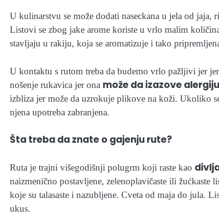
U kulinarstvu se može dodati naseckana u jela od jaja, r
Listovi se zbog jake arome koriste u vrlo malim količin
stavljaju u rakiju, koja se aromatizuje i tako pripremlj
U kontaktu s rutom treba da budemo vrlo pažljivi jer jer l
može da izazove alergij
nošenje rukavica jer ona
izbliza jer može da uzrokuje plikove na koži. Ukoliko se 
njena upotreba zabranjena.
Šta treba da znate o gajenju rute?
divlj
Ruta je trajni višegodišnji polugrm koji raste kao
naizmenično postavljene, zelenoplavičaste ili žućkaste lis
koje su talasaste i nazubljene. Cveta od maja do jula. Lis
ukus.