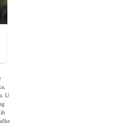
e
ka,
ra. U
nog
kih
mačke