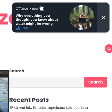
 zdravlje
Search
Search
Recent Posts
🧅 Crveni luk: Prirodna superhrana koja podržava