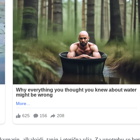
okumarin, alkaloidi, tanin i eterična ulja. Za upotrebu se be