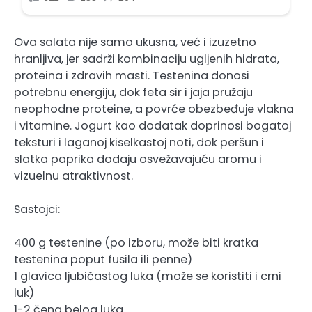
Ova salata nije samo ukusna, već i izuzetno
hranljiva, jer sadrži kombinaciju ugljenih hidrata,
proteina i zdravih masti. Testenina donosi
potrebnu energiju, dok feta sir i jaja pružaju
neophodne proteine, a povrće obezbeđuje vlakna
i vitamine. Jogurt kao dodatak doprinosi bogatoj
teksturi i laganoj kiselkastoj noti, dok peršun i
slatka paprika dodaju osvežavajuću aromu i
vizuelnu atraktivnost.
Sastojci:
400 g testenine (po izboru, može biti kratka
testenina poput fusila ili penne)
1 glavica ljubičastog luka (može se koristiti i crni
luk)
1-2 čena belog luka