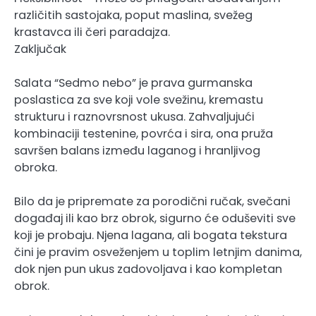
različitih sastojaka, poput maslina, svežeg
krastavca ili čeri paradajza.
Zaključak
Salata “Sedmo nebo” je prava gurmanska
poslastica za sve koji vole svežinu, kremastu
strukturu i raznovrsnost ukusa. Zahvaljujući
kombinaciji testenine, povrća i sira, ona pruža
savršen balans između laganog i hranljivog
obroka.
Bilo da je pripremate za porodični ručak, svečani
događaj ili kao brz obrok, sigurno će oduševiti sve
koji je probaju. Njena lagana, ali bogata tekstura
čini je pravim osveženjem u toplim letnjim danima,
dok njen pun ukus zadovoljava i kao kompletan
obrok.