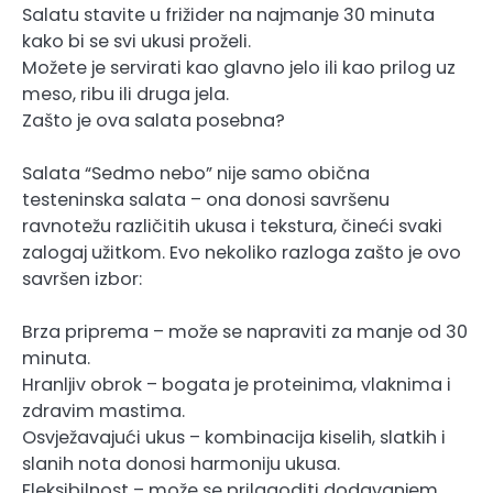
Salatu stavite u frižider na najmanje 30 minuta
kako bi se svi ukusi proželi.
Možete je servirati kao glavno jelo ili kao prilog uz
meso, ribu ili druga jela.
Zašto je ova salata posebna?
Salata “Sedmo nebo” nije samo obična
testeninska salata – ona donosi savršenu
ravnotežu različitih ukusa i tekstura, čineći svaki
zalogaj užitkom. Evo nekoliko razloga zašto je ovo
savršen izbor:
Brza priprema – može se napraviti za manje od 30
minuta.
Hranljiv obrok – bogata je proteinima, vlaknima i
zdravim mastima.
Osvježavajući ukus – kombinacija kiselih, slatkih i
slanih nota donosi harmoniju ukusa.
Fleksibilnost – može se prilagoditi dodavanjem