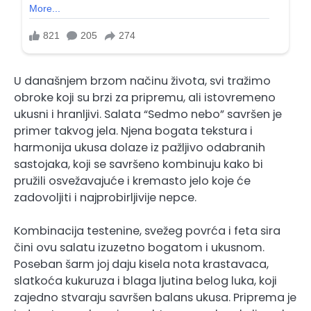
U današnjem brzom načinu života, svi tražimo
obroke koji su brzi za pripremu, ali istovremeno
ukusni i hranljivi. Salata “Sedmo nebo” savršen je
primer takvog jela. Njena bogata tekstura i
harmonija ukusa dolaze iz pažljivo odabranih
sastojaka, koji se savršeno kombinuju kako bi
pružili osvežavajuće i kremasto jelo koje će
zadovoljiti i najprobirljivije nepce.
Kombinacija testenine, svežeg povrća i feta sira
čini ovu salatu izuzetno bogatom i ukusnom.
Poseban šarm joj daju kisela nota krastavaca,
slatkoća kukuruza i blaga ljutina belog luka, koji
zajedno stvaraju savršen balans ukusa. Priprema je