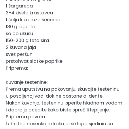
1 šargarepa
3-4 kisela krastavca
1 šolja kukuruza šećerca
180 g jogurta
so po ukusu
150-200 g feta sira
2 kuvana jaja
svež peršun
prstohvat slatke paprike
Priprema:
Kuvanje testenine:
Prema uputstvu na pakovanju, skuvajte testeninu
u posoljenoj vodi dok ne postane al dente.
Nakon kuvanja, testeninu isperite hladnom vodom
i dobro je ocedite kako biste sprečili lepljenje.
Priprema povrća:
Luk sitno naseckajte kako bi se lepo sjedinio sa