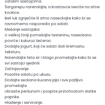
ostalim sastojcima.
Šargarepu narendajte, a krastavce isecite na sitne
kockice.
Beli luk zgnječite ili sitno naseckajte kako bi se
ravnomerno rasporedio po salati.
Mešanje sastojaka:
U velikoj činiji pomešajte testeninu, naseckano
povrće i kukuruz šećerac.
Dodajte jogurt, koji će salati dati kremastu
teksturu.
Narendajte feta sir i blago promešajte kako bi se
svi sastojci sjedinili.
Začinjavanje:
Posolite salatu po ukusu.
Dodajte seckana kuvana jaja i sve pažljivo
promešajte.
Ukrasite peršunom i pospite prstohvatom slatke
paprike.
Hlađenje i serviranje: