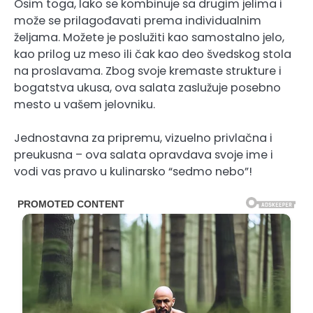
Osim toga, lako se kombinuje sa drugim jelima i
može se prilagođavati prema individualnim
željama. Možete je poslužiti kao samostalno jelo,
kao prilog uz meso ili čak kao deo švedskog stola
na proslavama. Zbog svoje kremaste strukture i
bogatstva ukusa, ova salata zaslužuje posebno
mesto u vašem jelovniku.
Jednostavna za pripremu, vizuelno privlačna i
preukusna – ova salata opravdava svoje ime i
vodi vas pravo u kulinarsko “sedmo nebo”!