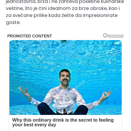
jednostavna, brza i ne zahteva posebne kulinarske
veštine, što je čini idealnom za brze obroke, kao i
za svečane prilike kada želite da impresionirate
goste.