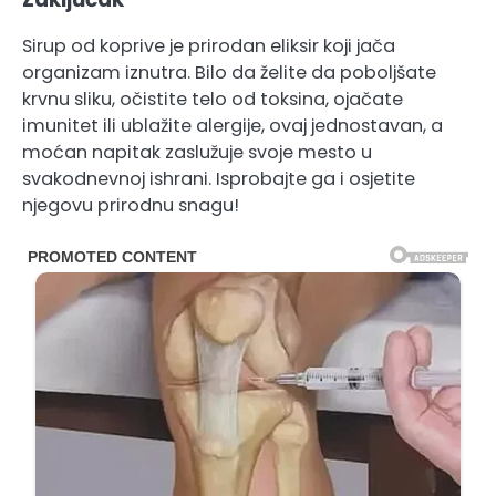
Sirup od koprive je prirodan eliksir koji jača
organizam iznutra. Bilo da želite da poboljšate
krvnu sliku, očistite telo od toksina, ojačate
imunitet ili ublažite alergije, ovaj jednostavan, a
moćan napitak zaslužuje svoje mesto u
svakodnevnoj ishrani. Isprobajte ga i osjetite
njegovu prirodnu snagu!