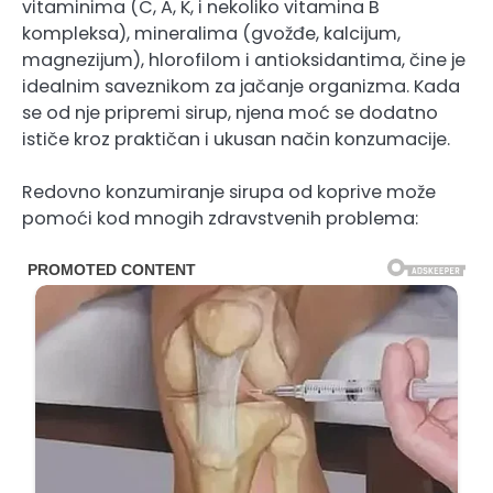
vitaminima (C, A, K, i nekoliko vitamina B
kompleksa), mineralima (gvožđe, kalcijum,
magnezijum), hlorofilom i antioksidantima, čine je
idealnim saveznikom za jačanje organizma. Kada
se od nje pripremi sirup, njena moć se dodatno
ističe kroz praktičan i ukusan način konzumacije.
Redovno konzumiranje sirupa od koprive može
pomoći kod mnogih zdravstvenih problema: