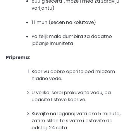
800 g šećera (može i med za zdraviju
varijantu)
1 limun (sečen na kolutove)
Po želji: malo đumbira za dodatno
jačanje imuniteta
Priprema:
Koprivu dobro operite pod mlazom
hladne vode.
U velikoj šerpi prokuvajte vodu, pa
ubacite listove koprive.
Kuvajte na laganoj vatri oko 5 minuta,
zatim sklonite s vatre i ostavite da
odstoji 24 sata.