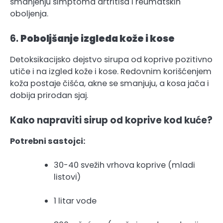
smanjenju simptoma artritisa i reumatskih
oboljenja.
6.
Poboljšanje izgleda kože i kose
Detoksikacijsko dejstvo sirupa od koprive pozitivno
utiče i na izgled kože i kose. Redovnim korišćenjem
koža postaje čišća, akne se smanjuju, a kosa jača i
dobija prirodan sjaj.
Kako napraviti sirup od koprive kod kuće?
Potrebni sastojci:
30-40 svežih vrhova koprive (mladi
listovi)
1 litar vode