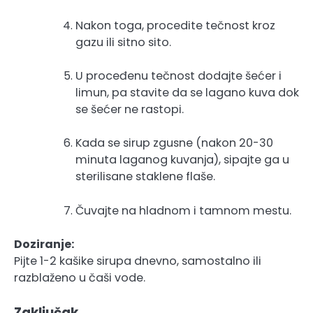
Nakon toga, procedite tečnost kroz
gazu ili sitno sito.
U proceđenu tečnost dodajte šećer i
limun, pa stavite da se lagano kuva dok
se šećer ne rastopi.
Kada se sirup zgusne (nakon 20-30
minuta laganog kuvanja), sipajte ga u
sterilisane staklene flaše.
Čuvajte na hladnom i tamnom mestu.
Doziranje:
Pijte 1-2 kašike sirupa dnevno, samostalno ili
razblaženo u čaši vode.
Zaključak