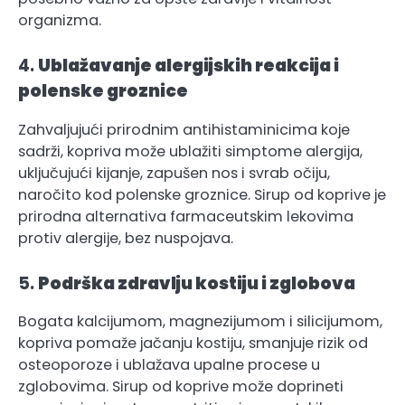
organizma.
4.
Ublažavanje alergijskih reakcija i
polenske groznice
Zahvaljujući prirodnim antihistaminicima koje
sadrži, kopriva može ublažiti simptome alergija,
uključujući kijanje, zapušen nos i svrab očiju,
naročito kod polenske groznice. Sirup od koprive je
prirodna alternativa farmaceutskim lekovima
protiv alergije, bez nuspojava.
5.
Podrška zdravlju kostiju i zglobova
Bogata kalcijumom, magnezijumom i silicijumom,
kopriva pomaže jačanju kostiju, smanjuje rizik od
osteoporoze i ublažava upalne procese u
zglobovima. Sirup od koprive može doprineti