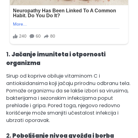
1.
Jačanje imuniteta i otpornosti
organizma
Sirup od koprive obiluje vitaminom C i
antioksidansima koji jačaju prirodnu odbranu tela.
Pomaže organizmu da se lakše izbori sa virusima,
bakterijama i sezonskim infekcijama poput
prehlade i gripa. Pored toga, njegovo redovno
korišćenje može smanjiti učestalost infekcija i
ubrzati oporavak.
2.
Poboljšanje nivoa gvožđa i borba