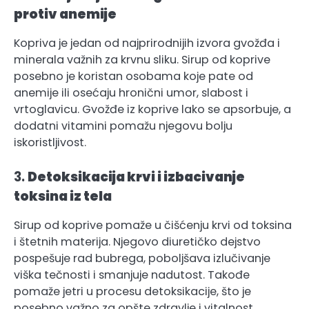
protiv anemije
Kopriva je jedan od najprirodnijih izvora gvožđa i
minerala važnih za krvnu sliku. Sirup od koprive
posebno je koristan osobama koje pate od
anemije ili osećaju hronični umor, slabost i
vrtoglavicu. Gvožđe iz koprive lako se apsorbuje, a
dodatni vitamini pomažu njegovu bolju
iskoristljivost.
3.
Detoksikacija krvi i izbacivanje
toksina iz tela
Sirup od koprive pomaže u čišćenju krvi od toksina
i štetnih materija. Njegovo diuretičko dejstvo
pospešuje rad bubrega, poboljšava izlučivanje
viška tečnosti i smanjuje nadutost. Takođe
pomaže jetri u procesu detoksikacije, što je
posebno važno za opšte zdravlje i vitalnost