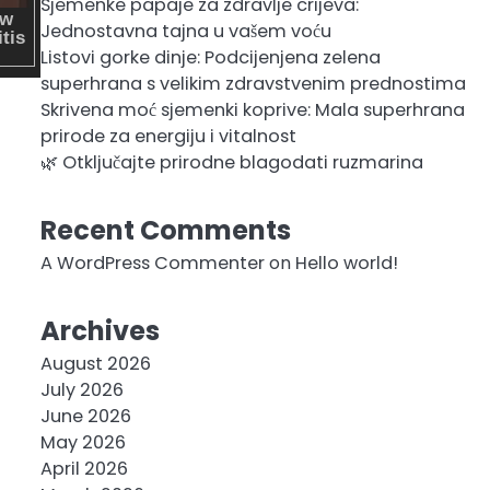
Sjemenke papaje za zdravlje crijeva:
Jednostavna tajna u vašem voću
Listovi gorke dinje: Podcijenjena zelena
superhrana s velikim zdravstvenim prednostima
Skrivena moć sjemenki koprive: Mala superhrana
prirode za energiju i vitalnost
🌿 Otključajte prirodne blagodati ruzmarina
Recent Comments
A WordPress Commenter
on
Hello world!
Archives
August 2026
July 2026
June 2026
May 2026
April 2026