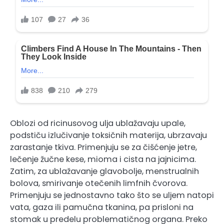
Oblozi od ricinusovog ulja ublažavaju upale,
podstiču izlučivanje toksičnih materija, ubrzavaju
zarastanje tkiva. Primenjuju se za čišćenje jetre,
lečenje žučne kese, mioma i cista na jajnicima.
Zatim, za ublažavanje glavobolje, menstrualnih
bolova, smirivanje otečenih limfnih čvorova.
Primenjuju se jednostavno tako što se uljem natopi
vata, gaza ili pamučna tkanina, pa prisloni na
stomak u predelu problematičnog organa. Preko