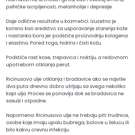
psihičke iscrpljenosti, melanholije i depresije.
Daje odlične rezultate u kozmetici. Izuzetno je
korisno kao sredstvo za usporavanje starenja kože
i nastanka bora jer podstiče proizvodnju kolagena
i elastina. Pored toga, hidrira i čisti kožu.
Podstiče rast kose, trepavica i noktiju, a redovnom
upotrebom otklanja perut.
Ricinusovo ulje otklanja i bradavice ako se najviše
dva puta dnevno dobro utrljaju sa svega nekoliko
kapi ulja. Proces se ponavlja dok se bradavica ne
sasuši i otpadne.
Napomena: Ricinusovo ulje ne trebaju piti trudnice,
osobe koje imaju upalu bubrega, bolove u želucu ili
bilo kakvu crevnu infekciju.