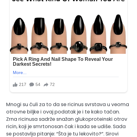
Mnogi su čuli za to da se ricinus svrstava u veoma
otrovne biljke i ovaj podatak je i te kako tačan.
Zrna ricinusa sadrže snažan glukoproteinski otrov
ricin, koji je smrtonosan čak i kada se udiše. Sada
se postavlja pitanje: “Šta je tu lekovito?”. Sirovi