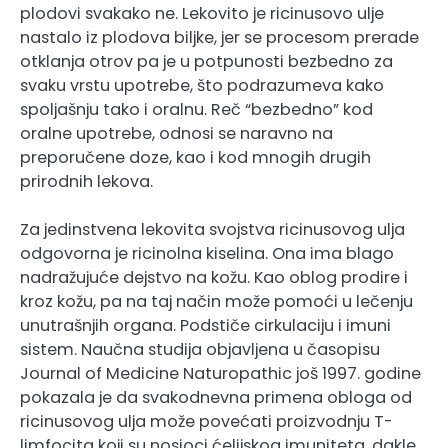
plodovi svakako ne. Lekovito je ricinusovo ulje
nastalo iz plodova biljke, jer se procesom prerade
otklanja otrov pa je u potpunosti bezbedno za
svaku vrstu upotrebe, što podrazumeva kako
spoljašnju tako i oralnu. Reč “bezbedno” kod
oralne upotrebe, odnosi se naravno na
preporučene doze, kao i kod mnogih drugih
prirodnih lekova.
Za jedinstvena lekovita svojstva ricinusovog ulja
odgovorna je ricinolna kiselina. Ona ima blago
nadražujuće dejstvo na kožu. Kao oblog prodire i
kroz kožu, pa na taj način može pomoći u lečenju
unutrašnjih organa. Podstiče cirkulaciju i imuni
sistem. Naučna studija objavljena u časopisu
Journal of Medicine Naturopathic još 1997. godine
pokazala je da svakodnevna primena obloga od
ricinusovog ulja može povećati proizvodnju T-
limfocita koji su nosioci ćelijskog imuniteta, dakle