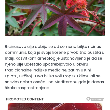
Ricinusovo ulje dobija se od semena biljke ricinus
communis, koja je svoje korene prvobitno pustila u
Indiji. Razvitkom arheologije ustanovljeno je da se
njeno ulje učestalo upotrebljavalo u okviru
tradicionalne indijske medicine, zatim u Kini,
Egiptu, Grčkoj… Ova biljka voli tropsku klimu ali se
sasvim dobro oseća i na Mediteranu gde je danas
široko rasprostranjena.