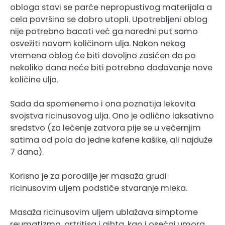
obloga stavi se parče nepropustivog materijala a
cela površina se dobro utopli. Upotrebljeni oblog
nije potrebno bacati već ga naredni put samo
osvežiti novom količinom ulja. Nakon nekog
vremena oblog će biti dovoljno zasićen da po
nekoliko dana neće biti potrebno dodavanje nove
količine ulja.
Sada da spomenemo i ona poznatija lekovita
svojstva ricinusovog ulja. Ono je odlično laksativno
sredstvo (za lečenje zatvora pije se u večernjim
satima od pola do jedne kafene kašike, ali najduže
7 dana).
Korisno je za porodilje jer masaža grudi
ricinusovim uljem podstiče stvaranje mleka.
Masaža ricinusovim uljem ublažava simptome
reumatizma, artritisa i gihta, kao i osećaj umora,