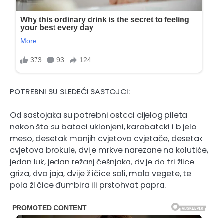
POTREBNI SU SLEDEĆI SASTOJCI:
Od sastojaka su potrebni ostaci cijelog pileta
nakon što su bataci uklonjeni, karabataki i bijelo
meso, desetak manjih cvjetova cvjetače, desetak
cvjetova brokule, dvije mrkve narezane na kolutiće,
jedan luk, jedan režanj češnjaka, dvije do tri žlice
griza, dva jaja, dvije žličice soli, malo vegete, te
pola žličice đumbira ili prstohvat papra.