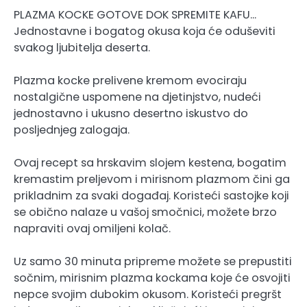
PLAZMA KOCKE GOTOVE DOK SPREMITE KAFU…
Jednostavne i bogatog okusa koja će oduševiti
svakog ljubitelja deserta.
Plazma kocke prelivene kremom evociraju
nostalgične uspomene na djetinjstvo, nudeći
jednostavno i ukusno desertno iskustvo do
posljednjeg zalogaja.
Ovaj recept sa hrskavim slojem kestena, bogatim
kremastim preljevom i mirisnom plazmom čini ga
prikladnim za svaki događaj. Koristeći sastojke koji
se obično nalaze u vašoj smočnici, možete brzo
napraviti ovaj omiljeni kolač.
Uz samo 30 minuta pripreme možete se prepustiti
sočnim, mirisnim plazma kockama koje će osvojiti
nepce svojim dubokim okusom. Koristeći pregršt