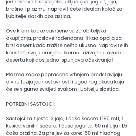
jednostavnih sastojaka, uključujući jogurt, jaja,
brašno i plazmu, napravit ćete idealan kolač za
ljubitelje slatkih poslastica.
Ove krem ​​kocke savršene su za obiteljska
okupljanja, proslave rođendana ili kao opcija za
brzi desert kada tražite nešto ukusno. Napravite ih
koristeći svoju omiljenu kremu i uživajte u ovom
desertu koji dosljedno ispunjava očekivanja!
Plazma kocke popraćene vrhnjem predstavljaju
divnu fuziju jednostavnosti i ugodnog okusa koja
će se sigurno svidjeti svakom ljubitelju slastica.
POTREBNI SASTOJCI:
Sastojci za tijesto: 3 jaja, 1 čaša šećera (180 ml), 1
kesica vanilin šećera, 1 čaša jogurta, 60 ml ulja i 1,5
čaša brašna. Za preljev za kore: 150 ml hladnog