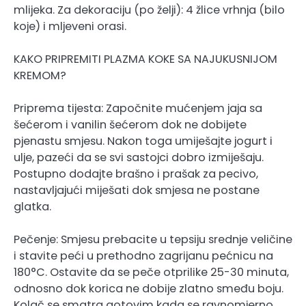
mlijeka. Za dekoraciju (po želji): 4 žlice vrhnja (bilo
koje) i mljeveni orasi.
KAKO PRIPREMITI PLAZMA KOKE SA NAJUKUSNIJOM
KREMOM?
Priprema tijesta: Započnite mućenjem jaja sa
šećerom i vanilin šećerom dok ne dobijete
pjenastu smjesu. Nakon toga umiješajte jogurt i
ulje, pazeći da se svi sastojci dobro izmiješaju.
Postupno dodajte brašno i prašak za pecivo,
nastavljajući miješati dok smjesa ne postane
glatka.
Pečenje: Smjesu prebacite u tepsiju srednje veličine
i stavite peći u prethodno zagrijanu pećnicu na
180°C. Ostavite da se peče otprilike 25-30 minuta,
odnosno dok korica ne dobije zlatno smeđu boju.
Kolač se smatra gotovim kada se ravnomjerno