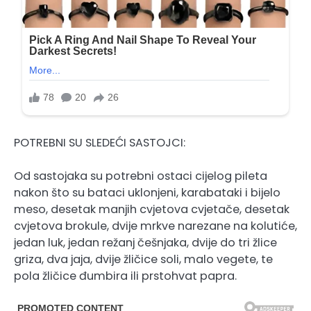
POTREBNI SU SLEDEĆI SASTOJCI:
Od sastojaka su potrebni ostaci cijelog pileta
nakon što su bataci uklonjeni, karabataki i bijelo
meso, desetak manjih cvjetova cvjetače, desetak
cvjetova brokule, dvije mrkve narezane na kolutiće,
jedan luk, jedan režanj češnjaka, dvije do tri žlice
griza, dva jaja, dvije žličice soli, malo vegete, te
pola žličice đumbira ili prstohvat papra.