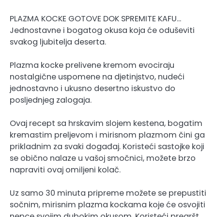
PLAZMA KOCKE GOTOVE DOK SPREMITE KAFU…
Jednostavne i bogatog okusa koja će oduševiti
svakog ljubitelja deserta.
Plazma kocke prelivene kremom evociraju
nostalgične uspomene na djetinjstvo, nudeći
jednostavno i ukusno desertno iskustvo do
posljednjeg zalogaja.
Ovaj recept sa hrskavim slojem kestena, bogatim
kremastim preljevom i mirisnom plazmom čini ga
prikladnim za svaki događaj. Koristeći sastojke koji
se obično nalaze u vašoj smočnici, možete brzo
napraviti ovaj omiljeni kolač.
Uz samo 30 minuta pripreme možete se prepustiti
sočnim, mirisnim plazma kockama koje će osvojiti
nepce svojim dubokim okusom. Koristeći pregršt