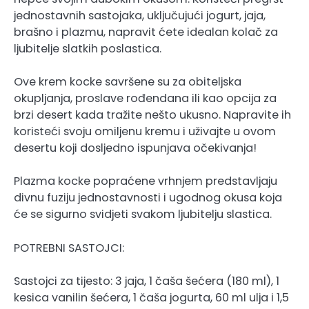
jednostavnih sastojaka, uključujući jogurt, jaja,
brašno i plazmu, napravit ćete idealan kolač za
ljubitelje slatkih poslastica.
Ove krem ​​kocke savršene su za obiteljska
okupljanja, proslave rođendana ili kao opcija za
brzi desert kada tražite nešto ukusno. Napravite ih
koristeći svoju omiljenu kremu i uživajte u ovom
desertu koji dosljedno ispunjava očekivanja!
Plazma kocke popraćene vrhnjem predstavljaju
divnu fuziju jednostavnosti i ugodnog okusa koja
će se sigurno svidjeti svakom ljubitelju slastica.
POTREBNI SASTOJCI:
Sastojci za tijesto: 3 jaja, 1 čaša šećera (180 ml), 1
kesica vanilin šećera, 1 čaša jogurta, 60 ml ulja i 1,5