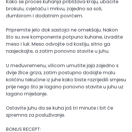
Kako se proces kuhanja približava kraju, ubacite
brokulu, cvjetaču i mrkvu, zajedno sa soli,
đumbirom i dodatnim povrćem.
Pripremite jelo dok sastojci ne omekšaju. Nakon
što su sve komponente potpuno kuhane, izvadite
meso i luk. Meso odvojite od kostiju, sitno ga
nasjeckajte, a zatim ponovno stavite u juhu.
U međuvremenu, vilicom umutite jaja zajedno s
dvije žlice griza, zatim postupno dodajte malu
količinu tekućine iz juhe kako biste razrijedili smjesu
prije nego što je lagano ponovno stavite u juhu uz
lagano miješanje.
Ostavite juhu da se kuha još tri minute i bit će
spremna za posluživanje.
BONUS RECEPT: