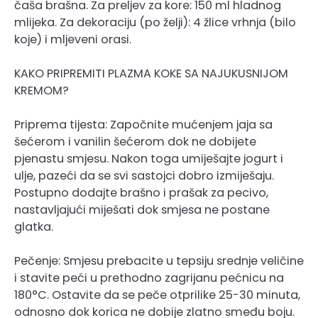
čaša brašna. Za preljev za kore: 150 ml hladnog
mlijeka. Za dekoraciju (po želji): 4 žlice vrhnja (bilo
koje) i mljeveni orasi.
KAKO PRIPREMITI PLAZMA KOKE SA NAJUKUSNIJOM
KREMOM?
Priprema tijesta: Započnite mućenjem jaja sa
šećerom i vanilin šećerom dok ne dobijete
pjenastu smjesu. Nakon toga umiješajte jogurt i
ulje, pazeći da se svi sastojci dobro izmiješaju.
Postupno dodajte brašno i prašak za pecivo,
nastavljajući miješati dok smjesa ne postane
glatka.
Pečenje: Smjesu prebacite u tepsiju srednje veličine
i stavite peći u prethodno zagrijanu pećnicu na
180°C. Ostavite da se peče otprilike 25-30 minuta,
odnosno dok korica ne dobije zlatno smeđu boju.