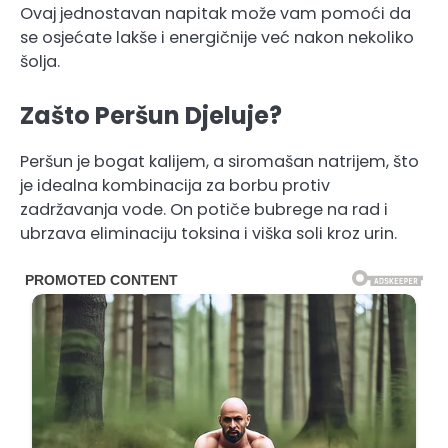
Ovaj jednostavan napitak može vam pomoći da
se osjećate lakše i energičnije već nakon nekoliko
šolja.
Zašto Peršun Djeluje?
Peršun je bogat kalijem, a siromašan natrijem, što
je idealna kombinacija za borbu protiv
zadržavanja vode.
On potiče bubrege na rad i
ubrzava eliminaciju toksina i viška soli kroz urin.