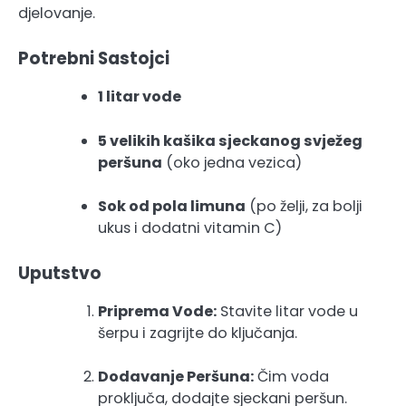
djelovanje.
Potrebni Sastojci
1 litar vode
5 velikih kašika sjeckanog svježeg
peršuna
(oko jedna vezica)
Sok od pola limuna
(po želji, za bolji
ukus i dodatni vitamin C)
Uputstvo
Priprema Vode:
Stavite litar vode u
šerpu i zagrijte do ključanja.
Dodavanje Peršuna:
Čim voda
proključa, dodajte sjeckani peršun.