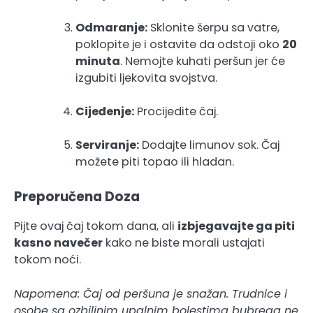
Odmaranje:
Sklonite šerpu sa vatre,
poklopite je i ostavite da odstoji oko
20
minuta
. Nemojte kuhati peršun jer će
izgubiti ljekovita svojstva.
Cijeđenje:
Procijedite čaj.
Serviranje:
Dodajte limunov sok. Čaj
možete piti topao ili hladan.
Preporučena Doza
Pijte ovaj čaj tokom dana, ali
izbjegavajte ga piti
kasno navečer
kako ne biste morali ustajati
tokom noći.
Napomena: Čaj od peršuna je snažan. Trudnice i
osobe sa ozbiljnim upalnim bolestima bubrega ne