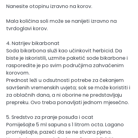
Nanesite otopinu izravno na korov.
Mala količina soli može se nanijeti izravno na
tvrdoglavi korov.
4. Natrijev bikarbonat
Soda bikarbona služi kao učinkovit herbicid. Da
biste je iskoristili, uzmite paketić sode bikarbone i
rasporedite je po svim područjima zahvaćenim
korovom.
Prednost leži u odsutnosti potrebe za čekanjem
savršenih vremenskih uvjeta; sok se može koristiti i
za oblačnih dana, a ni oborine ne predstavljaju
prepreku. Ovo treba ponavljati jednom mjesečno.
5. Sredstvo za pranje posuđa i ocat
Pomiješajte 5 ml sapuna s 1 litrom octa. Lagano
promiješajte, pazeći da se ne stvara pjena.