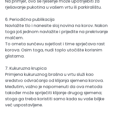
Na primjer, ovo se rješenje može upotrijebiti za
rješavanje pukotina u vašem vrtu ili parkiralištu.
6. Periodična publikacija
Navlažite tlo i nanesite sloj novina na korov. Nakon
toga još jednom navlažite i prijeđite na prekrivanje
malčem.
To ometa sunčevu svjetlost i time sprječava rast
korova. Osim toga, nudi toplo utočište korisnim
glistama.
7. Kukuruzna krupica
Primjena kukuruznog brašna u vrtu služi kao
sredstvo odvraćanja od klijanja sjemena korova.
Međutim, važno je napomenuti da ova metoda
također može spriječiti klijanje drugog sjemena;
stoga ga treba koristiti samo kada su vaše biljke
već uspostavljene.