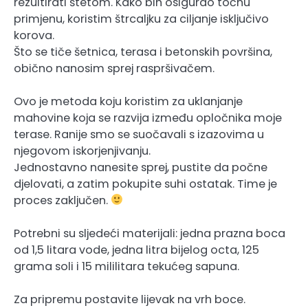
rezultirati štetom. Kako bih osigurao točnu
primjenu, koristim štrcaljku za ciljanje isključivo
korova.
Što se tiče šetnica, terasa i betonskih površina,
obično nanosim sprej raspršivačem.
Ovo je metoda koju koristim za uklanjanje
mahovine koja se razvija između opločnika moje
terase. Ranije smo se suočavali s izazovima u
njegovom iskorjenjivanju.
Jednostavno nanesite sprej, pustite da počne
djelovati, a zatim pokupite suhi ostatak. Time je
proces zaključen.
Potrebni su sljedeći materijali: jedna prazna boca
od 1,5 litara vode, jedna litra bijelog octa, 125
grama soli i 15 mililitara tekućeg sapuna.
Za pripremu postavite lijevak na vrh boce.