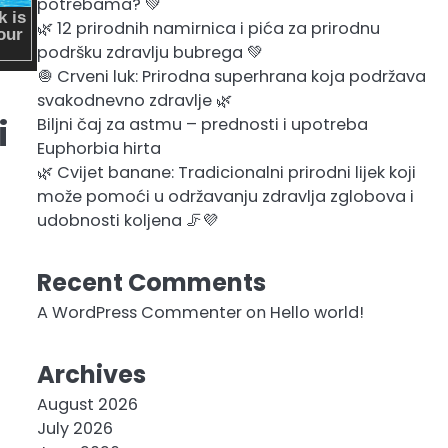
potrebama? 💚
🌿 12 prirodnih namirnica i pića za prirodnu
podršku zdravlju bubrega 💚
🧅 Crveni luk: Prirodna superhrana koja podržava
svakodnevno zdravlje 🌿
i
Biljni čaj za astmu – prednosti i upotreba
Euphorbia hirta
🌿 Cvijet banane: Tradicionalni prirodni lijek koji
može pomoći u održavanju zdravlja zglobova i
udobnosti koljena 🦵💜
Recent Comments
A WordPress Commenter
on
Hello world!
Archives
August 2026
July 2026