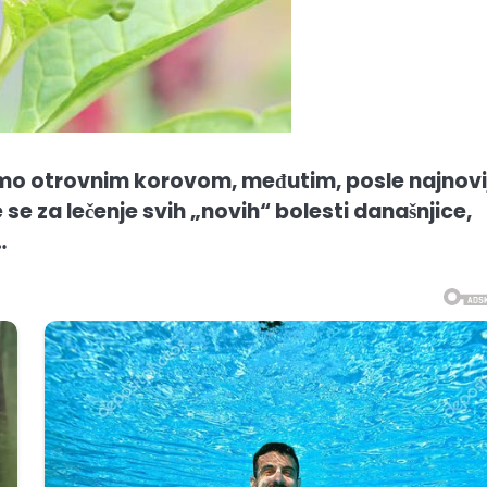
amo otrovnim korovom, međutim, posle najnovi
e se za lečenje svih „novih“ bolesti današnjice,
…