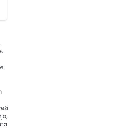
,
e,
ne
h
veži
ja,
uta