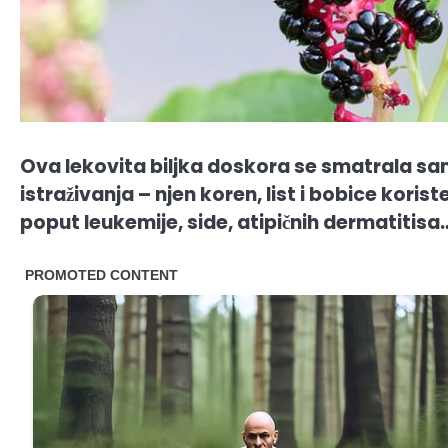
Ova lekovita biljka doskora se smatrala s
istraživanja – njen koren, list i bobice korist
poput leukemije, side, atipičnih dermatitisa