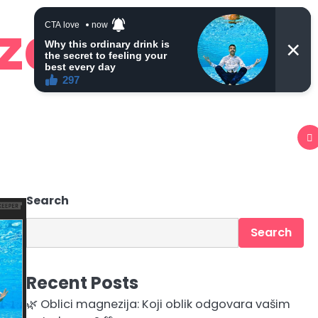
 zdravlje
Search
Search
Recent Posts
🌿 Oblici magnezija: Koji oblik odgovara vašim