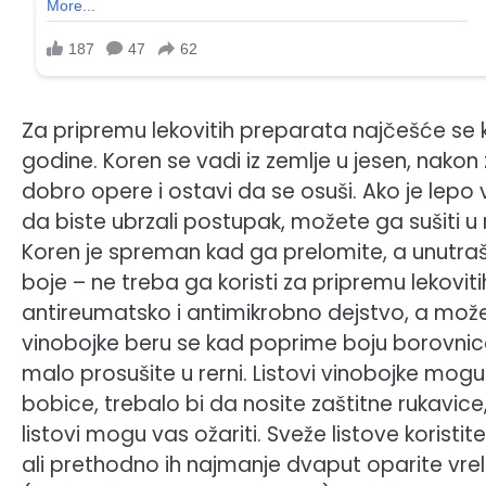
Za pripremu lekovitih preparata najčešće se kori
godine. Koren se vadi iz zemlje u jesen, nako
dobro opere i ostavi da se osuši. Ako je lepo
da biste ubrzali postupak, možete ga sušiti u r
Koren je spreman kad ga prelomite, a unutraš
boje – ne treba ga koristi za pripremu lekovi
antireumatsko i antimikrobno dejstvo, a može s
vinobojke beru se kad poprime boju borovnice,
malo prosušite u rerni. Listovi vinobojke mogu 
bobice, trebalo bi da nosite zaštitne rukavice, 
listovi mogu vas ožariti. Sveže listove koristi
ali prethodno ih najmanje dvaput oparite vrel