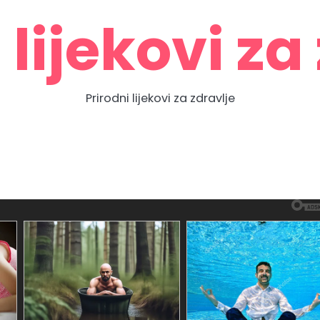
 lijekovi za
Prirodni lijekovi za zdravlje
Zdravlje
Home
Contact
About
Privacy
prirodno
Us
Us
Policy