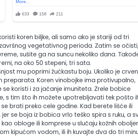
sti koren biljke, ali samo ako je stariji od tri
n završnog vegetativnog perioda. Zatim se očisti
 vreme, sušite ga na suncu nekoliko dana. Takođ
erni, na oko 50 stepeni, tri sata.
njost mu poprimi žućkastu boju. Ukoliko je crve
tih preparata. Koren vinobojke ima protivupalno,
e koristi i za jačanje imuniteta. Zrele bobice
 s tim što ih možete upotrebljavati tek pošto i
se brati preko cele godine. Kad berete lišće ili
jer se boja iz bobica vrlo teško spira s ruku, a s
te kao obloge ili komprese u slučaju kožnih oboljen
om kipućom vodom, ili ih kuvajte dva do tri min