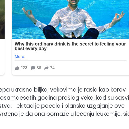
pa ukrasna biljka, vekovima je rasla kao korov
ja osamdesetih godina prošlog veka, kad su sasv
tva. Tek tad je počelo i plansko uzgajanje ove
utvrđeno je da ona pomaže u lečenju leukemije, si