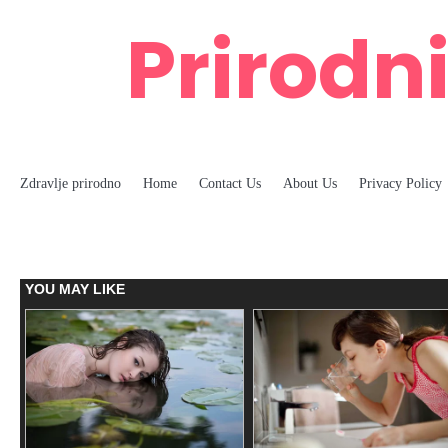
Skip
Prirodni
to
content
Zdravlje prirodno
Home
Contact Us
About Us
Privacy Policy