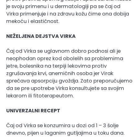
je svoju primenu i u dermatologiji pa se čaj od
Virka primenjuje i na zdravu kožu čime ona dobija
mekoću i elastičnost.
NEŽELJENA DEJSTVA VIRKA
Čaj od Virka se uglavnom dobro podnosi ali je
neophodan oprez kod obolelih sa problemima
jetre, bolesnika na terpiji lekovima protiv
zgrušavanja krvi, anemičnih osoba jer Virak
sprečava apsorpciju gvoždja. Zato preporučujemo
da se pre upotrebe Virka konsultujete sa svojim
lekarom ili fitoterapeutom.
UNIVERZALNI RECEPT
Čaj od Virka se konzumira u dozi od 1 – 3 šolje
dnevno, pijen u laganim gutljajima u toku dana.