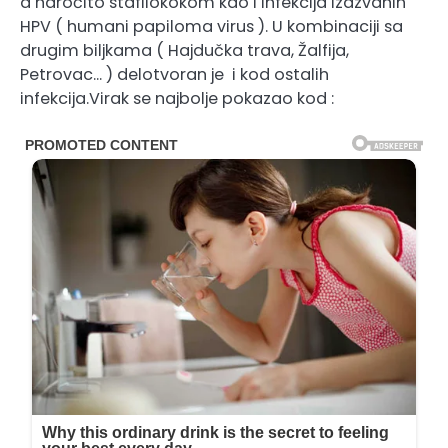
a naročito stafilokokom kao i infekcija izazvanih
HPV ( humani papiloma virus ). U kombinaciji sa
drugim biljkama ( Hajdučka trava, Žalfija,
Petrovac… ) delotvoran je i kod ostalih
infekcija.Virak se najbolje pokazao kod :