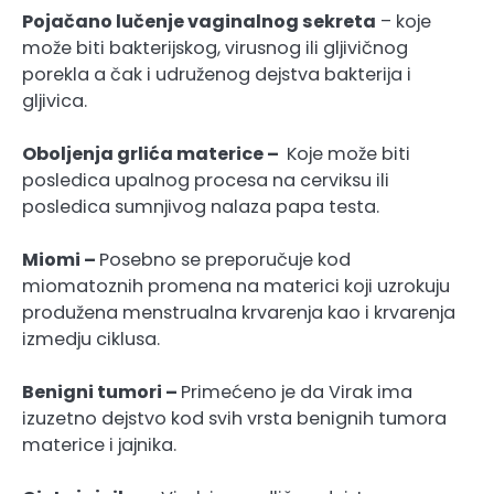
Pojačano lučenje vaginalnog sekreta
– koje
može biti bakterijskog, virusnog ili gljivičnog
porekla a čak i udruženog dejstva bakterija i
gljivica.
Oboljenja grlića materice –
Koje može biti
posledica upalnog procesa na cerviksu ili
posledica sumnjivog nalaza papa testa.
Miomi –
Posebno se preporučuje kod
miomatoznih promena na materici koji uzrokuju
produžena menstrualna krvarenja kao i krvarenja
izmedju ciklusa.
Benigni tumori –
Primećeno je da Virak ima
izuzetno dejstvo kod svih vrsta benignih tumora
materice i jajnika.