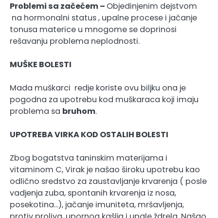
Problemi sa začećem –
Objedinjenim dejstvom
na hormonalni status , upalne procese i jačanje
tonusa materice u mnogome se doprinosi
rešavanju problema neplodnosti.
MUŠKE BOLESTI
Mada muškarci redje koriste ovu biljku ona je
pogodna za upotrebu kod muškaraca koji imaju
problema sa
bruhom
.
UPOTREBA VIRKA KOD OSTALIH BOLESTI
Zbog bogatstva taninskim materijama i
vitaminom C, Virak je našao široku upotrebu kao
odlično sredstvo za zaustavljanje krvarenja ( posle
vadjenja zuba, spontanih krvarenja iz nosa,
posekotina…), jačanje imuniteta, mršavljenja,
protiv proliva, upornog kašlja i upale ždrela. Našao