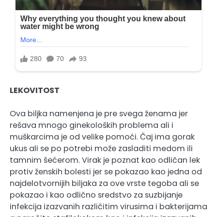
LEKOVITOST
Ova biljka namenjena je pre svega ženama jer
rešava mnogo ginekoloških problema ali i
muškarcima je od velike pomoći. Čaj ima gorak
ukus ali se po potrebi može zasladiti medom ili
tamnim šećerom. Virak je poznat kao odličan lek
protiv ženskih bolesti jer se pokazao kao jedna od
najdelotvornijih biljaka za ove vrste tegoba ali se
pokazao i kao odlično sredstvo za suzbijanje
infekcija izazvanih različitim virusima i bakterijama