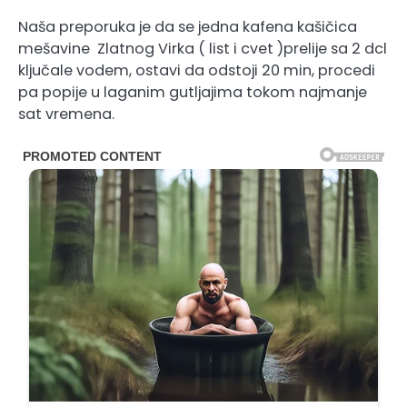
Naša preporuka je da se jedna kafena kašičica
mešavine Zlatnog Virka ( list i cvet )prelije sa 2 dcl
ključale vodem, ostavi da odstoji 20 min, procedi
pa popije u laganim gutljajima tokom najmanje
sat vremena.