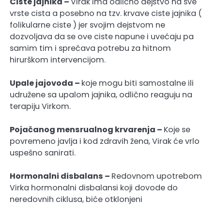
Ciste jajnika –
Virak ima odlično dejstvo na sve
vrste cista a posebno na tzv. krvave ciste jajnika (
folikularne ciste ) jer svojim dejstvom ne
dozvoljava da se ove ciste napune i uvećaju pa
samim tim i sprečava potrebu za hitnom
hirurškom intervencijom.
Upale jajovoda –
koje mogu biti samostalne ili
udružene sa upalom jajnika, odlično reaguju na
terapiju Virkom.
Pojačanog mensrualnog krvarenja –
Koje se
povremeno javlja i kod zdravih žena, Virak će vrlo
uspešno sanirati.
Hormonalni disbalans –
Redovnom upotrebom
Virka hormonalni disbalansi koji dovode do
neredovnih ciklusa, biće otklonjeni