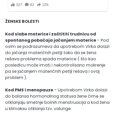
ŽENSKE BOLESTI
Kod slabe materice i zaštititi trudnicu od
spontanog pobačaja jačanjem materice
– Pod
ovim se podrazumeva da upotrebom Virka dolazi
do jačanja materičnih petlji tako da se žena
rešava problema spada materice ( što kao
posledicu može imati i nekontrolisano mokrenje
pa se jačanjem materičnih petlji rešava i ovaj
problem ).
Kod PMS i menopauze
– Upotrebom Virka dolazi
do balansa hormonalnog statusa žene čime se
otklanjaju smetnje bolnih menstruacija a kod žena
u klimaksu otklanja tzv. valunge.