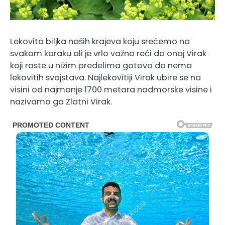
Lekovita biljka naših krajeva koju srećemo na
svakom koraku ali je vrlo važno reći da onaj Virak
koji raste u nižim predelima gotovo da nema
lekovitih svojstava. Najlekovitiji Virak ubire se na
visini od najmanje 1700 metara nadmorske visine i
nazivamo ga Zlatni Virak.