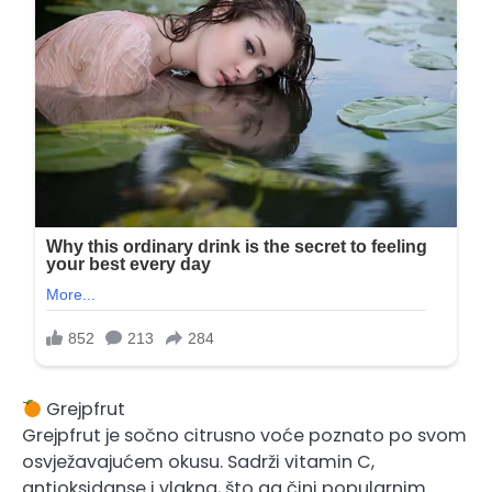
Grejpfrut
Grejpfrut je sočno citrusno voće poznato po svom
osvježavajućem okusu. Sadrži vitamin C,
antioksidanse i vlakna, što ga čini popularnim