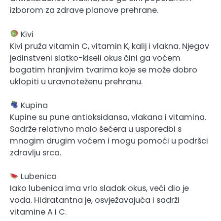
izborom za zdrave planove prehrane.
Kivi
Kivi pruža vitamin C, vitamin K, kalij i vlakna. Njegov
jedinstveni slatko-kiseli okus čini ga voćem
bogatim hranjivim tvarima koje se može dobro
uklopiti u uravnoteženu prehranu.
Kupina
Kupine su pune antioksidansa, vlakana i vitamina.
Sadrže relativno malo šećera u usporedbi s
mnogim drugim voćem i mogu pomoći u podršci
zdravlju srca.
Lubenica
Iako lubenica ima vrlo sladak okus, veći dio je
voda. Hidratantna je, osvježavajuća i sadrži
vitamine A i C.