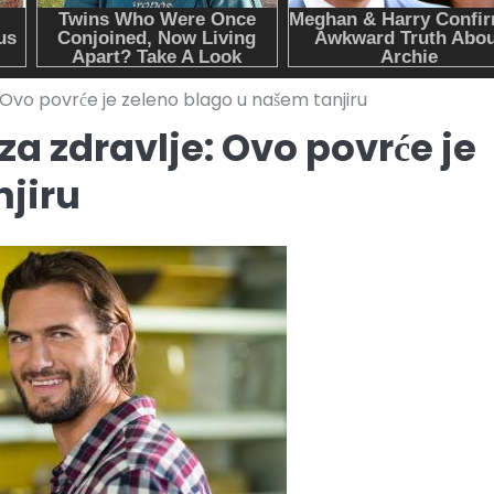
 Ovo povrće je zeleno blago u našem tanjiru
za zdravlje: Ovo povrće je
njiru