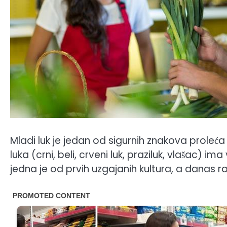
Mladi luk je jedan od sigurnih znakova proleća
luka (crni, beli, crveni luk, praziluk, vlašac) i
jedna je od prvih uzgajanih kultura, a danas r