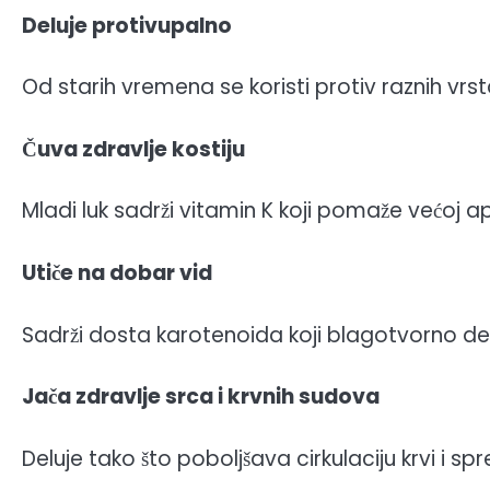
Deluje protivupalno
Od starih vremena se koristi protiv raznih vrs
Čuva zdravlje kostiju
Mladi luk sadrži vitamin K koji pomaže većoj a
Utiče na dobar vid
Sadrži dosta karotenoida koji blagotvorno del
Jača zdravlje srca i krvnih sudova
Deluje tako što poboljšava cirkulaciju krvi i 