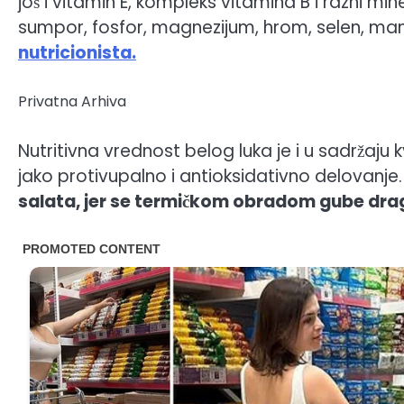
još i vitamin E, kompleks vitamina B i razni mine
sumpor, fosfor, magnezijum, hrom, selen, m
nutricionista.
Privatna Arhiva
Nutritivna vrednost belog luka je i u sadržaju
jako protivupalno i antioksidativno delovanje
salata, jer se termičkom obradom gube drag