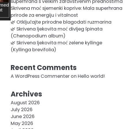
superhrana s velikim zdravstvenim prednostima
Skrivena moć sjemenki koprive: Mala superhrana
prirode za energiju i vitalnost
🌿 Otključajte prirodne blagodati ruzmarina
🌿 Skrivena ljekovita moć divljeg špinata
(Chenopodium album)
🌿 Skrivena ljekovita moć zelene kyllinge
(Kyllinga brevifolia)
Recent Comments
A WordPress Commenter
on
Hello world!
Archives
August 2026
July 2026
June 2026
May 2026