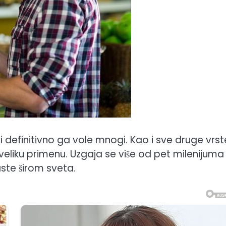
 i definitivno ga vole mnogi. Kao i sve druge vrst
ma veliku primenu. Uzgaja se više od pet milenijuma 
aste širom sveta.