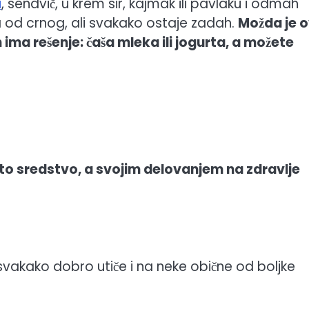
u
, sendvič, u krem sir, kajmak ili pavlaku i odmah
a od crnog, ali svakako ostaje zadah.
Možda je 
 ima rešenje: čaša mleka ili jogurta, a možete
ito sredstvo, a svojim delovanjem na zdravlje
uk svakako dobro utiče i na neke obične od boljke