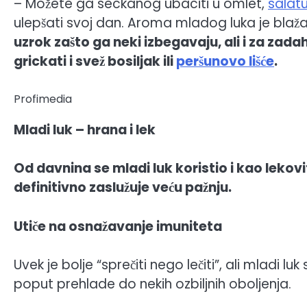
– Možete ga seckanog ubaciti u omlet,
salat
ulepšati svoj dan. Aroma mladog luka je blaž
uzrok zašto ga neki izbegavaju, ali i za zadah
grickati i svež bosiljak ili
peršunovo lišće
.
Profimedia
Mladi luk – hrana i lek
Od davnina se mladi luk koristio i kao lekov
definitivno zaslužuje veću pažnju.
Utiče na osnažavanje imuniteta
Uvek je bolje “sprečiti nego lečiti”, ali mladi l
poput prehlade do nekih ozbiljnih oboljenja.