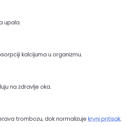
ta upala.
psorpciji kalcijuma u organizmu.
uju na zdravlje oka.
sprečava trombozu, dok normalizuje
krvni pritisak
.