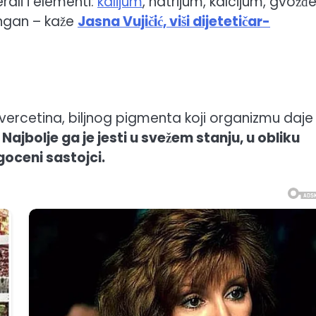
rali i elementi:
kalijum
, natrijum, kalcijum, gvožđe
angan – kaže
Jasna Vujičić, viši dijetetičar-
 kvercetina, biljnog pigmenta koji organizmu daje
.
Najbolje ga je jesti u svežem stanju, u obliku
oceni sastojci.