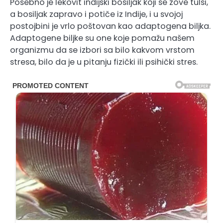
Posebno je lekovit indijski bosiljak koji se zove tulsi,
a bosiljak zapravo i potiče iz Indije, i u svojoj
postojbini je vrlo poštovan kao adaptogena biljka.
Adaptogene biljke su one koje pomažu našem
organizmu da se izbori sa bilo kakvom vrstom
stresa, bilo da je u pitanju fizički ili psihički stres.