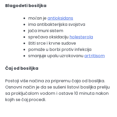
Blagodeti bosiljka
moćan je
antioksidans
ima antibakterijska svojstva
jača imuni sistem
sprečava oksidaciju
holesterola
štiti srce i krvne sudove
pomaže u borbi protiv infekcija
smanjuje upalu uzrokovanu
artritisom
Čaj od bosiljka
Postoji više načina za pripremu čaja od bosiljka.
Osnovni način je da se sušeni listovi bosiljka preliju
sa proključalom vodom i ostave 10 minuta nakon
kojih se čaj procedi.