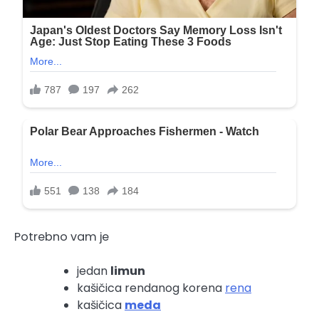
Potrebno vam je
jedan
limun
kašičica rendanog korena
rena
kašičica
meda