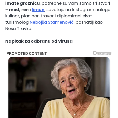
imate groznicu
, potrebne su vam samo tri stvari
–
med, ren i
limun
, savetuje na Instagram nalogu
kulinar, planinar, travar i diplomirani eko-
turizmolog
Nebojša Stamenović
, poznatiji kao
Neša Travka.
Napitak za odbranu od virusa