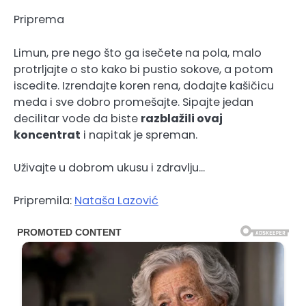
Priprema
Limun, pre nego što ga isečete na pola, malo
protrljajte o sto kako bi pustio sokove, a potom
iscedite. Izrendajte koren rena, dodajte kašičicu
meda i sve dobro promešajte. Sipajte jedan
decilitar vode da biste
razblažili ovaj
koncentrat
i napitak je spreman.
Uživajte u dobrom ukusu i zdravlju…
Pripremila:
Nataša Lazović