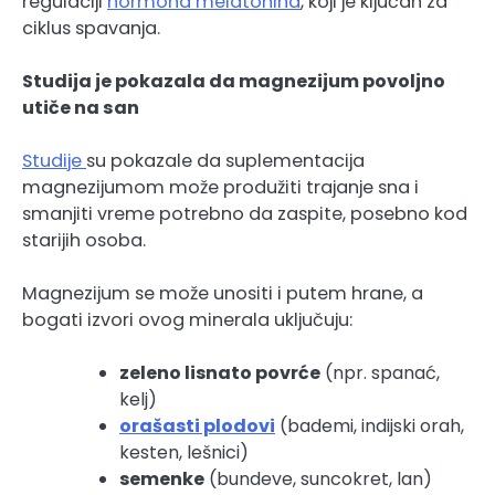
regulaciji
hormona melatonina
, koji je ključan za
ciklus spavanja.
Studija je pokazala da magnezijum povoljno
utiče na san
Studije
su pokazale da suplementacija
magnezijumom može produžiti trajanje sna i
smanjiti vreme potrebno da zaspite, posebno kod
starijih osoba.
Magnezijum se može unositi i putem hrane, a
bogati izvori ovog minerala uključuju:
zeleno lisnato povrće
(npr. spanać,
kelj)
orašasti plodovi
(bademi, indijski orah,
kesten, lešnici)
semenke
(bundeve, suncokret, lan)