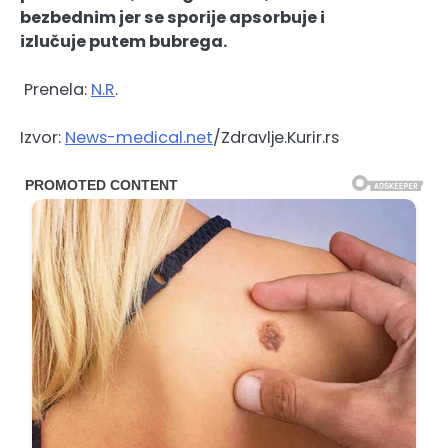
bezbednim jer se sporije apsorbuje i
izlučuje
putem bubrega.
Prenela:
N.R
.
Izvor:
News-medical.net
/Zdravlje.Kurir.rs