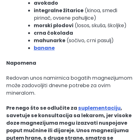
avokado
integralne žitarice
(kinoa, smeđi
pirinač, ovsene pahuljice)
morski plodovi
(losos, skuša, školjke)
crna čokolada
mahunarke
(sočivo, crni pasulj)
banane
Napomena
Redovan unos namirnica bogatih magnezijumom
može zadovoljiti dnevne potrebe za ovim
mineralom.
Pre nego što se odlučite za
suplementaciju
,
savetuje se konsultacija sa lekarom, jer visoke
doze magnezijuma mogu izazvati nuspojave
poput mučnine ili dijareje. Unos magnezijuma
putem hrane, s druge strane, smatra se