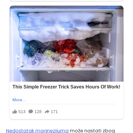
Nedostatak magnezijuma
može nastati zbog