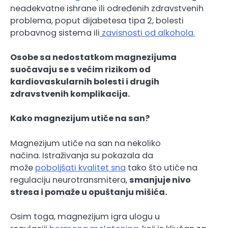
neadekvatne ishrane ili određenih zdravstvenih
problema, poput dijabetesa tipa 2, bolesti
probavnog sistema ili
zavisnosti od alkohola.
Osobe sa nedostatkom magnezijuma
suočavaju se s većim rizikom od
kardiovaskularnih bolesti i drugih
zdravstvenih komplikacija.
Kako magnezijum utiče na san?
Magnezijum utiče na san na nekoliko
načina. Istraživanja su pokazala da
može
poboljšati kvalitet sna
tako što utiče na
regulaciju neurotransmitera,
smanjuje nivo
stresa i pomaže u opuštanju mišića.
Osim toga, magnezijum igra ulogu u