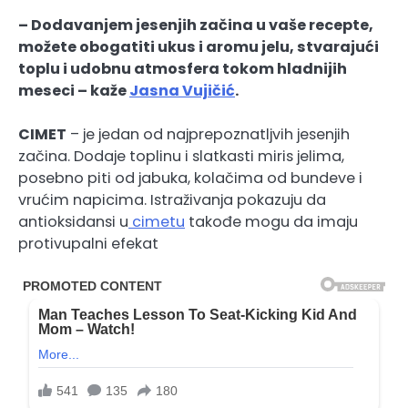
– Dodavanjem jesenjih začina u vaše recepte,
možete obogatiti ukus i aromu jelu, stvarajući
toplu i udobnu atmosfera tokom hladnijih
meseci – kaže
Jasna Vujičić
.
CIMET
– je jedan od najprepoznatljvih jesenjih
začina. Dodaje toplinu i slatkasti miris jelima,
posebno piti od jabuka, kolačima od bundeve i
vrućim napicima. Istraživanja pokazuju da
antioksidansi u
cimetu
takođe mogu da imaju
protivupalni efekat