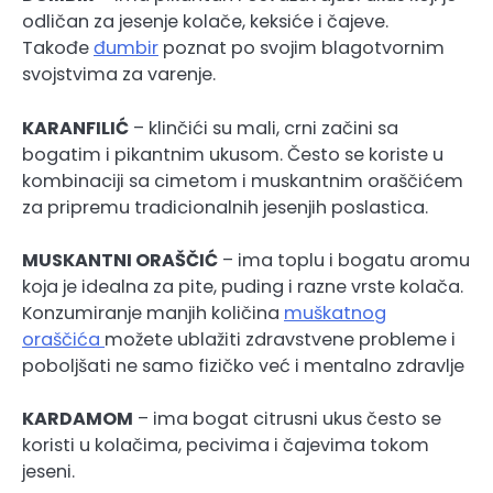
odličan za jesenje kolače, keksiće i čajeve.
Takođe
đumbir
poznat po svojim blagotvornim
svojstvima za varenje.
KARANFILIĆ
– klinčići su mali, crni začini sa
bogatim i pikantnim ukusom. Često se koriste u
kombinaciji sa cimetom i muskantnim oraščićem
za pripremu tradicionalnih jesenjih poslastica.
MUSKANTNI ORAŠČIĆ
– ima toplu i bogatu aromu
koja je idealna za pite, puding i razne vrste kolača.
Konzumiranje manjih količina
muškatnog
oraščića
možete ublažiti zdravstvene probleme i
poboljšati ne samo fizičko već i mentalno zdravlje
KARDAMOM
– ima bogat citrusni ukus često se
koristi u kolačima, pecivima i čajevima tokom
jeseni.