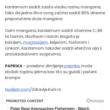
Kardamom sadrži zaista visoku razinu mangana,
tako da jedna žlica ovog začina sadrži 80% dnevne
preporučene doze mangana.
Osim mangana, kardamom sadrži vitamine C, B6
te tiamin, riboflavin i niacin. Bogata je
kalcijem,
magnezijem
, željezom, fosforom i
cinkom. Kardamom također sadrži eterična ulja s
antioksidativnim svojstvima.
PAPRIKA
– posebno dimljenja
paprika
, može
dodati toplinu jelima kao što su gulaši i pečeni
krompir.
Nadijeti.com
/Zdravlje.Kurir.rs