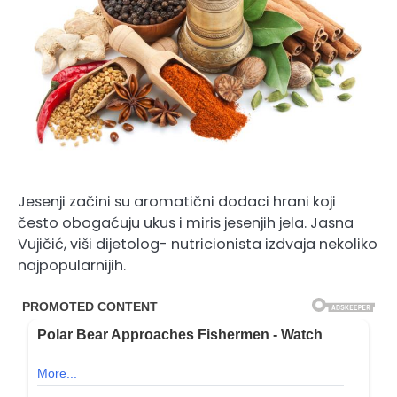
Jesenji začini su aromatični dodaci hrani koji
često obogaćuju ukus i miris jesenjih jela. Jasna
Vujičić, viši dijetolog- nutricionista izdvaja nekoliko
najpopularnijih.