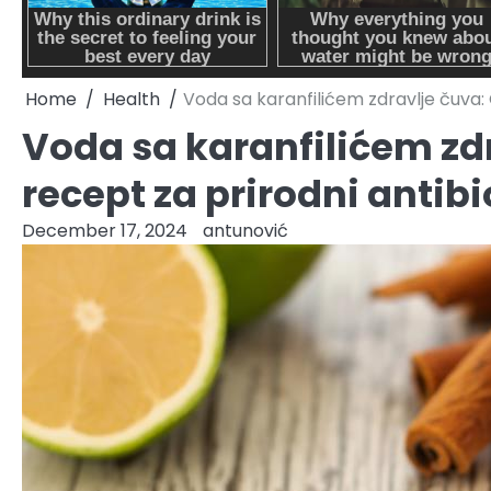
Home
Health
Voda sa karanfilićem zdravlje čuva:
Voda sa karanfilićem zd
recept za prirodni antibi
December 17, 2024
antunović