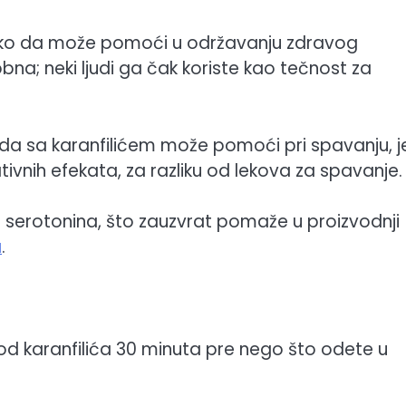
ko da može pomoći u održavanju zdravog
bna; neki ljudi ga čak koriste kao tečnost za
 sa karanfilićem može pomoći pri spavanju, j
tivnih efekata, za razliku od lekova za spavanje.
vo serotonina, što zauzvrat pomaže u proizvodnji
a
.
od karanfilića 30 minuta pre nego što odete u