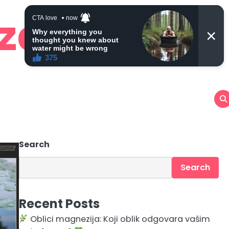
 zdravlje
Search
Search
Recent Posts
Oblici magnezija: Koji oblik odgovara vašim