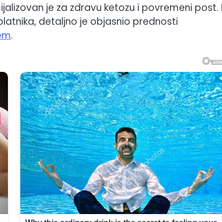
cijalizovan je za zdravu ketozu i povremeni post.
tplatnika, detaljno je objasnio prednosti
ćem
.