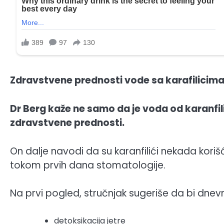
Zdravstvene prednosti vode sa karafilicim
Dr Berg kaže ne samo da je voda od karanfilic
zdravstvene prednosti.
On dalje navodi da su karanfilići nekada kori
tokom prvih dana stomatologije.
Na prvi pogled, stručnjak sugeriše da bi dnev
detoksikacija jetre