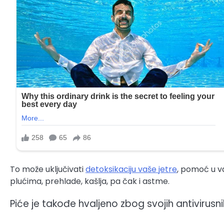
To može uključivati
detoksikaciju vaše jetre
, pomoć u v
plućima, prehlade, kašlja, pa čak i astme.
Piće je takođe hvaljeno zbog svojih antivirusni