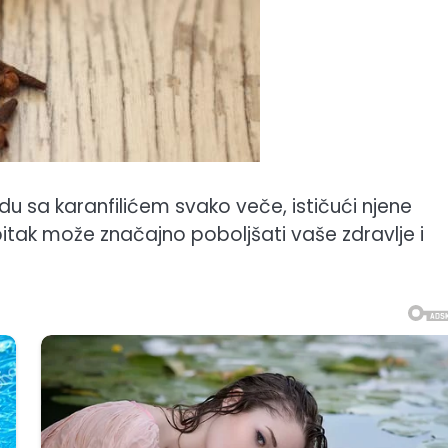
odu sa karanfilićem svako veče, ističući njene
tak može značajno poboljšati vaše zdravlje i