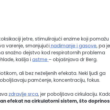
ikaciji jetre, stimulirajući enzime koji pomažu
va varenje, smanjujući
nadimanje i gasove
, pa j
ma snažno dejstvo kod respiratornih problema
hlade, kašlja i
astme
– objašnjava dr Berg.
ikom, ali bez neželjenih efekata. Neki ljudi ga
poboljšavaju pamćenje, koncentraciju, fokus.
žava
zdravlje srca
, jer poboljšava cirkulaciju. Kad
an efekat na cirkulatorni sistem, što doprinos