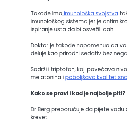
Takođe ima
imunološka svojstva
ta
imunološkog sistema jer je antimikro
ispiranje usta da bi osvežili dah.
Doktor je takođe napomenuo da voda
deluje kao prirodni sedativ bez nega
Sadrži i triptofan, koji povećava ni
melatonina i
poboljšava kvalitet sn
Kako se pravi i kad je najbolje piti?
Dr Berg preporučuje da pijete vodu 
krevet.