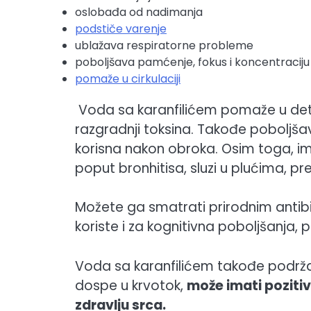
oslobađa od nadimanja
podstiče varenje
ublažava respiratorne probleme
poboljšava pamćenje, fokus i koncentraciju
pomaže u cirkulaciji
Voda sa karanfilićem pomaže u detoks
razgradnji toksina. Takođe poboljša
korisna nakon obroka. Osim toga, i
poput bronhitisa, sluzi u plućima, pre
Možete ga smatrati prirodnim antibiot
koriste i za kognitivna poboljšanja, 
Voda sa karanfilićem takođe podr
dospe u krvotok,
može imati pozitiv
zdravlju srca.