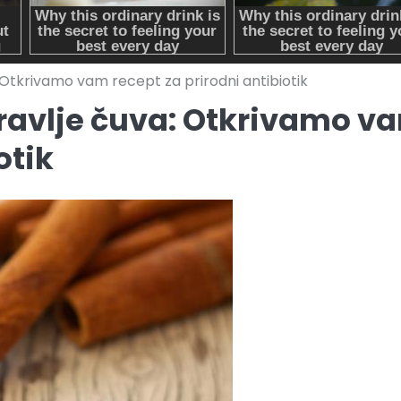
 Otkrivamo vam recept za prirodni antibiotik
ravlje čuva: Otkrivamo v
otik