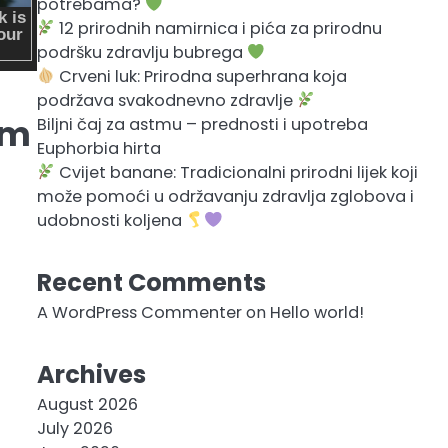
potrebama?
12 prirodnih namirnica i pića za prirodnu
podršku zdravlju bubrega
Crveni luk: Prirodna superhrana koja
podržava svakodnevno zdravlje
am
Biljni čaj za astmu – prednosti i upotreba
Euphorbia hirta
Cvijet banane: Tradicionalni prirodni lijek koji
može pomoći u održavanju zdravlja zglobova i
udobnosti koljena
Recent Comments
A WordPress Commenter
on
Hello world!
Archives
August 2026
July 2026