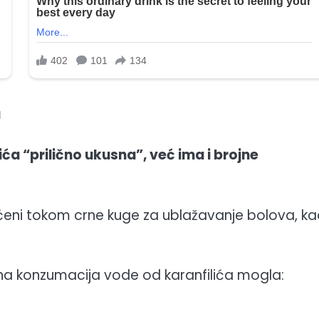
a
́a “prilično ukusna”, već ima i brojne
šćeni tokom crne kuge za ublažavanje bolova, ka
na konzumacija vode od karanfilića mogla: