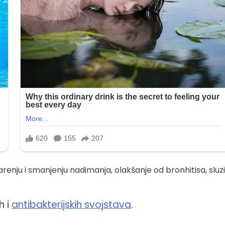
arenju i smanjenju nadimanja, olakšanje od bronhitisa, sluzi
h i
antibakterijskih svojstava
.