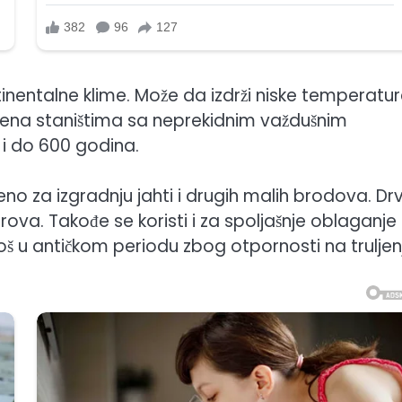
inentalne klime. Može da izdrži niske temperatur
jena staništima sa neprekidnim važdušnim
t i do 600 godina.
enjeno za izgradnju jahti i drugih malih brodova. Dr
rova. Takođe se koristi i za spoljašnje oblaganje
 još u antičkom periodu zbog otpornosti na truljen