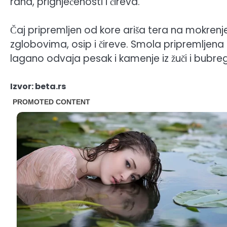
rana, prignječenosti i čireva.
Čaj pripremljen od kore ariša tera na mokrenje
zglobovima, osip i čireve. Smola pripremljena 
lagano odvaja pesak i kamenje iz žuči i bubrega
Izvor: beta.rs