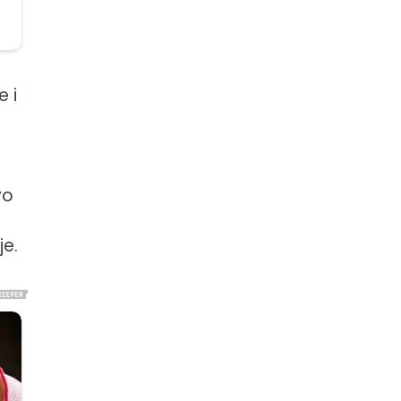
e i
vo
je.