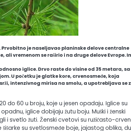
 Prvobitno je naseljavao planinske delove centralne
ke, ali vremenom se raširio i na druge delove Evrope. 
e, odnosno iglice. Drvo raste do visine od 35 metara, sa
om. U početku je glatke kore, crvenosmeđe, koja
srži, intenzivnog mirisa na smolu, a upotrebljava se 
 do 60 u broju, koje u jesen opadaju. Iglice su
opadnu, iglice dobijaju žutu boju. Muški i ženski
gli i svetlo žuti. Ženski cvetovi su ružičasto-crve
rele šišarke su svetlosmeđe boje, jajastog oblika, d