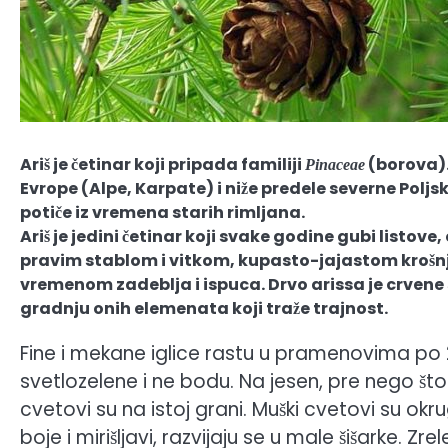
Ariš je četinar koji pripada familiji
(borova).
Pinaceae
Evrope (Alpe, Karpate) i niže predele severne Poljs
potiče iz vremena starih rimljana.
Ariš je jedini četinar koji svake godine gubi listov
pravim stablom i vitkom, kupasto-jajastom krošnj
vremenom zadeblja i ispuca. Drvo arissa je crvene 
gradnju onih elemenata koji traže trajnost.
Fine i mekane iglice rastu u pramenovima po 20
svetlozelene i ne bodu. Na jesen, pre nego što 
cvetovi su na istoj grani. Muški cvetovi su okru
boje i mirišljavi, razvijaju se u male šišarke. Z