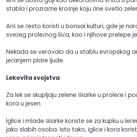
Ariš se dosta gaji kao dekorativna vrsta u pa
stabla i prozračne krošnje koju čine svetlo zele
Ariš se često koristi u bonsai kulturi, gde je n
svežeg prolećnog lišća, kao i njihove prelepe j
Nekada se verovalo da u stablu evropskog ari
ječanjem plaše ljude.
Lekovita svojstva
Za lek se skupljaju zelene šišarke u proleće i p
kora u jesen.
Iglice i mlade šišarke koriste se za kupku u le
jako slabih osoba. Isto tako, iglice i kora kor