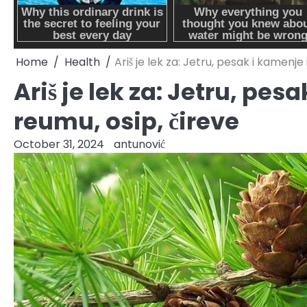
Home
Health
Ariš je lek za: Jetru, pesak i kamenje 
Ariš je lek za: Jetru, pes
reumu, osip, čireve
October 31, 2024
antunović