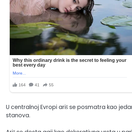
U centralnoj Evropi ariš se posmatra kao jedan
stanova.