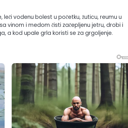
, leči vodenu bolest u početku, žuticu, reumu u
sa vinom i medom čisti začepljenu jetru, drobi i
, a kod upale grla koristi se za grgoljenje.