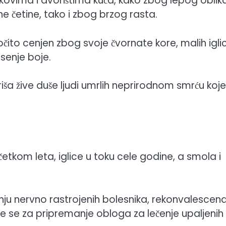
rkovima i dvorištima kuća, kako zbog lepog oblik
ne četine, tako i zbog brzog rasta.
aročito cenjen zbog svoje čvornate kore, malih igli
esenje boje.
ša žive duše ljudi umrlih neprirodnom smrću koje
očetkom leta, iglice u toku cele godine, a smola i
čenju nervno rastrojenih bolesnika, rekonvalescena
iste se za pripremanje obloga za lečenje upaljenih