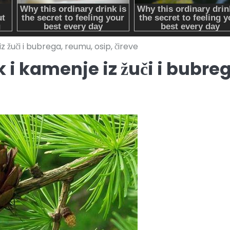
iz žuči i bubrega, reumu, osip, čireve
ak i kamenje iz žuči i bubre