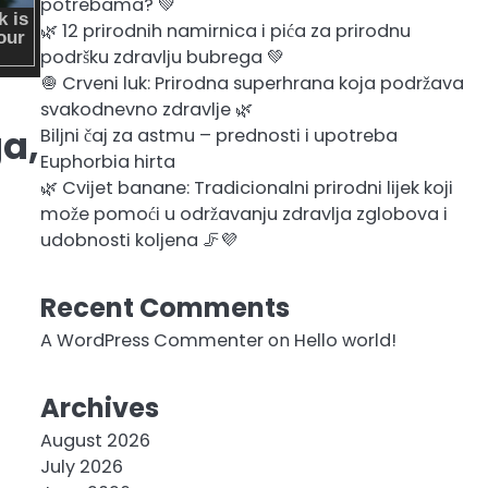
potrebama? 💚
🌿 12 prirodnih namirnica i pića za prirodnu
podršku zdravlju bubrega 💚
🧅 Crveni luk: Prirodna superhrana koja podržava
svakodnevno zdravlje 🌿
ga,
Biljni čaj za astmu – prednosti i upotreba
Euphorbia hirta
🌿 Cvijet banane: Tradicionalni prirodni lijek koji
može pomoći u održavanju zdravlja zglobova i
udobnosti koljena 🦵💜
Recent Comments
A WordPress Commenter
on
Hello world!
Archives
August 2026
July 2026