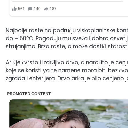
Najbolje raste na području viskoplaninske kont
do – 50°C. Pogoduju mu sveža i dobro osvetl
strujanjima. Brzo raste, a može dostići staros
Ariš je čvrsto i izdržljivo drvo, a naročito je c
koje se koristi ya te namene mora biti bez čvo
zgrada i enterijera. Drvo ariša je bilo cenjeno