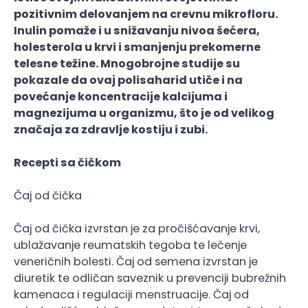
pozitivnim delovanjem na crevnu mikrofloru.
Inulin pomaže i u snižavanju nivoa šećera,
holesterola u krvi i smanjenju prekomerne
telesne težine. Mnogobrojne studije su
pokazale da ovaj polisaharid utiče i na
povećanje koncentracije kalcijuma i
magnezijuma u organizmu, što je od velikog
značaja za zdravlje kostiju i zubi.
Recepti sa čičkom
Čaj od čička
Čaj od čička izvrstan je za pročišćavanje krvi,
ublažavanje reumatskih tegoba te lečenje
veneričnih bolesti. Čaj od semena izvrstan je
diuretik te odličan saveznik u prevenciji bubrežnih
kamenaca i regulaciji menstruacije. Čaj od