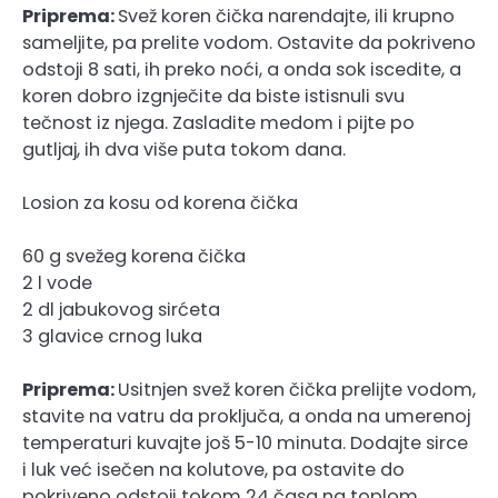
Priprema:
Svež koren čička narendajte, ili krupno
sameljite, pa prelite vodom. Ostavite da pokriveno
odstoji 8 sati, ih preko noći, a onda sok iscedite, a
koren dobro izgnječite da biste istisnuli svu
tečnost iz njega. Zasladite medom i pijte po
gutljaj, ih dva više puta tokom dana.
Losion za kosu od korena čička
60 g svežeg korena čička
2 l vode
2 dl jabukovog sirćeta
3 glavice crnog luka
Priprema:
Usitnjen svež koren čička prelijte vodom,
stavite na vatru da proključa, a onda na umerenoj
temperaturi kuvajte još 5-10 minuta. Dodajte sirce
i luk već isečen na kolutove, pa ostavite do
pokriveno odstoji tokom 24 časa na toplom