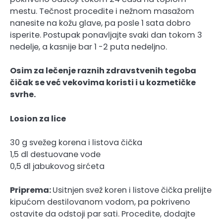
mestu. Tečnost procedite i nežnom masažom
nanesite na kožu glave, pa posle 1 sata dobro
isperite. Postupak ponavljajte svaki dan tokom 3
nedelje, a kasnije bar 1 -2 puta nedeljno.
Osim za lečenje raznih zdravstvenih tegoba
čičak se već vekovima koristi i u kozmetičke
svrhe.
Losion za lice
30 g svežeg korena i listova čička
1,5 dl destuovane vode
0,5 dl jabukovog sirćeta
Priprema:
Usitnjen svež koren i listove čička prelijte
kipućom destilovanom vodom, pa pokriveno
ostavite da odstoji par sati. Procedite, dodajte