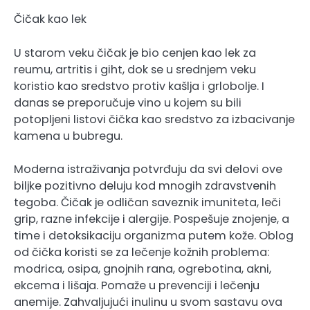
Čičak kao lek
U starom veku čičak je bio cenjen kao lek za
reumu, artritis i giht, dok se u srednjem veku
koristio kao sredstvo protiv kašlja i grlobolje. I
danas se preporučuje vino u kojem su bili
potopljeni listovi čička kao sredstvo za izbacivanje
kamena u bubregu.
Moderna istraživanja potvrđuju da svi delovi ove
biljke pozitivno deluju kod mnogih zdravstvenih
tegoba. Čičak je odličan saveznik imuniteta, leči
grip, razne infekcije i alergije. Pospešuje znojenje, a
time i detoksikaciju organizma putem kože. Oblog
od čička koristi se za lečenje kožnih problema:
modrica, osipa, gnojnih rana, ogrebotina, akni,
ekcema i lišaja. Pomaže u prevenciji i lečenju
anemije. Zahvaljujući inulinu u svom sastavu ova