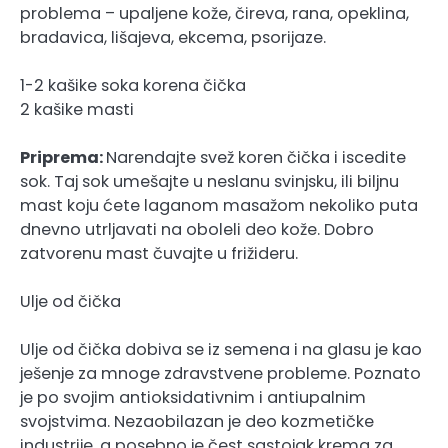
problema – upaljene kože, čireva, rana, opeklina,
bradavica, lišajeva, ekcema, psorijaze.
1-2 kašike soka korena čička
2 kašike masti
Priprema:
Narendajte svež koren čička i iscedite
sok. Taj sok umešajte u neslanu svinjsku, ili biljnu
mast koju ćete laganom masažom nekoliko puta
dnevno utrljavati na oboleli deo kože. Dobro
zatvorenu mast čuvajte u frižideru.
Ulje od čička
Ulje od čička dobiva se iz semena i na glasu je kao
ješenje za mnoge zdravstvene probleme. Poznato
je po svojim antioksidativnim i antiupalnim
svojstvima. Nezaobilazan je deo kozmetičke
industrije, a posebno je čest sastojak krema za