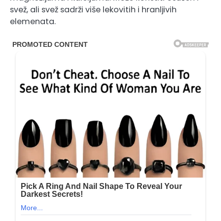
svež, ali svež sadrži više lekovitih i hranljivih
elemenata.