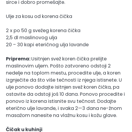
sirce i dobro promešajte.
Ulje za kosu od korena čička
2 x po 50 g svežeg korena čička
2,5 dl maslinovog ulja
20 – 30 kapi eteričnog ulja lavande
Priprema:
Usitnjen svež koren čička prelijte
maslinovim uljem. Pošto zatvoreno odstoji 2
nedelje na toplom mestu, procedite ulje, a koren
izgnječite da što više tečnosti iz njega istisnete. U
ulje ponovo dodajte isitnjen svež koren čička, pa
ostavite da odstoji još 10 dana. Ponovo procedite i
ponovo iz korena istisnite svu tečnost. Dodajte
eterično ulje lavande, i svaka 2—3 dana ne-žnom
masažom nanesite na vlažnu kosu i kožu glave.
Čičak u kuhinji