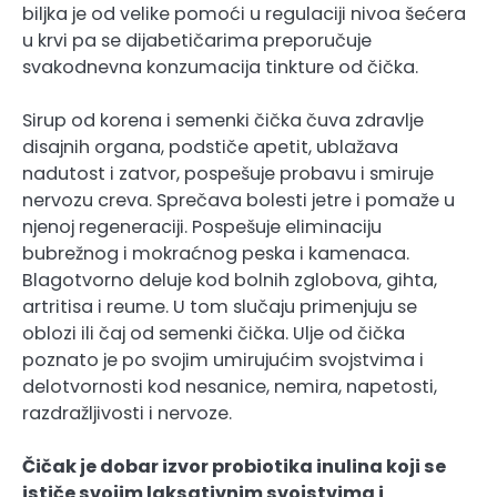
biljka je od velike pomoći u regulaciji nivoa šećera
u krvi pa se dijabetičarima preporučuje
svakodnevna konzumacija tinkture od čička.
Sirup od korena i semenki čička čuva zdravlje
disajnih organa, podstiče apetit, ublažava
nadutost i zatvor, pospešuje probavu i smiruje
nervozu creva. Sprečava bolesti jetre i pomaže u
njenoj regeneraciji. Pospešuje eliminaciju
bubrežnog i mokraćnog peska i kamenaca.
Blagotvorno deluje kod bolnih zglobova, gihta,
artritisa i reume. U tom slučaju primenjuju se
oblozi ili čaj od semenki čička. Ulje od čička
poznato je po svojim umirujućim svojstvima i
delotvornosti kod nesanice, nemira, napetosti,
razdražljivosti i nervoze.
Čičak je dobar izvor probiotika inulina koji se
ističe svojim laksativnim svojstvima i