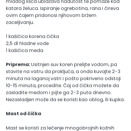
mladog lišća ublažava nadutost te pomaže kod
katara želuca. Ispiranje ogrebotina, rana i čireva
ovim čajem pridonosi njihovom bržem
zaceljivanju.
1 kašičica korena čička
2,5 dl hladne vode
1 kašičica meda
Priprema:
Usitnjen suv koren prelijte vodom, pa
stavite na vatru da proključa, a onda kuvajte 2-3
minuta na laganoj vatri i pošto pokriveno odstoji
10-15 minuta, procedite. Čaj od čička možete da
zasladite medom i pijte ga 2-3 puta dnevno.
Nezasladjen može da se koristi kao oblog, ili kupka.
Mast od čička
Mast se koristi za lečenje mnogobrojnih kožnih