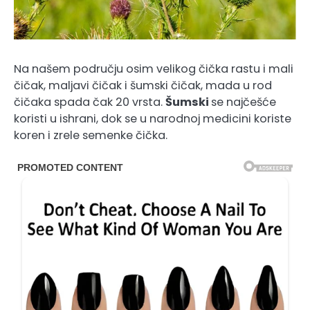
Na našem području osim velikog čička rastu i mali
čičak, maljavi čičak i šumski čičak, mada u rod
čičaka spada čak 20 vrsta.
Šumski
se najčešće
koristi u ishrani, dok se u narodnoj medicini koriste
koren i zrele semenke čička.