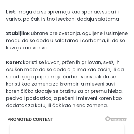
List
: mogu da se spremaju kao spanać, supa ili
varivo, pa čak i sitno iseckani dodaju salatama
Stabljike
: ubrane pre cvetanja, oguljene i usitnjene
mogu da se dodaju salatama i čorbama, ili da se
kuvaju kao varivo
Koren
: koristi se kuvan, pržen ih grilovan, svež, ih
osušen može da se dodaje jelima kao začin, ili da
se od njega pripremaju čorbe i variva, ili da se
koristi kao zamena za krompir, a mleveni suvi
koren čička dodaje se brašnu za pripremu hleba,
peciva i poslastica, a pečeni i mleveni koren kao
dodatak za kafu, ili čak kao njena zamena.