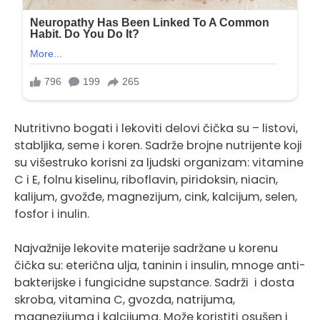
Nutritivno bogati i lekoviti delovi čička su – listovi,
stabljika, seme i koren. Sadrže brojne nutrijente koji
su višestruko korisni za ljudski organizam: vitamine
C i E, folnu kiselinu, riboflavin, piridoksin, niacin,
kalijum, gvožđe, magnezijum, cink, kalcijum, selen,
fosfor i inulin.
Najvažnije lekovite materije sadržane u korenu
čička su: eterična ulja, taninin i insulin, mnoge anti-
bakterijske i fungicidne supstance. Sadrži i dosta
skroba, vitamina C, gvozda, natrijuma,
magnezijuma i kalcijuma. Može koristiti osušen i