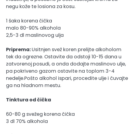
negu kože te losiona za kosu.
1 šaka korena čička
malo 80-90% alkohola
2,5-3 dl maslinovog ulja
Priprema:
Usitnjen svež koren prelijte alkoholom
tek da ogrezne. Ostavite da odstoji 10-15 dana u
zatvorenoj posudi, a onda dodajte maslinovo ulje,
pa pokriveno gazom ostavite na toplom 3-4
nedelje.Pošto alkohol ispari, procedite ulje i čuvajte
ga na hladnom mestu.
Tinktura od čička
60-80 g svežeg korena čička
3 dl 70% alkohola