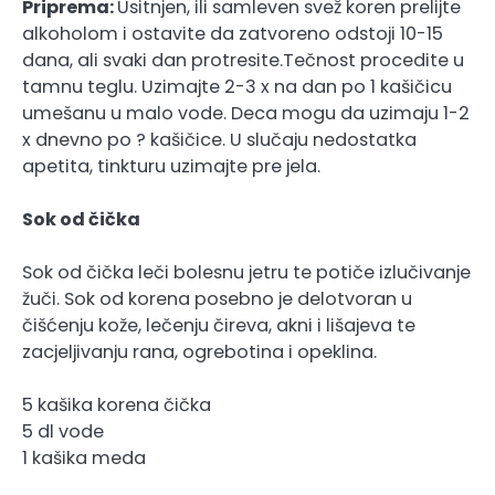
Priprema:
Usitnjen, ili samleven svež koren prelijte
alkoholom i ostavite da zatvoreno odstoji 10-15
dana, ali svaki dan protresite.Tečnost procedite u
tamnu teglu. Uzimajte 2-3 x na dan po 1 kašičicu
umešanu u malo vode. Deca mogu da uzimaju 1-2
x dnevno po ? kašičice. U slučaju nedostatka
apetita, tinkturu uzimajte pre jela.
Sok od čička
Sok od čička leči bolesnu jetru te potiče izlučivanje
žuči. Sok od korena posebno je delotvoran u
čišćenju kože, lečenju čireva, akni i lišajeva te
zacjeljivanju rana, ogrebotina i opeklina.
5 kašika korena čička
5 dl vode
1 kašika meda