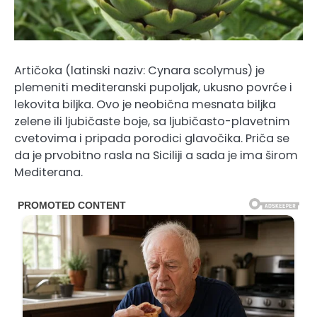
Artičoka (latinski naziv: Cynara scolymus) je
plemeniti mediteranski pupoljak, ukusno povrće i
lekovita biljka. Ovo je neobična mesnata biljka
zelene ili ljubičaste boje, sa ljubičasto-plavetnim
cvetovima i pripada porodici glavočika. Priča se
da je prvobitno rasla na Siciliji a sada je ima širom
Mediterana.