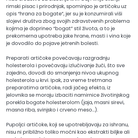
rimski pisac i prirodnjak, spominjao je artičoku uz
opis “hrana za bogate”, jer su je konzumirali viši
slojevi društva zbog svojih zdravstvenih problema
kojima je doprineo “bogat” stil života, a to je
prekomerna upotreba jake hrane, masti i vina koje
je dovodilo do pojave jetrenih bolesti.
Preparati artičoke povećavaju razgradnju
holesterola i povećavaju izlučivanje žuči, što sve
zajedno, dovodi do smanjenja nivoa ukupnog
holesterola u krvi. Ipak, za vreme tretmana
preparatima artičoke, radi jačeg efekta, iz
jelovnika se moraju izbaciti namirnice životinjskog
porekla bogate holesterolom (jaja, masni sirevi,
masna riba, svinjsko i crveno meso…).
Pupoljci artičoke, koji se upotrebljavaju za ishranu,
nisu ni približno toliko moćni kao ekstrakti biljke ali