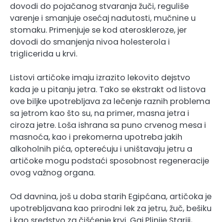
dovodi do pojačanog stvaranja žuči, reguliše
varenje i smanjuje osećaj nadutosti, mučnine u
stomaku. Primenjuje se kod ateroskleroze, jer
dovodi do smanjenja nivoa holesterola i
triglicerida u krvi.
Listovi artičoke imaju izrazito lekovito dejstvo
kada je u pitanju jetra. Tako se ekstrakt od listova
ove biljke upotrebljava za lečenje raznih problema
sa jetrom kao što su, na primer, masna jetra i
ciroza jetre. Loša ishrana sa puno crvenog mesa i
masnoća, kao i prekomerna upotreba jakih
alkoholnih pića, opterećuju i uništavaju jetru a
artičoke mogu podstaći sposobnost regeneracije
ovog važnog organa.
Od davnina, još u doba starih Egipćana, artičoka je
upotrebljavana kao prirodni lek za jetru, žuč, bešiku
i kao sredstvo za čišćenje krvi. Gaj Plinije Stariji,