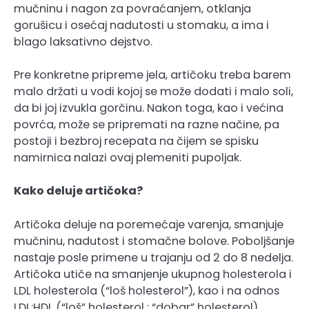
mučninu i nagon za povraćanjem, otklanja
gorušicu i osećaj nadutosti u stomaku, a ima i
blago laksativno dejstvo.
Pre konkretne pripreme jela, artičoku treba barem
malo držati u vodi kojoj se može dodati i malo soli,
da bi joj izvukla gorčinu. Nakon toga, kao i većina
povrća, može se pripremati na razne načine, pa
postoji i bezbroj recepata na čijem se spisku
namirnica nalazi ovaj plemeniti pupoljak.
Kako deluje artičoka?
Artičoka deluje na poremećaje varenja, smanjuje
mučninu, nadutost i stomačne bolove. Poboljšanje
nastaje posle primene u trajanju od 2 do 8 nedelja.
Artičoka utiče na smanjenje ukupnog holesterola i
LDL holesterola (“loš holesterol”), kao i na odnos
LDL:HDL (“loš” holesterol : “dobar” holesterol)