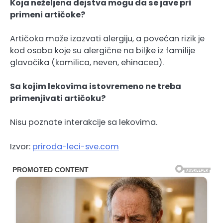
Koja neželjena dejstva mogu da se jave pri
primeni artičoke?
Artičoka može izazvati alergiju, a povećan rizik je
kod osoba koje su alergične na biljke iz familije
glavočika (kamilica, neven, ehinacea).
Sa kojim lekovima istovremeno ne treba
primenjivati artičoku?
Nisu poznate interakcije sa lekovima.
Izvor:
priroda-leci-sve.com