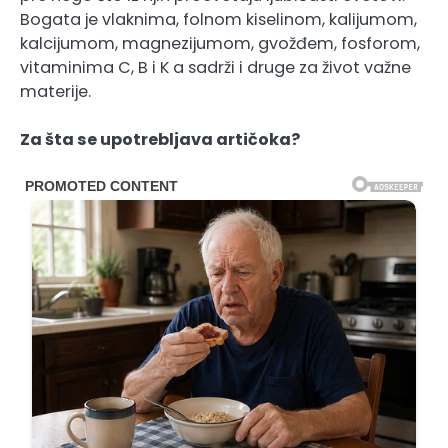
Bogata je vlaknima, folnom kiselinom, kalijumom,
kalcijumom, magnezijumom, gvožđem, fosforom,
vitaminima C, B i K a sadrži i druge za život važne
materije.
Za šta se upotrebljava artičoka?