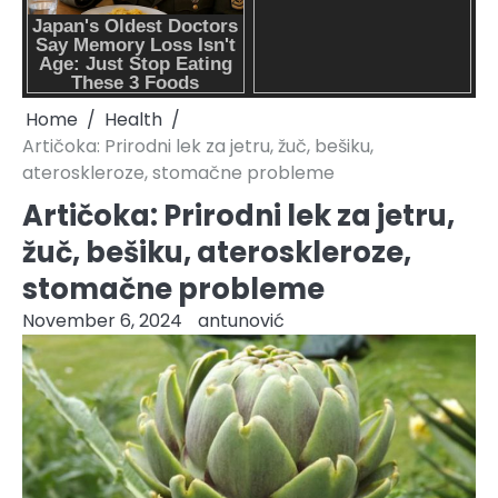
Home
Health
Artičoka: Prirodni lek za jetru, žuč, bešiku,
ateroskleroze, stomačne probleme
Artičoka: Prirodni lek za jetru,
žuč, bešiku, ateroskleroze,
stomačne probleme
November 6, 2024
antunović