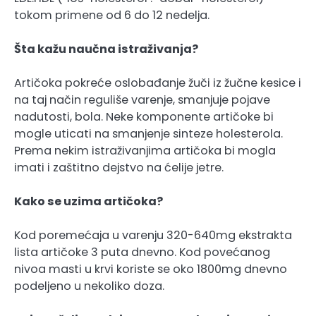
tokom primene od 6 do 12 nedelja.
Šta kažu naučna istraživanja?
Artičoka pokreće oslobađanje žuči iz žučne kesice i
na taj način reguliše varenje, smanjuje pojave
nadutosti, bola. Neke komponente artičoke bi
mogle uticati na smanjenje sinteze holesterola.
Prema nekim istraživanjima artičoka bi mogla
imati i zaštitno dejstvo na ćelije jetre.
Kako se uzima artičoka?
Kod poremećaja u varenju 320-640mg ekstrakta
lista artičoke 3 puta dnevno. Kod povećanog
nivoa masti u krvi koriste se oko 1800mg dnevno
podeljeno u nekoliko doza.