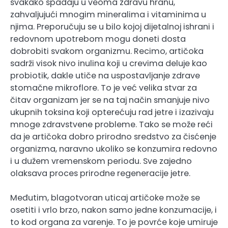
svakako spadaju u veoma zdravu hranu,
zahvaljujući mnogim mineralima i vitaminima u
njima. Preporučuju se u bilo kojoj dijetalnoj ishrani i
redovnom upotrebom mogu doneti dosta
dobrobiti svakom organizmu. Recimo, artičoka
sadrži visok nivo inulina koji u crevima deluje kao
probiotik, dakle utiče na uspostavljanje zdrave
stomačne mikroflore. To je već velika stvar za
čitav organizam jer se na taj način smanjuje nivo
ukupnih toksina koji opterećuju rad jetre i izazivaju
mnoge zdravstvene probleme. Tako se može reći
da je artičoka dobro prirodno sredstvo za čisćenje
organizma, naravno ukoliko se konzumira redovno
i u dužem vremenskom periodu. Sve zajedno
olaksava proces prirodne regeneracije jetre.
Međutim, blagotvoran uticaj artičoke može se
osetiti i vrlo brzo, nakon samo jedne konzumacije, i
to kod organa za varenje. To je povrće koje umiruje