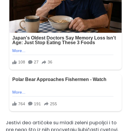
Jestivi deo artičoke su mladi zeleni pupoljci i to
pre nego što iz njih procvetaju ljubičasti cvetovi.