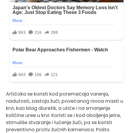
Artičoka se koristi kod poremećaja varenja,
nadutosti, zastoja žuči, povećanog nivoa masti u
krvi, kao blag diuretik, a utiče i na smanjenje
količine uree u krvi. Koristi se i kod oboljenja jetre,
stimuliše stvaranje i lučenje žuči, pa se koristi
preventivno protiv žučnih kamenaca. Pošto