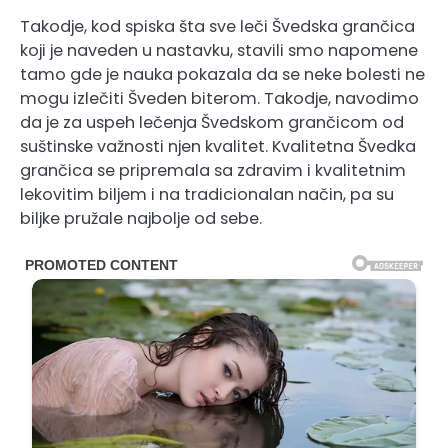
Takodje, kod spiska šta sve leči Švedska grančica
koji je naveden u nastavku, stavili smo napomene
tamo gde je nauka pokazala da se neke bolesti ne
mogu izlečiti Šveden biterom. Takodje, navodimo
da je za uspeh lečenja Švedskom grančicom od
suštinske važnosti njen kvalitet. Kvalitetna Švedka
grančica se pripremala sa zdravim i kvalitetnim
lekovitim biljem i na tradicionalan način, pa su
biljke pružale najbolje od sebe.