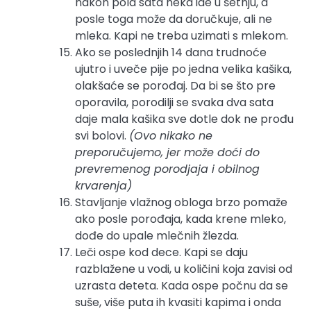
nakon pola sata neka ide u šetnju, a
posle toga može da doručkuje, ali ne
mleka. Kapi ne treba uzimati s mlekom.
Ako se poslednjih 14 dana trudnoće
ujutro i uveče pije po jedna velika kašika,
olakšaće se porođaj. Da bi se što pre
oporavila, porodilji se svaka dva sata
daje mala kašika sve dotle dok ne prođu
svi bolovi.
(Ovo nikako ne
preporučujemo, jer može doći do
prevremenog porodjaja i obilnog
krvarenja)
Stavljanje vlažnog obloga brzo pomaže
ako posle porođaja, kada krene mleko,
dođe do upale mlečnih žlezda.
Leči ospe kod dece. Kapi se daju
razblažene u vodi, u količini koja zavisi od
uzrasta deteta. Kada ospe počnu da se
suše, više puta ih kvasiti kapima i onda