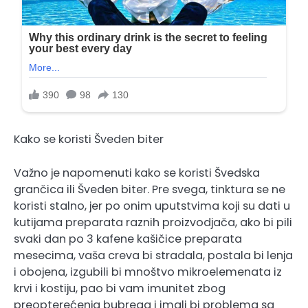
Kako se koristi Šveden biter
Važno je napomenuti kako se koristi Švedska
grančica ili Šveden biter. Pre svega, tinktura se ne
koristi stalno, jer po onim uputstvima koji su dati u
kutijama preparata raznih proizvodjača, ako bi pili
svaki dan po 3 kafene kašičice preparata
mesecima, vaša creva bi stradala, postala bi lenja
i obojena, izgubili bi mnoštvo mikroelemenata iz
krvi i kostiju, pao bi vam imunitet zbog
preopterećenja bubrega i imali bi problema sa