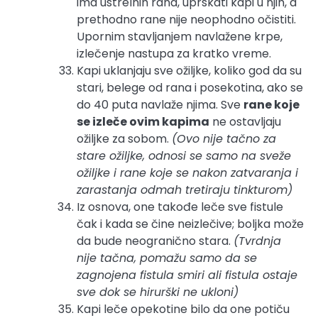
ima ustrelnih rana, uprskati kapi u njih, a
prethodno rane nije neophodno očistiti.
Upornim stavljanjem navlažene krpe,
izlečenje nastupa za kratko vreme.
Kapi uklanjaju sve ožiljke, koliko god da su
stari, belege od rana i posekotina, ako se
do 40 puta navlaže njima. Sve
rane koje
se izleče ovim kapima
ne ostavljaju
ožiljke za sobom.
(Ovo nije tačno za
stare ožiljke, odnosi se samo na sveže
ožiljke i rane koje se nakon zatvaranja i
zarastanja odmah tretiraju tinkturom)
Iz osnova, one takođe leče sve fistule
čak i kada se čine neizlečive; boljka može
da bude neogranično stara.
(Tvrdnja
nije tačna, pomažu samo da se
zagnojena fistula smiri ali fistula ostaje
sve dok se hirurški ne ukloni)
Kapi leče opekotine bilo da one potiču