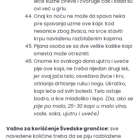
leče kužne čireve i čvoruge čak i kada su
ovi već u grlu.
Onaj ko noću ne može da spava neka
pre spavanja uzme ove kapi. Kod
nesanice zbog živaca, na srce staviti
krpu navlaženu razblaženim kapima.
Pijana osoba se sa dve velike kašike kapi
smesta može otrezniti.
Onome ko svakoga dana ujutro i uveče
pije ove kapi, ne treba nijedan drugi lek,
jer ovaj jača telo, osvežava živce i krv,
otklanja drhtanje ruku i nogu. Ukratko,
kapi leče od svih bolesti. Telo ostaje
bodro, a lice mladoliko i lepo.
(Da, ako se
pije po malo, 25-30 kapi u malo vina,
vode, soka, ujutru i uveče)
Važno za korišćenje Švedske grančice:
sve
navedene količine treba da se piju razblažene