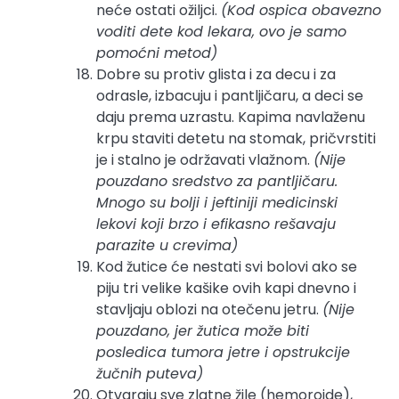
neće ostati ožiljci.
(Kod ospica obavezno
voditi dete kod lekara, ovo je samo
pomoćni metod)
Dobre su protiv glista i za decu i za
odrasle, izbacuju i pantljičaru, a deci se
daju prema uzrastu. Kapima navlaženu
krpu staviti detetu na stomak, pričvrstiti
je i stalno je održavati vlažnom.
(Nije
pouzdano sredstvo za pantljičaru.
Mnogo su bolji i jeftiniji medicinski
lekovi koji brzo i efikasno rešavaju
parazite u crevima)
Kod žutice će nestati svi bolovi ako se
piju tri velike kašike ovih kapi dnevno i
stavljaju oblozi na otečenu jetru.
(Nije
pouzdano, jer žutica može biti
posledica tumora jetre i opstrukcije
žučnih puteva)
Otvaraju sve zlatne žile (hemoroide),