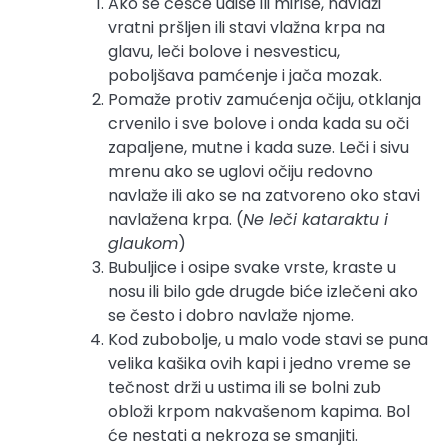
Ako se češće udiše ili miriše, navlaži
vratni pršljen ili stavi vlažna krpa na
glavu, leči bolove i nesvesticu,
poboljšava pamćenje i jača mozak.
Pomaže protiv zamućenja očiju, otklanja
crvenilo i sve bolove i onda kada su oči
zapaljene, mutne i kada suze. Leči i sivu
mrenu ako se uglovi očiju redovno
navlaže ili ako se na zatvoreno oko stavi
navlažena krpa. (
Ne leči kataraktu i
glaukom
)
Bubuljice i osipe svake vrste, kraste u
nosu ili bilo gde drugde biće izlečeni ako
se često i dobro navlaže njome.
Kod zubobolje, u malo vode stavi se puna
velika kašika ovih kapi i jedno vreme se
tečnost drži u ustima ili se bolni zub
obloži krpom nakvašenom kapima. Bol
će nestati a nekroza se smanjiti.