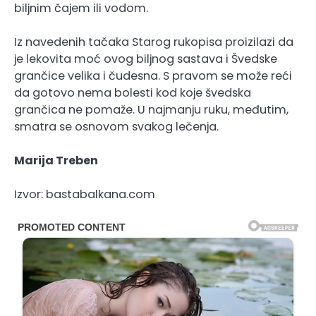
biljnim čajem ili vodom.
Iz navedenih tačaka Starog rukopisa proizilazi da
je lekovita moć ovog biljnog sastava i Švedske
grančice velika i čudesna. S pravom se može reći
da gotovo nema bolesti kod koje švedska
grančica ne pomaže. U najmanju ruku, međutim,
smatra se osnovom svakog lečenja.
Marija Treben
Izvor: bastabalkana.com