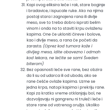
Kapi ovog eliksira leče i rak, stare boginje
i bradavice, i ispucale ruke. Ako na njima
postoji stara i zagnojena rana ili divlje
meso, sve to treba dobro isprati belim
vinom i onda na to staviti krpu ovlaženu
kapima. One će ukloniti čireve i bolove,
kao i divlje meso, a rana će početi da
zarasta.
(Oprez kod tumora kože i
divljeg mesa, idite obavezno i odmah
kod lekara, ne lečite se sami Šveden
biterom)
Bez opasnosti leče sve rane, bez obzira
da li su od udarca ili od uboda, ako se
rane češće ovlaže kapima. Uzme se
jedna krpa, natopi kapima i prekriju rane.
Kapi za kratko vreme otklanjaju bol, ne
dozvoljavaju ni gangrenu ni trulež i leče i
stare rane od vatrenog oružja. Ukoliko