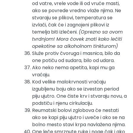
od vatre, vrele vode ili od vruće masti,
ako se povrede vredno vlaže njima. Ne
stvaraju se plikovi, temperatura se
izvlači, čak će i zagnojeni plikovi iz
temelja biti izlečeni.
(Oprezno sa ovom
tvrdnjom! Mora čovek znati kako lečiti
opekotine sa alkoholnom tinkturom)
Služe protiv čvoruga i masnica, bilo da
one potiču od sudara, bilo od udara.
Ako neko nema apetita, kapi mu ga
vraćaju.
Kod velike malokrvnosti vraćaju
izgubljenu boju ako se izvestan period
piju ujutro. One čiste krv i stvaraju novu, a
podstiču i njenu cirkulaciju.
Reumatski bolovi zglobova će nestati
ako se kapi piju ujutro i uveče i ako se na
bolno mesto stavi krpa navlažena njima.
One leče smrznute ruke i noge čak i ako