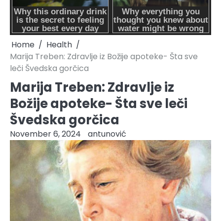
Home
Health
Marija Treben: Zdravlje iz Božije apoteke- Šta sve
leči Švedska gorčica
Marija Treben: Zdravlje iz
Božije apoteke- Šta sve leči
Švedska gorčica
November 6, 2024
antunović