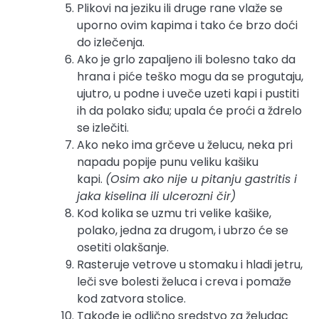
Plikovi na jeziku ili druge rane vlaže se
uporno ovim kapima i tako će brzo doći
do izlečenja.
Ako je grlo zapaljeno ili bolesno tako da
hrana i piće teško mogu da se progutaju,
ujutro, u podne i uveče uzeti kapi i pustiti
ih da polako siđu; upala će proći a ždrelo
se izlečiti.
Ako neko ima grčeve u želucu, neka pri
napadu popije punu veliku kašiku
kapi.
(Osim ako nije u pitanju gastritis i
jaka kiselina ili ulcerozni čir)
Kod kolika se uzmu tri velike kašike,
polako, jedna za drugom, i ubrzo će se
osetiti olakšanje.
Rasteruje vetrove u stomaku i hladi jetru,
leči sve bolesti želuca i creva i pomaže
kod zatvora stolice.
Takođe je odlično sredstvo za želudac