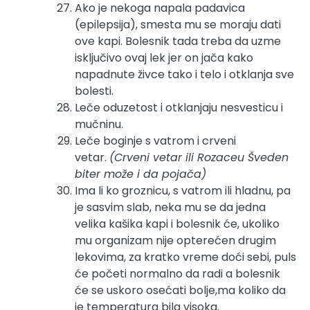
Ako je nekoga napala padavica
(epilepsija), smesta mu se moraju dati
ove kapi. Bolesnik tada treba da uzme
isključivo ovaj lek jer on jača kako
napadnute živce tako i telo i otklanja sve
bolesti.
Leče oduzetost i otklanjaju nesvesticu i
mučninu.
Leče boginje s vatrom i crveni
vetar.
(Crveni vetar ili Rozaceu Šveden
biter može i da pojača)
Ima li ko groznicu, s vatrom ili hladnu, pa
je sasvim slab, neka mu se da jedna
velika kašika kapi i bolesnik će, ukoliko
mu organizam nije opterećen drugim
lekovima, za kratko vreme doći sebi, puls
će početi normalno da radi a bolesnik
će se uskoro osećati bolje,ma koliko da
je temperatura bila visoka.