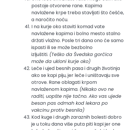
postoje otvorene rane. Kapima
navlažene krpe treba stavljati što češće,
a naročito noću.
I na kurje oko staviti komad vate
navlažene kapima i bolno mesto stalno
držati vlažno. Posle tri dana ono će samo
ispasti ili se može bezbolno
izljuštiti.
(Teško da Švedska gorčica
može da ukloni kurje oko)
Leče i ujed besnih pasa i drugih životinja
ako se kapi piju, jer leče i uništavaju sve
otrove. Rane oblagati krpom
navlaženom kapima.
(Nikako ovo ne
raditi, uopšte nije tačno. Ako vas ujede
besan pas odmah kod lekara po
vakcinu protiv besnila)
Kod kuge i drugih zaraznih bolesti dobro
je u toku dana više puta piti kapi jer one