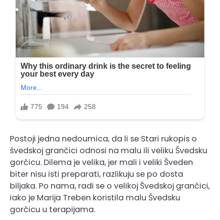
Postoji jedna nedoumica, da li se Stari rukopis o
švedskoj grančici odnosi na malu ili veliku Švedsku
gorčicu. Dilema je velika, jer mali i veliki Šveden
biter nisu isti preparati, razlikuju se po dosta
biljaka. Po nama, radi se o velikoj Švedskoj grančici,
iako je Marija Treben koristila malu Švedsku
gorčicu u terapijama.