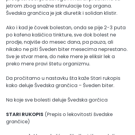
jetrom zbog snažne stimulacije tog organa.
Švedska grančica je jak diuretik i solidan klistir.
Ako i kad je čovek bolestan, onda se pije 2-3 puta
po kafena kašičica tinkture, sve dok bolest ne
prodje, najviše do mesec dana, pa pauza, ali
nikako ne piti Šveden biter mesecima neprestano.
Sve je stvar mere, do neke mere je eliksir lek a
preko mere pravi štetu organizmu.
Da pročitamo u nastavku šta kaže Stari rukopis
kako deluje Švedska grančica – Šveden biter.
Na koje sve bolesti deluje Švedska gorčica
STARI RUKOPIS
(Prepis o lekovitosti švedske
grančice)