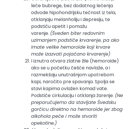
leče bubrege, bez dodatnog lečenja
odvode hipohondrijsku tečnost iz tela,
otklanjaju melanholiju i depresiju, te
podstiču apetit i pomažu
varenje.
(Šveden biter redovnim
uzimanjem podstiče krvarenje, pa ako
imate velike hemoroide koji krvare
može izazvati pojačano krvarenje)
I iznutra otvara zlatne žile (hemoroide)
ako se u početku češće navlaže, a i
razmekšaju unutrašnjom upotrebom
kapi, naročito pre spavanja. Spolja se
stavi kapima ovlažen komad vate.
Podstiče cirkulaciju i otklanja žarenje.
(Ne
preporučujemo da stavljate Švedsku
gorčicu direktno na hemoroide jer zbog
alkohola peče i može stvoriti
opekotine.)