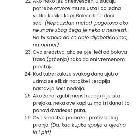
Ako neko leži onesvešćen, u slučaju
potrebe otvore mu se usta i da jedna
velika kašika kapi. Bolesnik će doći
sebi.
(Nepouzdan metod, pogotovo ako
ne znate zbog čega je neko u nesvesti.
Ne bi smelo da se daje dijabetičarima,
na primer)
Ovo sredstvo, ako se pije, leči od bolova
frasa (grčenja) tako da oni vremenom
prestaju.
Kod tuberkuloze svakog dana ujutro
uzima se eliksir natašte i terapija
nastavlja šest nedelja.
Ako žena izgubi menstruaciju ili je ista
prejaka, neka ove kapi uzima tri dana i to
ponovi dvadeset puta.
Ovo sredstvo pomaže i protiv belog
pranja.
(Da, kao kupka spolja a ujedno
ih i piti)