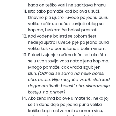
kada on teško vari i ne zadržava hranu.
Isto tako pomaže kod bolova u žuči.
Dnevno piti ujutro i uveče po jednu punu
veliku kašiku, a noću stavljati oblog sa
kapima, i uskoro će bolovi prestati.
Kod vodene bolesti se tokom šest
nedelja ujutro i uveče pije po jedna puna
velika kašika pomešana s belim vinom.
Bolovi i zujanje u ušima leče se tako što
se u uvo stavlja vata natopljena kapima.
Mnogo pomaže, čak vraća izgubljen
sluh.
(Odnosi se samo na neke bolesi
uha, upale. Nije moguće vratiti sluh kod
degenerativnih bolesti uha, sklerozacije
kostiju, na primer)
Ako žena ima bolove u materici, neka joj
se tri dana daje po jedna puna velika
kašika kapi rastvorenih u crnom vinu,