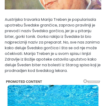
Austrijska travarka Marija Treben je popularisala
upotrebu Švedske grančice, zapravo pravilniji je
prevod i naziv Švedska gorčica, jer je u pitanju
biter, gorki tonik. Gorka rakija iz Švedske bi bio
najprecizniji naziv za preparat. No, sve nas zanima
kako deluje Švedska gorčica i šta se od nje može
očekivati. Marija Treben je u svom spisu i knjizi
Zdravlje iz Božije apoteke ostavila uputstvo kako
deluje Šveden biter na bolesti iz Starog spisa koji je
prodnadjen kod švedskog lekara.