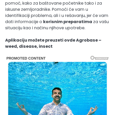
pomoć, kako za baštovane početnike tako i za
iskusne zemljoradnike. Pomoći će vam u
identifikaciji problema, ali i u rešavanju, jer će vam
dati informacije o
korisnim preparatima
za vašu
situaciju kao i načinu njihove upotrebe.
Aplikaciju možete preuzeti ovde
Agrobase –
weed, disease, insect