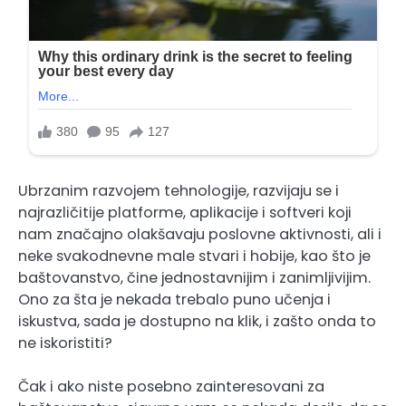
Ubrzanim razvojem tehnologije, razvijaju se i
najrazličitije platforme, aplikacije i softveri koji
nam značajno olakšavaju poslovne aktivnosti, ali i
neke svakodnevne male stvari i hobije, kao što je
baštovanstvo, čine jednostavnijim i zanimljivijim.
Ono za šta je nekada trebalo puno učenja i
iskustva, sada je dostupno na klik, i zašto onda to
ne iskoristiti?
Čak i ako niste posebno zainteresovani za