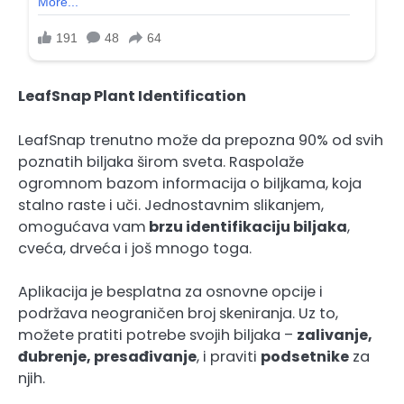
LeafSnap Plant Identification
LeafSnap trenutno može da prepozna 90% od svih
poznatih biljaka širom sveta. Raspolaže
ogromnom bazom informacija o biljkama, koja
stalno raste i uči. Jednostavnim slikanjem,
omogućava vam
brzu identifikaciju biljaka
,
cveća, drveća i još mnogo toga.
Aplikacija je besplatna za osnovne opcije i
podržava neograničen broj skeniranja. Uz to,
možete pratiti potrebe svojih biljaka –
zalivanje,
đubrenje, presađivanje
, i praviti
podsetnike
za
njih.