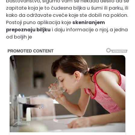
baštovanstvo, sigurno vam se nekada desilo da se
zapitate koja je to čudesna biljka u šumi ili parku, ili
kako da održavate cveće koje ste dobili na poklon.
Postoji puno aplikacija koje
skeniranjem
prepoznaju biljku
i daju informacije o njoj, a jedna
od boljih je