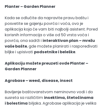
Planter – Garden Planner
Kada se odlučite da napravite pravu baštu i
posvetite se gajenju povrća i voća, ovo je
aplikacija koja će vam biti najbolji asistent. Pored
korisnih informacija o više od 50 vrsta voća i
povrća, ona sadrži i
interaktivan plan – mrežu
vaše bašte
, gde možete planirati i raspoređivati
biljke i upisivati
podsetnike i beleške
.
Aplikaciju možete preuzeti ovde
Planter –
Garden Planner
Agrobase – weed, disease, insect
Bavljenje baštovanstvom neminovno vodi i do
susreta sa različitim
insektima, štetočinama
i bolestima
biljaka. Agrobase aplikacija je velika