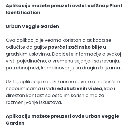
Aplikaciju možete preuzeti ovde LeafSnap Plant
Identification
Urban Veggie Garden
Ova aplikacija je veoma koristan alat kada se
odlučite da gajite
povrće i začinsko bilje
u
gradskim uslovima. Dobićete informacije o svakoj
vrsti pojedinačno, o vremenu sejanja i sazrevanja,
potrebnoj nezi, kombinovanju sa drugim biljkama.
Uz to, aplikacija sadrži korisne savete o najčešćim
nedoumicama u vidu
edukativnih videa
, kao i
direktan kontakt sa ostalim korisnicima za
razmenjivanje iskustava.
Aplikaciju možete preuzeti ovde
Urban Veggie
Garden