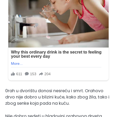
0rah u dvorištu donosi nesreću i smrt. Orahovo
drvo nije dobro u blizini kuće, kako zbog žila, tako i
zbog senke koja pada na kuću.
Nije dobro sedeti u hladovini orahovog drveta.