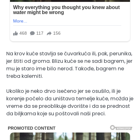
Na krov kuće stavlja se čuvarkuća ili, pak, perunika,
jer štiti od groma. Blizu kuće se ne sadi bagrem, jer
mu je staro ime bilo nerod. Takođe, bagrem ne
treba kalemiti.
Ukoliko je neko drvo isečeno jer se osušilo, ili je
korenje počelo da uništava temelje kuće, možda je
vreme da se preoblikuje dvorište i da se prednost
da biljkama koje su poštovali naši preci.