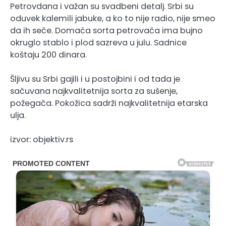
Petrovdana i važan su svadbeni detalj. Srbi su
oduvek kalemili jabuke, a ko to nije radio, nije smeo
da ih seče. Domaća sorta petrovača ima bujno
okruglo stablo i plod sazreva u julu. Sadnice
koštaju 200 dinara.
Šljivu su Srbi gajili i u postojbini i od tada je
sačuvana najkvalitetnija sorta za sušenje,
požegača. Pokožica sadrži najkvalitetnija etarska
ulja.
izvor: objektiv.rs