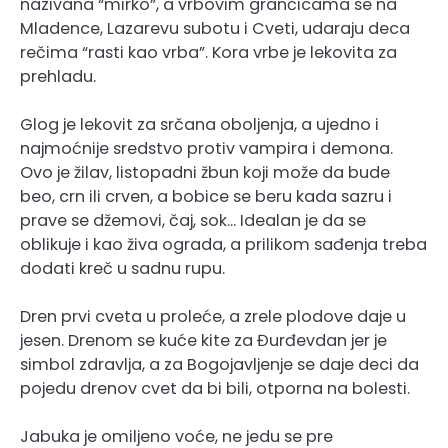
nazivana “mirko”, a vrbovim grančicama se na
Mladence, Lazarevu subotu i Cveti, udaraju deca
rečima “rasti kao vrba”. Kora vrbe je lekovita za
prehladu.
Glog je lekovit za srčana oboljenja, a ujedno i
najmoćnije sredstvo protiv vampira i demona.
Ovo je žilav, listopadni žbun koji može da bude
beo, crn ili crven, a bobice se beru kada sazru i
prave se džemovi, čaj, sok… Idealan je da se
oblikuje i kao živa ograda, a prilikom sađenja treba
dodati kreč u sadnu rupu.
Dren prvi cveta u proleće, a zrele plodove daje u
jesen. Drenom se kuće kite za Đurđevdan jer je
simbol zdravlja, a za Bogojavljenje se daje deci da
pojedu drenov cvet da bi bili, otporna na bolesti.
Jabuka je omiljeno voće, ne jedu se pre