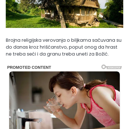
Brojna religijska verovanja o biljkama sačuvana su
do danas kroz hrišćanstvo, poput onog da hrast
ne treba seći i da granu treba uneti za Božić.