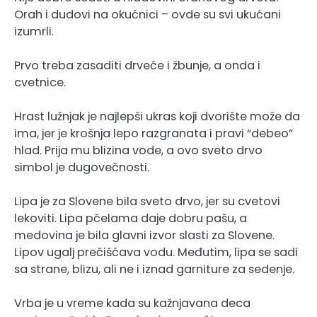
Orah i dudovi na okućnici – ovde su svi ukućani
izumrli.
Prvo treba zasaditi drveće i žbunje, a onda i
cvetnice.
Hrast lužnjak je najlepši ukras koji dvorište može da
ima, jer je krošnja lepo razgranata i pravi “debeo”
hlad. Prija mu blizina vode, a ovo sveto drvo
simbol je dugovečnosti.
Lipa je za Slovene bila sveto drvo, jer su cvetovi
lekoviti. Lipa pčelama daje dobru pašu, a
medovina je bila glavni izvor slasti za Slovene.
Lipov ugalj prečišćava vodu. Međutim, lipa se sadi
sa strane, blizu, ali ne i iznad garniture za sedenje.
Vrba je u vreme kada su kažnjavana deca