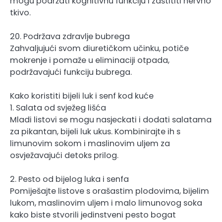
mogu podržati kognitivnu funkciju i zaštititi nervno
tkivo.
20. Podržava zdravlje bubrega
Zahvaljujući svom diuretičkom učinku, potiče
mokrenje i pomaže u eliminaciji otpada,
podržavajući funkciju bubrega.
Kako koristiti bijeli luk i senf kod kuće
1. Salata od svježeg lišća
Mladi listovi se mogu nasjeckati i dodati salatama
za pikantan, bijeli luk ukus. Kombinirajte ih s
limunovim sokom i maslinovim uljem za
osvježavajući detoks prilog.
2. Pesto od bijelog luka i senfa
Pomiješajte listove s orašastim plodovima, bijelim
lukom, maslinovim uljem i malo limunovog soka
kako biste stvorili jedinstveni pesto bogat