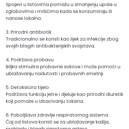
Spojevi u listovima pomažu u smanjenju upale u
zglobovima i mišićima kada se konzumiraju ili
nanose lokalno.
3. Prirodni antibiotik
Tradicionalno se koristi kao lijek za infekcije zbog
svojih blagih antibakterijskih svojstava.
4. Podržava probavu
Biljka stimulira probavne sokove i može pomoći u
ublažavanju nadutosti i probavnih smetnji.
5. Detoksicira tijelo
Podržava funkciju jetre i djeluje kao prirodni diuretik
koji pomaže u izbacivanju toksina.
6. Poboljšava zdravlje respiratornog sistema
Čaj od listova koristi se za ublažavanje kašlja,
prehlade i blagih simptoma astme.