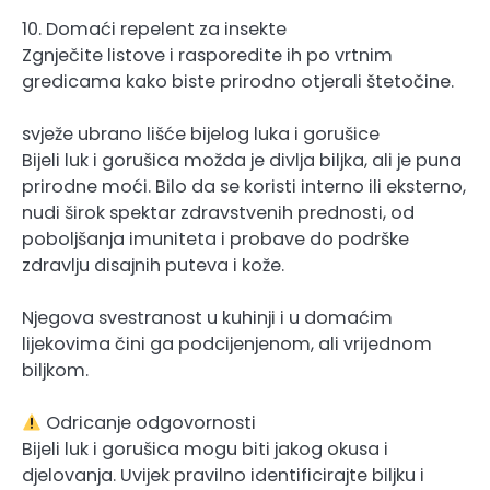
10. Domaći repelent za insekte
Zgnječite listove i rasporedite ih po vrtnim
gredicama kako biste prirodno otjerali štetočine.
svježe ubrano lišće bijelog luka i gorušice
Bijeli luk i gorušica možda je divlja biljka, ali je puna
prirodne moći. Bilo da se koristi interno ili eksterno,
nudi širok spektar zdravstvenih prednosti, od
poboljšanja imuniteta i probave do podrške
zdravlju disajnih puteva i kože.
Njegova svestranost u kuhinji i u domaćim
lijekovima čini ga podcijenjenom, ali vrijednom
biljkom.
Odricanje odgovornosti
Bijeli luk i gorušica mogu biti jakog okusa i
djelovanja. Uvijek pravilno identificirajte biljku i