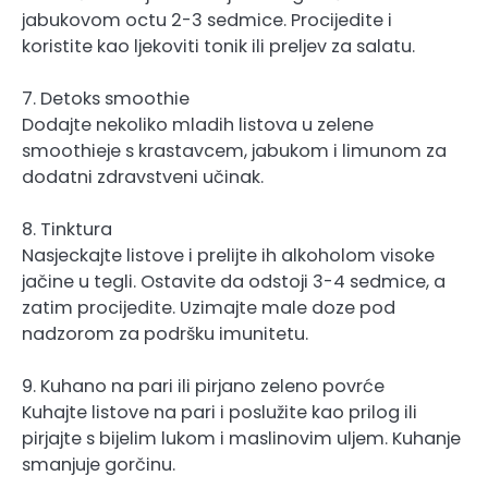
jabukovom octu 2-3 sedmice. Procijedite i
koristite kao ljekoviti tonik ili preljev za salatu.
7. Detoks smoothie
Dodajte nekoliko mladih listova u zelene
smoothieje s krastavcem, jabukom i limunom za
dodatni zdravstveni učinak.
8. Tinktura
Nasjeckajte listove i prelijte ih alkoholom visoke
jačine u tegli. Ostavite da odstoji 3-4 sedmice, a
zatim procijedite. Uzimajte male doze pod
nadzorom za podršku imunitetu.
9. Kuhano na pari ili pirjano zeleno povrće
Kuhajte listove na pari i poslužite kao prilog ili
pirjajte s bijelim lukom i maslinovim uljem. Kuhanje
smanjuje gorčinu.