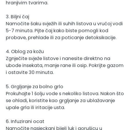
hranjivim tvarima.
3. Biljni čaj
Namočite šaku svježih ili suhih listova u vrućoj vodi
5-7 minuta. Pijte čaj kako biste pomogli kod
probave, prehlade ili za poticanje detoksikacije.
4. Oblog za kožu
Zgnječite svježe listove i nanesite direktno na
ubode insekata, manje rane ili osip. Pokrijte gazom
i ostavite 30 minuta.
5. Grgljanje za bolno grlo
Prokuhajte 1 šolju vode s nekoliko listova. Nakon što
se ohladi, koristite kao grgljanje za ublažavanje
upale grla ili iritacije usta.
6. Infuzirani ocat
Namočite nasjeckani bijeli luk i gorušicu u