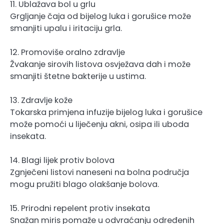
11. Ublažava bol u grlu
Grgljanje čaja od bijelog luka i gorušice može
smanjiti upalu i iritaciju grla.
12. Promoviše oralno zdravlje
Žvakanje sirovih listova osvježava dah i može
smanjiti štetne bakterije u ustima.
13. Zdravlje kože
Tokarska primjena infuzije bijelog luka i gorušice
može pomoći u liječenju akni, osipa ili uboda
insekata.
14. Blagi lijek protiv bolova
Zgnječeni listovi naneseni na bolna područja
mogu pružiti blago olakšanje bolova.
15. Prirodni repelent protiv insekata
Snažan miris pomaže u odvraćanju određenih