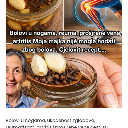
Bolovi u nogama, ukočenost zglobova,
reumatizam, artritis i proširene vene česti su