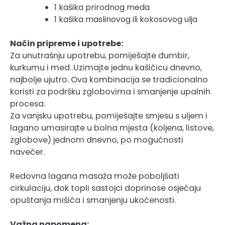
1 kašika prirodnog meda
1 kašika maslinovog ili kokosovog ulja
Način pripreme i upotrebe:
Za unutrašnju upotrebu, pomiješajte đumbir,
kurkumu i med. Uzimajte jednu kašičicu dnevno,
najbolje ujutro. Ova kombinacija se tradicionalno
koristi za podršku zglobovima i smanjenje upalnih
procesa.
Za vanjsku upotrebu, pomiješajte smjesu s uljem i
lagano umasirajte u bolna mjesta (koljena, listove,
zglobove) jednom dnevno, po mogućnosti
navečer.
Redovna lagana masaža može poboljšati
cirkulaciju, dok topli sastojci doprinose osjećaju
opuštanja mišića i smanjenju ukočenosti.
Važna napomena: