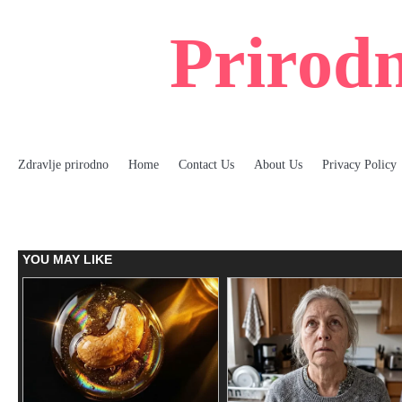
Skip
to
Prirodn
content
Zdravlje prirodno
Home
Contact Us
About Us
Privacy Policy