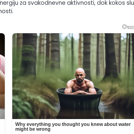
nergiju za svakodnevne aktivnosti, dok kokos slu
osti.