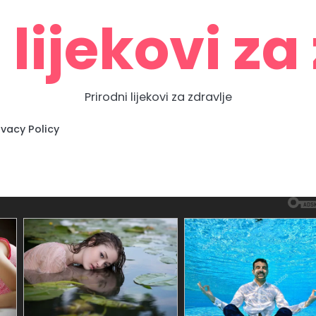
 lijekovi za
Prirodni lijekovi za zdravlje
Zdravlje
Home
Contact
About
Privacy
prirodno
Us
Us
Policy
ivacy Policy