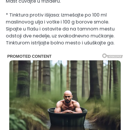
Mast čuvajte u frižideru.
* Tinktura protiv išijasa: Izmešajte po 100 ml
maslinovog ulja i votke i 100 g borove smole.
Sipajte u flašu i ostavite da na tamnom mestu
odstoji dve nedelje, uz svakodnevno mućkanje.
Tinkturom istrljajte bolno mesto i ušuškajte ga.