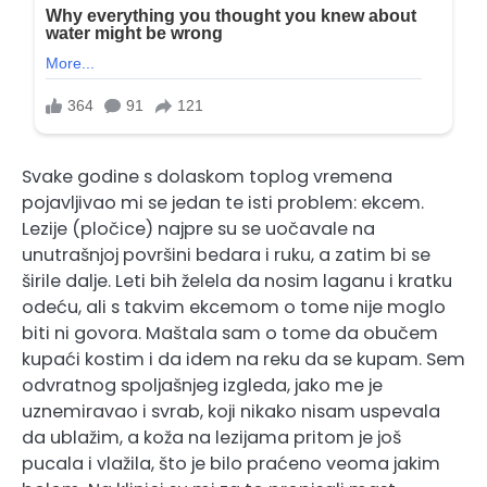
Svake godine s dolaskom toplog vremena
pojavljivao mi se jedan te isti problem: ekcem.
Lezije (pločice) najpre su se uočavale na
unutrašnjoj površini bedara i ruku, a zatim bi se
širile dalje. Leti bih želela da nosim laganu i kratku
odeću, ali s takvim ekcemom o tome nije moglo
biti ni govora. Maštala sam o tome da obučem
kupaći kostim i da idem na reku da se kupam. Sem
odvratnog spoljašnjeg izgleda, jako me je
uznemiravao i svrab, koji nikako nisam uspevala
da ublažim, a koža na lezijama pritom je još
pucala i vlažila, što je bilo praćeno veoma jakim