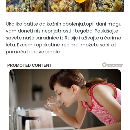
Ukoliko patite od kožnih obolenja,topli dani mogu
vam doneti niz neprijatnosti i tegoba. Poslušajte
savete naše saradnice iz Rusije i uživajte u čarima
leta. Ekcem i opekotine, recimo, možete sanirati
pomoću borove smole…