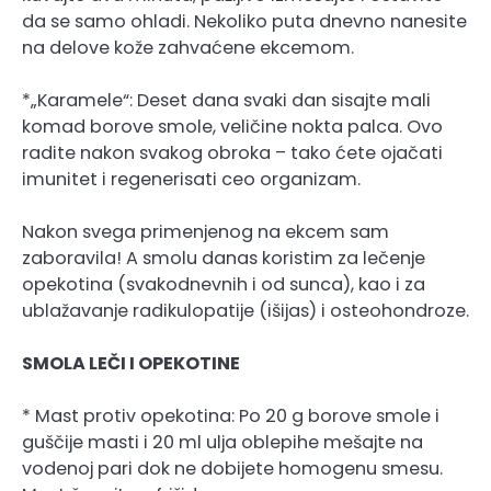
da se samo ohladi. Nekoliko puta dnevno nanesite
na delove kože zahvaćene ekcemom.
*„Karamele“: Deset dana svaki dan sisajte mali
komad borove smole, veličine nokta palca. Ovo
radite nakon svakog obroka – tako ćete ojačati
imunitet i regenerisati ceo organizam.
Nakon svega primenjenog na ekcem sam
zaboravila! A smolu danas koristim za lečenje
opekotina (svakodnevnih i od sunca), kao i za
ublažavanje radikulopatije (išijas) i osteohondroze.
SMOLA LEČI I OPEKOTINE
* Mast protiv opekotina: Po 20 g borove smole i
guščije masti i 20 ml ulja oblepihe mešajte na
vodenoj pari dok ne dobijete homogenu smesu.