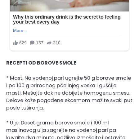
RECEPTI OD BOROVE SMOLE
* Mast: Na vodenoj pari ugrejte 50 g borove smole
i po 100 g prirodnog pčelinjeg voska i guščije
masti. Mešajte dok ne dobijete homogenu smesu.
Delove kože pogođene ekcemom mažite svaki put
posle tuširanja.
* Ulje: Deset grama borove smole i 100 ml
maslinovog ulja zagrejte na vodenoj pari pa
kuvajte dva minuta, pažljivo izmešajte i ostavite