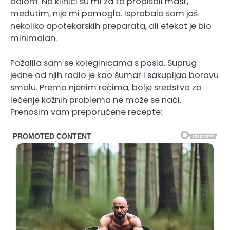
bolom. Na klinici su mi za to propisali mast,
međutim, nije mi pomogla. Isprobala sam još
nekoliko apotekarskih preparata, ali efekat je bio
minimalan.
Požalila sam se koleginicama s posla. Suprug
jedne od njih radio je kao šumar i sakupljao borovu
smolu. Prema njenim rečima, bolje sredstvo za
lečenje kožnih problema ne može se naći.
Prenosim vam preporučene recepte: