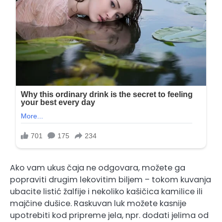
Ako vam ukus čaja ne odgovara, možete ga
popraviti drugim lekovitim biljem – tokom kuvanja
ubacite listić žalfije i nekoliko kašičica kamilice ili
majčine dušice. Raskuvan luk možete kasnije
upotrebiti kod pripreme jela, npr. dodati jelima od