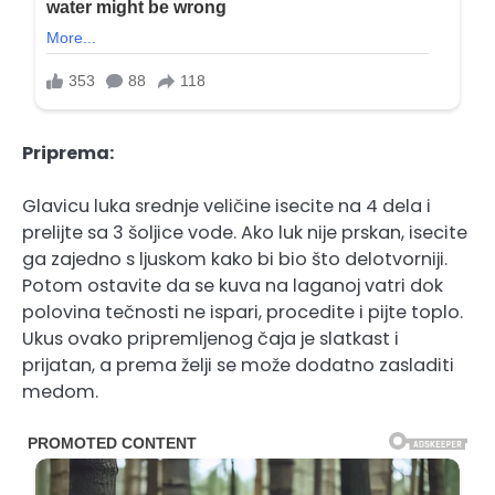
Priprema:
Glavicu luka srednje veličine isecite na 4 dela i
prelijte sa 3 šoljice vode. Ako luk nije prskan, isecite
ga zajedno s ljuskom kako bi bio što delotvorniji.
Potom ostavite da se kuva na laganoj vatri dok
polovina tečnosti ne ispari, procedite i pijte toplo.
Ukus ovako pripremljenog čaja je slatkast i
prijatan, a prema želji se može dodatno zasladiti
medom.