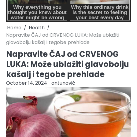
Home
Health
Napravite ČAJ od CRVENOG LUKA: Može ublažiti
glavobolju kašalj i tegobe prehlade
Napravite ČAJ od CRVENOG
LUKA: Može ublažiti glavobolju
kašalj i tegobe prehlade
October 14, 2024
antunović