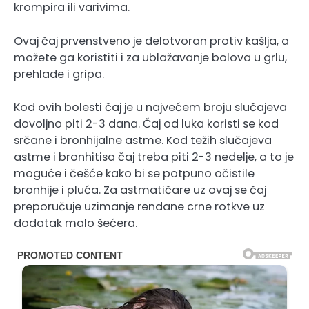
krompira ili varivima.
Ovaj čaj prvenstveno je delotvoran protiv kašlja, a
možete ga koristiti i za ublažavanje bolova u grlu,
prehlade i gripa.
Kod ovih bolesti čaj je u najvećem broju slučajeva
dovoljno piti 2-3 dana. Čaj od luka koristi se kod
srčane i bronhijalne astme. Kod težih slučajeva
astme i bronhitisa čaj treba piti 2-3 nedelje, a to je
moguće i češće kako bi se potpuno očistile
bronhije i pluća. Za astmatičare uz ovaj se čaj
preporučuje uzimanje rendane crne rotkve uz
dodatak malo šećera.