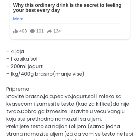
– 4 jaja
– 1 kasika sol
– 200ml jogurt
– 1kg/400g brasno(manje vise)
Priprema
Stavite brasno,jaja,pecivo,jogurt,sol i mleko sa
kvasecom i zamesite testo (kao za kiflice)da nije
tvrdo.Dobro ga izmesite i stavite u vecu vanglu
koju ste prethodno namazali sa uljem.
Prekrijete testo sa najlon folijom (samo jedna
strana namazite uljem )za da vam se testo ne lepi