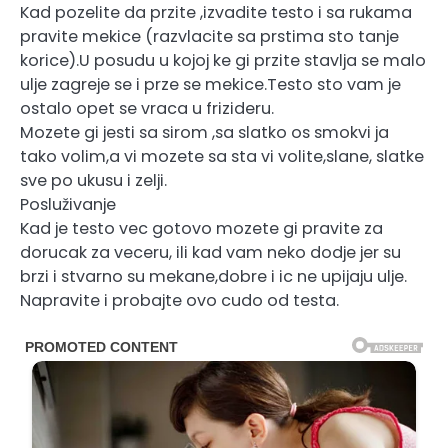
Kad pozelite da przite ,izvadite testo i sa rukama
pravite mekice (razvlacite sa prstima sto tanje
korice).U posudu u kojoj ke gi przite stavlja se malo
ulje zagreje se i prze se mekice.Testo sto vam je
ostalo opet se vraca u frizideru.
Mozete gi jesti sa sirom ,sa slatko os smokvi ja
tako volim,a vi mozete sa sta vi volite,slane, slatke
sve po ukusu i zelji.
Posluživanje
Kad je testo vec gotovo mozete gi pravite za
dorucak za veceru, ili kad vam neko dodje jer su
brzi i stvarno su mekane,dobre i ic ne upijaju ulje.
Napravite i probajte ovo cudo od testa.