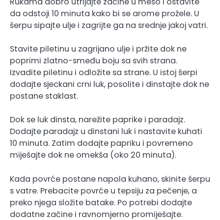
Rukama dobro utrljajte začine u meso i ostavite
da odstoji 10 minuta kako bi se arome prožele. U
šerpu sipajte ulje i zagrijte ga na srednje jakoj vatri.
Stavite piletinu u zagrijano ulje i pržite dok ne
poprimi zlatno-smeđu boju sa svih strana.
Izvadite piletinu i odložite sa strane. U istoj šerpi
dodajte sjeckani crni luk, posolite i dinstajte dok ne
postane staklast.
Dok se luk dinsta, narežite paprike i paradajz.
Dodajte paradajz u dinstani luk i nastavite kuhati
10 minuta. Zatim dodajte papriku i povremeno
miješajte dok ne omekša (oko 20 minuta).
Kada povrće postane napola kuhano, skinite šerpu
s vatre. Prebacite povrće u tepsiju za pečenje, a
preko njega složite batake. Po potrebi dodajte
dodatne začine i ravnomjerno promiješajte.