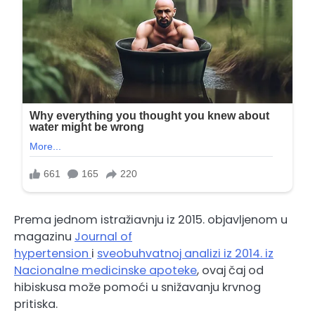
Prema jednom istražiavnju iz 2015. objavljenom u
magazinu
Journal of
hypertension
i
sveobuhvatnoj analizi iz 2014. iz
Nacionalne medicinske apoteke
, ovaj čaj od
hibiskusa može pomoći u snižavanju krvnog
pritiska.