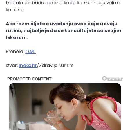
trebalo da budu oprezni kada konzumiraju velike
količine.
Ako razmišljate o uvođenju ovog čaja u svoju
rutinu, najbolje je da se konsultujete sa svojim
lekarom.
Prenela:
O.M.
Izvor:
Index.hr
/Zdravlje.Kurir.rs