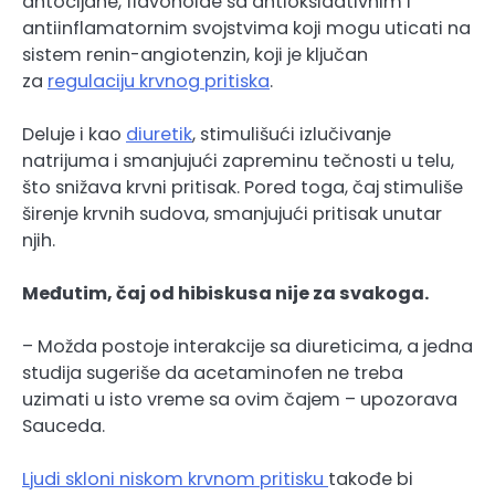
antocijane, flavonoide sa antioksidativnim i
antiinflamatornim svojstvima koji mogu uticati na
sistem renin-angiotenzin, koji je ključan
za
regulaciju krvnog pritiska
.
Deluje i kao
diuretik
, stimulišući izlučivanje
natrijuma i smanjujući zapreminu tečnosti u telu,
što snižava krvni pritisak. Pored toga, čaj stimuliše
širenje krvnih sudova, smanjujući pritisak unutar
njih.
Međutim, čaj od hibiskusa nije za svakoga.
– Možda postoje interakcije sa diureticima, a jedna
studija sugeriše da acetaminofen ne treba
uzimati u isto vreme sa ovim čajem – upozorava
Sauceda.
Ljudi skloni niskom krvnom pritisku
takođe bi