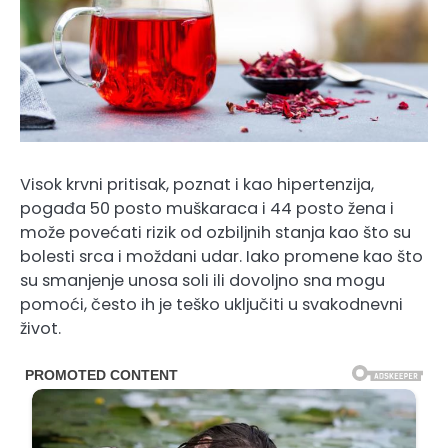
Visok krvni pritisak, poznat i kao hipertenzija,
pogađa 50 posto muškaraca i 44 posto žena i
može povećati rizik od ozbiljnih stanja kao što su
bolesti srca i moždani udar. Iako promene kao što
su smanjenje unosa soli ili dovoljno sna mogu
pomoći, često ih je teško uključiti u svakodnevni
život.