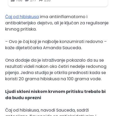
Čaj od hibiskusa
ima antiinflamatorno i
antibakterijsko dejstvo, ali je ključan za regulisanje
krvnog pritiska.
– Ovo je čaj koji je najbolje konzumirati redovno –
kaže dijetetičarka Amanda Sauceda.
Ona dodaje da je istraživanje pokazalo da su se
rezultati videli nakon oko četiri nedelje redovnog
pijenja. Jedna studija je otkrila prednosti kada se
koristi 20 grama hibiskusa na 100 grama vode.
Ljudi skloni niskom krvnom pritisku trebalo bi
da budu oprezni
Čaj od hibiskusa, navodi Sauceda, sadrži