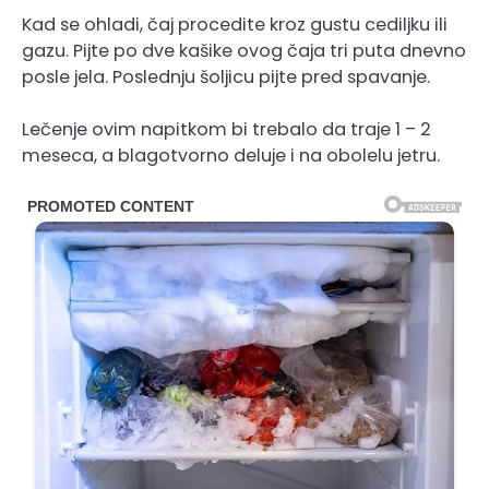
Kad se ohladi, čaj procedite kroz gustu cediljku ili
gazu. Pijte po dve kašike ovog čaja tri puta dnevno
posle jela. Poslednju šoljicu pijte pred spavanje.
Lečenje ovim napitkom bi trebalo da traje 1 – 2
meseca, a blagotvorno deluje i na obolelu jetru.