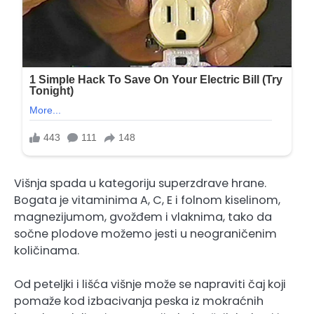
Višnja spada u kategoriju superzdrave hrane.
Bogata je vitaminima A, C, E i folnom kiselinom,
magnezijumom, gvožđem i vlaknima, tako da
sočne plodove možemo jesti u neograničenim
količinama.
Od peteljki i lišća višnje može se napraviti čaj koji
pomaže kod izbacivanja peska iz mokraćnih