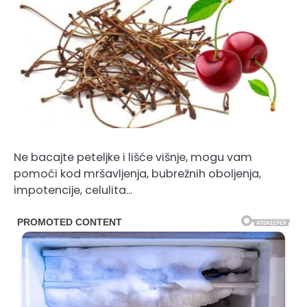
Ne bacajte peteljke i lišće višnje, mogu vam
pomoći kod mršavljenja, bubrežnih oboljenja,
impotencije, celulita…