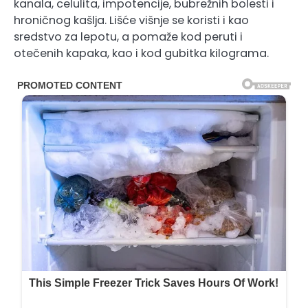
kanala, celulita, impotencije, bubrežnih bolesti i
hroničnog kašlja. Lišće višnje se koristi i kao
sredstvo za lepotu, a pomaže kod peruti i
otečenih kapaka, kao i kod gubitka kilograma.