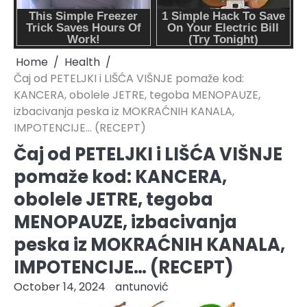
Home
Health
Čaj od PETELJKI i LIŠĆA VIŠNJE pomaže kod:
KANCERA, obolele JETRE, tegoba MENOPAUZE,
izbacivanja peska iz MOKRAĆNIH KANALA,
IMPOTENCIJE… (RECEPT)
Čaj od PETELJKI i LIŠĆA VIŠNJE
pomaže kod: KANCERA,
obolele JETRE, tegoba
MENOPAUZE, izbacivanja
peska iz MOKRAĆNIH KANALA,
IMPOTENCIJE… (RECEPT)
October 14, 2024
antunović