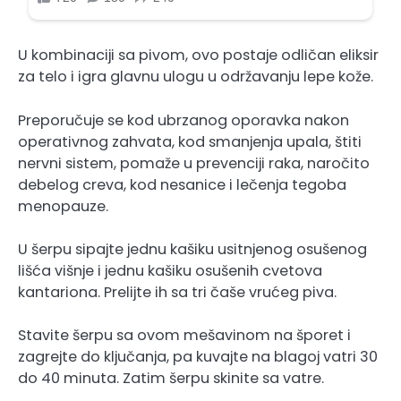
U kombinaciji sa pivom, ovo postaje odličan eliksir
za telo i igra glavnu ulogu u održavanju lepe kože.
Preporučuje se kod ubrzanog oporavka nakon
operativnog zahvata, kod smanjenja upala, štiti
nervni sistem, pomaže u prevenciji raka, naročito
debelog creva, kod nesanice i lečenja tegoba
menopauze.
U šerpu sipajte jednu kašiku usitnjenog osušenog
lišća višnje i jednu kašiku osušenih cvetova
kantariona. Prelijte ih sa tri čaše vrućeg piva.
Stavite šerpu sa ovom mešavinom na šporet i
zagrejte do ključanja, pa kuvajte na blagoj vatri 30
do 40 minuta. Zatim šerpu skinite sa vatre.