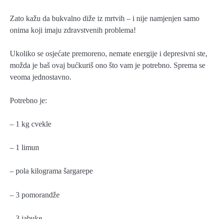
Zato kažu da bukvalno diže iz mrtvih – i nije namjenjen samo
onima koji imaju zdravstvenih problema!
Ukoliko se osjećate premoreno, nemate energije i depresivni ste,
možda je baš ovaj bućkuriš ono što vam je potrebno. Sprema se
veoma jednostavno.
Potrebno je:
– 1 kg cvekle
– 1 limun
– pola kilograma šargarepe
– 3 pomorandže
– 3 jabuke