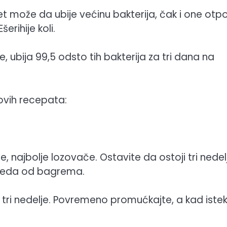
 može da ubije većinu bakterija, čak i one otp
erihije koli.
, ubija 99,5 odsto tih bakterija za tri dana na
 ovih recepata:
ije, najbolje lozovače. Ostavite da ostoji tri nedel
 meda od bagrema.
oš tri nedelje. Povremeno promućkajte, a kad iste