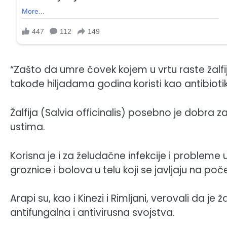
“Zašto da umre čovek kojem u vrtu raste žalfij
takođe hiljadama godina koristi kao antibiotik
Žalfija (Salvia officinalis) posebno je dobra za 
ustima.
Korisna je i za želudačne infekcije i problem
groznice i bolova u telu koji se javljaju na poč
Arapi su, kao i Kinezi i Rimljani, verovali da je 
antifungalna i antivirusna svojstva.