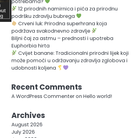
potrebama?
12 prirodnih namirnica i pića za prirodnu
podršku zdravlju bubrega
Crveni luk: Prirodna superhrana koja
podržava svakodnevno zdravlje
Biljni čaj za astmu – prednosti i upotreba
Euphorbia hirta
Cvijet banane: Tradicionalni prirodni lijek koji
može pomoći u održavanju zdravlja zglobova i
udobnosti koljena
Recent Comments
A WordPress Commenter
on
Hello world!
Archives
August 2026
July 2026