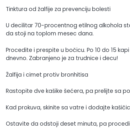
Tinktura od žalfije za prevenciju bolesti
U decilitar 70-procentnog etilnog alkohola stav
da stoji na toplom mesec dana.
Procedite i prespite u bočicu. Po 10 do 15 kapi
dnevno. Zabranjeno je za trudnice i decu!
Žalfija i cimet protiv bronhitisa
Rastopite dve kašike šećera, pa prelijte sa p
Kad prokuva, skinite sa vatre i dodajte kašičicu
Ostavite da odstoji deset minuta, pa procedite