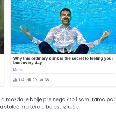
a, a možda je bolje pre nego što i sami tamo po
 stolećima terale bolest iz kuće.