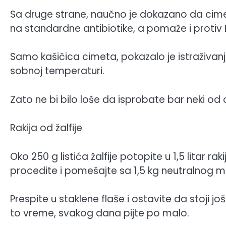
Sa druge strane, naučno je dokazano da cimet
na standardne antibiotike, a pomaže i protiv Eš
Samo kašičica cimeta, pokazalo je istraživanje
sobnoj temperaturi.
Zato ne bi bilo loše da isprobate bar neki od
Rakija od žalfije
Oko 250 g listića žalfije potopite u 1,5 litar rak
procedite i pomešajte sa 1,5 kg neutralnog
Prespite u staklene flaše i ostavite da stoji j
to vreme, svakog dana pijte po malo.