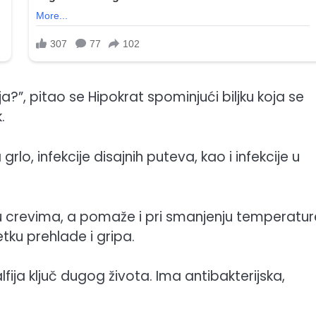
a?”, pitao se Hipokrat spominjući biljku koja se
.
grlo, infekcije disajnih puteva, kao i infekcije u
e u crevima, a pomaže i pri smanjenju temperatur
etku prehlade i gripa.
žalfija ključ dugog života. Ima antibakterijska,