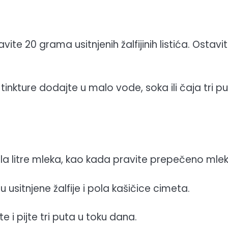
ite 20 grama usitnjenih žalfijinih listića. Ostavi
 tinkture dodajte u malo vode, soka ili čaja tri p
ola litre mleka, kao kada pravite prepečeno mlek
 usitnjene žalfije i pola kašičice cimeta.
 i pijte tri puta u toku dana.