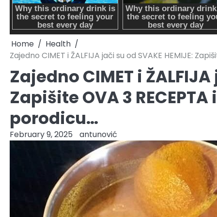
Home
Health
Zajedno CIMET i ŽALFIJA jači su od SVAKE HEMIJE: Zapiši
Zajedno CIMET i ŽALFIJA 
Zapišite OVA 3 RECEPTA i 
porodicu…
February 9, 2025
antunović