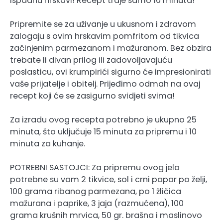
ispadnu hrskavi! Recept traje samo 10 minuta!
Pripremite se za uživanje u ukusnom i zdravom
zalogaju s ovim hrskavim pomfritom od tikvica
začinjenim parmezanom i mažuranom. Bez obzira
trebate li divan prilog ili zadovoljavajuću
poslasticu, ovi krumpirići sigurno će impresionirati
vaše prijatelje i obitelj. Prijeđimo odmah na ovaj
recept koji će se zasigurno svidjeti svima!
Za izradu ovog recepta potrebno je ukupno 25
minuta, što uključuje 15 minuta za pripremu i 10
minuta za kuhanje.
POTREBNI SASTOJCI: Za pripremu ovog jela
potrebne su vam 2 tikvice, sol i crni papar po želji,
100 grama ribanog parmezana, po 1 žličica
mažurana i paprike, 3 jaja (razmućena), 100
grama krušnih mrvica, 50 gr. brašna i maslinovo