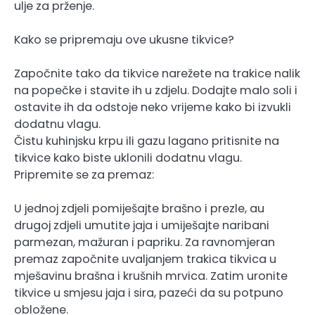
ulje za prženje.
Kako se pripremaju ove ukusne tikvice?
Započnite tako da tikvice narežete na trakice nalik
na popečke i stavite ih u zdjelu. Dodajte malo soli i
ostavite ih da odstoje neko vrijeme kako bi izvukli
dodatnu vlagu.
Čistu kuhinjsku krpu ili gazu lagano pritisnite na
tikvice kako biste uklonili dodatnu vlagu.
Pripremite se za premaz:
U jednoj zdjeli pomiješajte brašno i prezle, au
drugoj zdjeli umutite jaja i umiješajte naribani
parmezan, mažuran i papriku. Za ravnomjeran
premaz započnite uvaljanjem trakica tikvica u
mješavinu brašna i krušnih mrvica. Zatim uronite
tikvice u smjesu jaja i sira, pazeći da su potpuno
obložene.