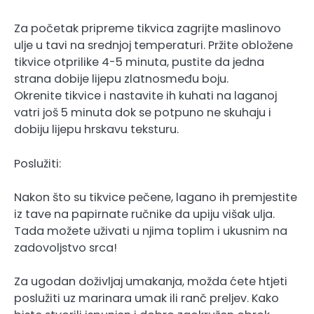
Za početak pripreme tikvica zagrijte maslinovo
ulje u tavi na srednjoj temperaturi. Pržite obložene
tikvice otprilike 4-5 minuta, pustite da jedna
strana dobije lijepu zlatnosmeđu boju.
Okrenite tikvice i nastavite ih kuhati na laganoj
vatri još 5 minuta dok se potpuno ne skuhaju i
dobiju lijepu hrskavu teksturu.
Poslužiti:
Nakon što su tikvice pečene, lagano ih premjestite
iz tave na papirnate ručnike da upiju višak ulja.
Tada možete uživati ​​u njima toplim i ukusnim na
zadovoljstvo srca!
Za ugodan doživljaj umakanja, možda ćete htjeti
poslužiti uz marinara umak ili ranč preljev. Kako