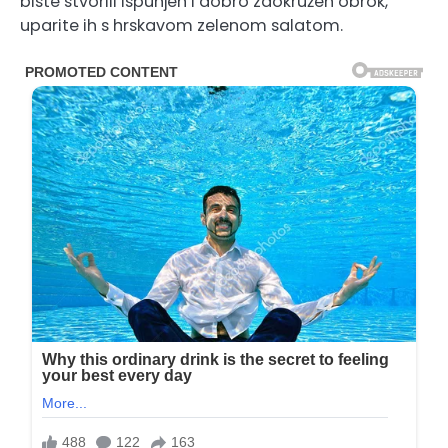
biste stvorili ispunjen i dobro zaokružen obrok,
uparite ih s hrskavom zelenom salatom.