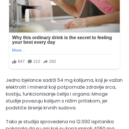
Jedno bjelance sadrži 54 mg kalijuma, koji je važan
elektrolit i mineral koji potpomaže zdravlje srca,
kostiju, funkcionisanje ćelija i organa. Mnoge
studije povezuju kalijum s nižim pritiskom, jer
podstiče širenje krvnih sudova.
Tako je studija sprovedena na 12.000 ispitanika
pokazala da su oni koji su konzumirali 4060 mg