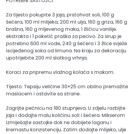
POTREBNI SASTOJCI:
Za tijesto pokupite 3 jaja, prstohvat soli, 100 g
šećera, 100 ml mlijeka, 200 ml ulja, 160 g griza, 160 g
brašna, 160 g mljevenog maka, 1 žličicu vanilije.
ekstrakta i 1 paketić praška za pecivo. Za sirup je
potrebno 600 ml vode, 240 g šećera i 3 žlice svježe
iscijeđenog soka od limuna. Na kraju za dekoraciju
upotrijebite 200 ml slatkog vrhnja.
Koraci za pripremu vlažnog kolača s makom.
Tijesto: Tepsiju veličine 30×25 cm obilno premažite
maslacem i ostavite sa strane.
Zagrijte pećnicu na 180 stupnjeva. U zdjelu razbijte
jaja i dodajte malu količinu soli i šećera. Mikserom
izmiješajte sastojke dok ne dobijete laganu i
kremastu konzistenciju. Zatim dodajte mlijeko, ulje