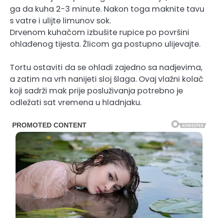
ga da kuha 2-3 minute. Nakon toga maknite tavu
s vatre i ulijte limunov sok.
Drvenom kuhačom izbušite rupice po površini
ohlađenog tijesta. Žlicom ga postupno ulijevajte.
Tortu ostaviti da se ohladi zajedno sa nadjevima,
a zatim na vrh nanijeti sloj šlaga. Ovaj vlažni kolač
koji sadrži mak prije posluživanja potrebno je
odležati sat vremena u hladnjaku.