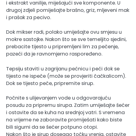
i ekstrakt vanilije, miješajući sve komponente. U
drugoj zdjeli pomiješajte brašno, griz, mljeveni mak
i prašak za pecivo.
Dok mikser radi, polako umiješajte ovu smjesu u
mokre sastojke. Nakon što se sve temeljito sjedini,
prebacite tijesto u pripremljeni lim za pečenje,
pazeći da je ravnomjerno raspoređeno.
Tepsiju staviti u zagrijanu pećnicu i peći dok se
tijesto ne ispeče (može se provjeriti čačkalicom).
Dok se tijesto peče, pripremite sirup.
Počnite s ulijevanjem vode u odgovarajuću
posudu za pripremu sirupa. Zatim umiješajte šećer
i ostavite da se kuha na srednjoj vatri. S vremena
na vrijeme ne zaboravite promiješati kako biste
bili sigurni da se šećer potpuno otopi.
Nakon što je sirup dosegao točku vrenja, ostavite