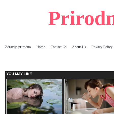
Skip
to
Prirodn
content
Zdravlje prirodno
Home
Contact Us
About Us
Privacy Policy