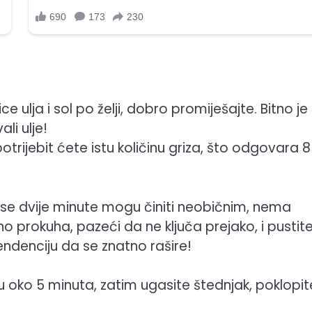
e ulja i sol po želji, dobro promiješajte. Bitno je
li ulje!
upotrijebit ćete istu količinu griza, što odgovara 8
k se dvije minute mogu činiti neobičnim, nema
o prokuha, pazeći da ne ključa prejako, i pustit
tendenciju da se znatno rašire!
aju oko 5 minuta, zatim ugasite štednjak, poklopite