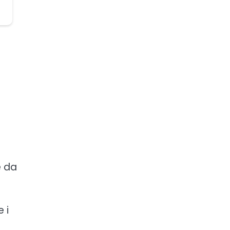
e da
 i