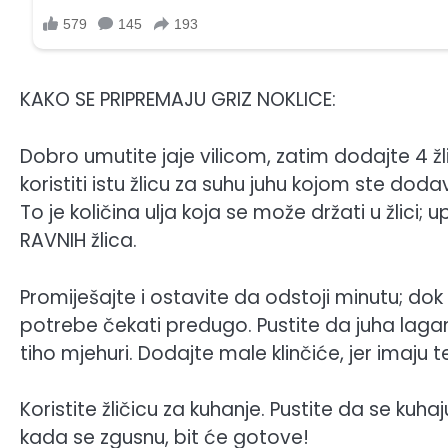
KAKO SE PRIPREMAJU GRIZ NOKLICE:
Dobro umutite jaje vilicom, zatim dodajte 4 žlic
koristiti istu žlicu za suhu juhu kojom ste dodava
To je količina ulja koja se može držati u žlici; 
RAVNIH žlica.
Promiješajte i ostavite da odstoji minutu; do
potrebe čekati predugo. Pustite da juha lagan
tiho mjehuri. Dodajte male klinčiće, jer imaju 
Koristite žličicu za kuhanje. Pustite da se kuh
kada se zgusnu, bit će gotove!