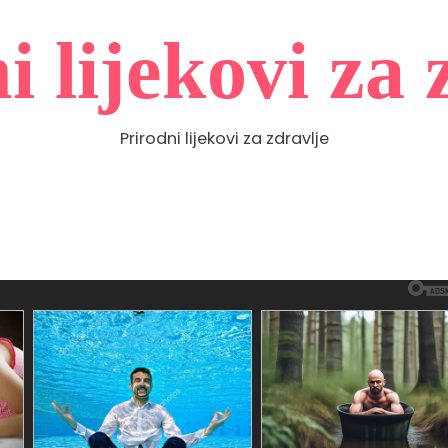
i lijekovi za 
Prirodni lijekovi za zdravlje
Zdravlje
Home
Contact
About
Privacy
prirodno
Us
Us
Policy