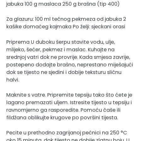
jabuka 100 g maslaca 250 g brašna (tip 400)
Za glazuru: 100 ml tečnog pekmeza od jabuka 2
kašike domaćeg kajmaka Po želji: sjeckani orasi
Priprema U duboku šerpu stavite vodu, ulje,
mlijeko, šećer, pekmez i maslac. Kuhajte na
srednjoj vatri dok ne provrije. Kada smjesa zavrije,
postepeno dodajte brašno, neprestano miješajući
dok se tijesto ne sjedini i dobije teksturu sličnu
halvi.
Maknite s vatre. Pripremite tepsiju tako što ćete je
lagano premazati uljem. Istresite tijesto u tepsiju i
ravnomjerno ga rasporedite. Pomoću čaše ili
fildžana oblikujte krugove po površini tijesta.
Pecite u prethodno zagrijanoj pećnici na 250 °C
oko 15 minuta, dok tijesto ne dobije zlatnu boju. U