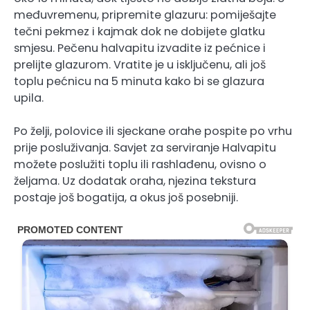
međuvremenu, pripremite glazuru: pomiješajte
tečni pekmez i kajmak dok ne dobijete glatku
smjesu. Pečenu halvapitu izvadite iz pećnice i
prelijte glazurom. Vratite je u isključenu, ali još
toplu pećnicu na 5 minuta kako bi se glazura
upila.
Po želji, polovice ili sjeckane orahe pospite po vrhu
prije posluživanja. Savjet za serviranje Halvapitu
možete poslužiti toplu ili rashlađenu, ovisno o
željama. Uz dodatak oraha, njezina tekstura
postaje još bogatija, a okus još posebniji.