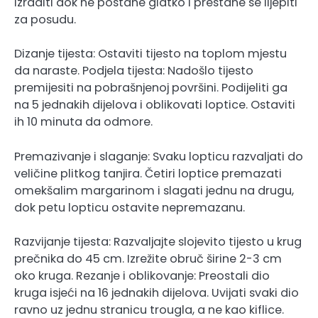
izraditi dok ne postane glatko i prestane se lijepiti
za posudu.
Dizanje tijesta: Ostaviti tijesto na toplom mjestu
da naraste. Podjela tijesta: Nadošlo tijesto
premijesiti na pobrašnjenoj površini. Podijeliti ga
na 5 jednakih dijelova i oblikovati loptice. Ostaviti
ih 10 minuta da odmore.
Premazivanje i slaganje: Svaku lopticu razvaljati do
veličine plitkog tanjira. Četiri loptice premazati
omekšalim margarinom i slagati jednu na drugu,
dok petu lopticu ostavite nepremazanu.
Razvijanje tijesta: Razvaljajte slojevito tijesto u krug
prečnika do 45 cm. Izrežite obruč širine 2-3 cm
oko kruga. Rezanje i oblikovanje: Preostali dio
kruga isjeći na 16 jednakih dijelova. Uvijati svaki dio
ravno uz jednu stranicu trougla, a ne kao kiflice.