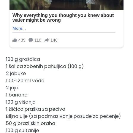
100 g grožđica
1 šalica zobenih pahuljica (100 g)
2 jabuke
100-120 ml vode
2 jaja
1 banana
100 g višanja
1 žličica praška za pecivo
Biljno ulje (za podmazivanje posude za pečenje)
50 g brazilskih oraha
100 g sultanije