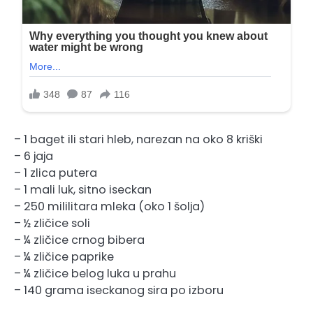
– 1 baget ili stari hleb, narezan na oko 8 kriški
– 6 jaja
– 1 zlica putera
– 1 mali luk, sitno iseckan
– 250 mililitara mleka (oko 1 šolja)
– ½ zličice soli
– ¼ zličice crnog bibera
– ¼ zličice paprike
– ¼ zličice belog luka u prahu
– 140 grama iseckanog sira po izboru