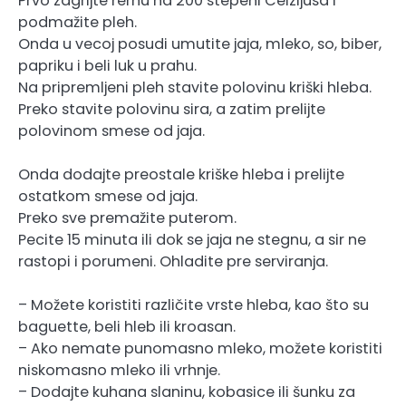
Prvo zagrijte rernu na 200 stepeni Celzijusa i
podmažite pleh.
Onda u vecoj posudi umutite jaja, mleko, so, biber,
papriku i beli luk u prahu.
Na pripremljeni pleh stavite polovinu kriški hleba.
Preko stavite polovinu sira, a zatim prelijte
polovinom smese od jaja.
Onda dodajte preostale kriške hleba i prelijte
ostatkom smese od jaja.
Preko sve premažite puterom.
Pecite 15 minuta ili dok se jaja ne stegnu, a sir ne
rastopi i porumeni. Ohladite pre serviranja.
– Možete koristiti različite vrste hleba, kao što su
baguette, beli hleb ili kroasan.
– Ako nemate punomasno mleko, možete koristiti
niskomasno mleko ili vrhnje.
– Dodajte kuhana slaninu, kobasice ili šunku za