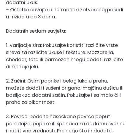
dodatni ukus.
– Ostatke čuvajte u hermetički zatvorenoj posudi
u frižideru do 3 dana.
Dodatnih sedam savjeta:
1. Varijacije sira: Pokušajte koristiti različite vrste
sireva za različite ukuse i teksture. Mozzarella,
cheddar, feta ili parmezan mogu dodati različite
dimenzije jelu.
2. Začini: Osim paprike i belog luka u prahu,
možete dodati i sušeni origano, majčinu dušicu ili
bosiljak za dodatni začin. Pokušajte i sa malo čili
praha za pikantnost.
3. Povrće: Dodajte naseckano povrće poput
paradajza, paprike ili spanaća za dodatnu svežinu
i nutritivne vrednosti. Pre nego što ih dodate,