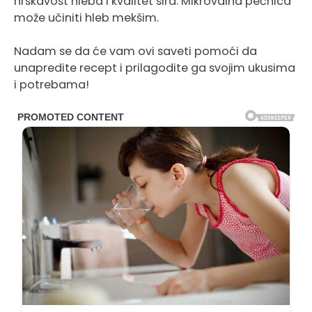
hrskavost hleba i kvalitet sira. Mikrovalna pećnica
može učiniti hleb mekšim.
Nadam se da će vam ovi saveti pomoći da
unapredite recept i prilagodite ga svojim ukusima
i potrebama!