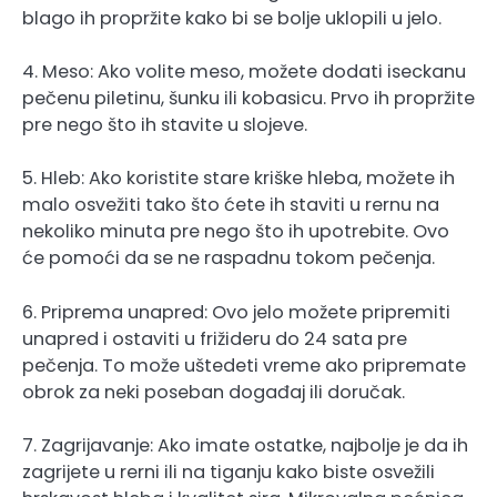
blago ih propržite kako bi se bolje uklopili u jelo.
4. Meso: Ako volite meso, možete dodati iseckanu
pečenu piletinu, šunku ili kobasicu. Prvo ih propržite
pre nego što ih stavite u slojeve.
5. Hleb: Ako koristite stare kriške hleba, možete ih
malo osvežiti tako što ćete ih staviti u rernu na
nekoliko minuta pre nego što ih upotrebite. Ovo
će pomoći da se ne raspadnu tokom pečenja.
6. Priprema unapred: Ovo jelo možete pripremiti
unapred i ostaviti u frižideru do 24 sata pre
pečenja. To može uštedeti vreme ako pripremate
obrok za neki poseban događaj ili doručak.
7. Zagrijavanje: Ako imate ostatke, najbolje je da ih
zagrijete u rerni ili na tiganju kako biste osvežili